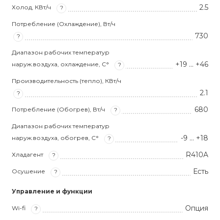
2.5
Холод, КВт/ч
?
Потребление (Охлаждение), Вт/ч
730
?
Диапазон рабочих температур
+19 … +46
наруж.воздуха, охлаждение, С°
?
Производительность (тепло), КВт/ч
2.1
?
680
Потребление (Обогрев), Вт/ч
?
Диапазон рабочих температур
-9 … +18
наруж.воздуха, обогрев, С°
?
R410A
Хладагент
?
Есть
Осушение
?
Управление и функции
Опция
Wi-fi
?