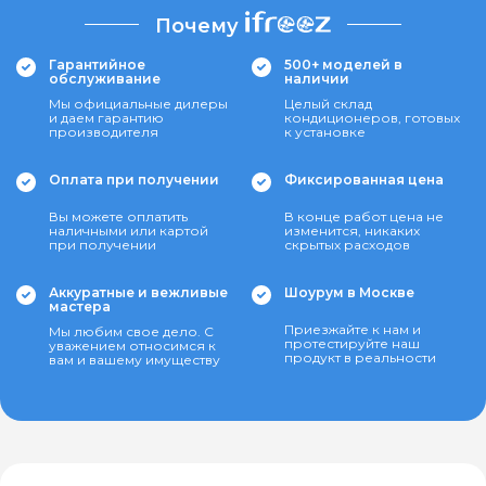
Почему
Гарантийное
500+ моделей в
обслуживание
наличии
Мы официальные дилеры
Целый склад
и даем гарантию
кондиционеров, готовых
производителя
к установке
Оплата при получении
Фиксированная цена
Вы можете оплатить
В конце работ цена не
наличными или картой
изменится, никаких
при получении
скрытых расходов
Аккуратные и вежливые
Шоурум в Москве
мастера
Приезжайте к нам и
Мы любим свое дело. С
протестируйте наш
уважением относимся к
продукт в реальности
вам и вашему имуществу