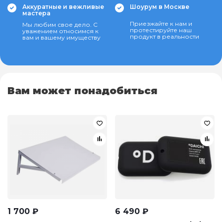
Аккуратные и вежливые
Шоурум в Москве
мастера
Приезжайте к нам и
Мы любим свое дело. С
протестируйте наш
уважением относимся к
продукт в реальности
вам и вашему имуществу
Вам может понадобиться
1 700
₽
6 490
₽