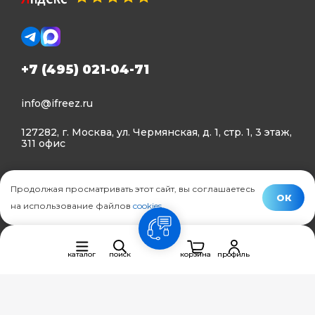
+7 (495) 021-04-71
info@ifreez.ru
127282, г. Москва, ул. Чермянская, д. 1, стр. 1, 3 этаж,
311 офис
Политика конфиденциальности
Продолжая просматривать этот сайт, вы соглашаетесь
Политика использования Cookies
ОК
на использование файлов
cookies
.
© Ifreez - продажа и установка климатической техники,
связь
2015–2026 г.
каталог
поиск
корзина
профиль