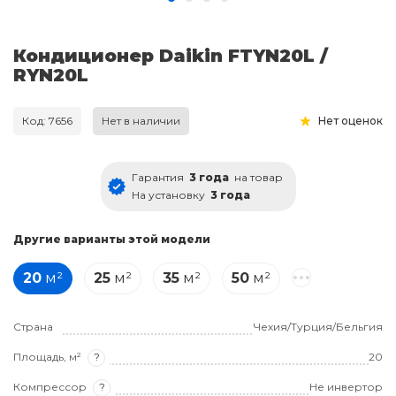
Кондиционер Daikin FTYN20L /
RYN20L
Код: 7656
Нет в наличии
Нет оценок
Гарантия
3 года
на товар
На установку
3 года
Другие варианты этой модели
20
м²
25
м²
35
м²
50
м²
Страна
Чехия/Турция/Бельгия
Площадь, м²
?
20
Компрессор
?
Не инвертор