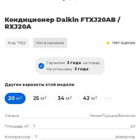
Кондиционер Daikin FTXJ20AB /
RXJ20A
Код: 7622
Нет в наличии
Нет оценок
Гарантия
3 года
на товар
На установку
3 года
Другие варианты этой модели
20
м²
25
м²
34
м²
42
м²
Страна
Чехия/Турция/Бельгия
Площадь, м²
?
20
Компрессор
?
Инвертор