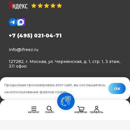
+7 (495) 021-04-71
info@ifreez.ru
127282, г. Москва, ул. Чермянская, д. 1, стр. 1, 3 этаж,
311 офис
Политика конфиденциальности
Продолжая просматривать этот сайт, вы соглашаетесь
Политика использования Cookies
ОК
на использование файлов
cookies
.
© Ifreez - продажа и установка климатической техники,
связь
2015–2026 г.
каталог
поиск
корзина
профиль