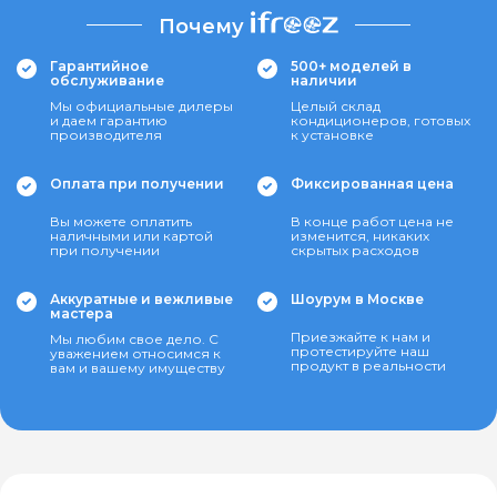
Почему
Гарантийное
500+ моделей в
обслуживание
наличии
Мы официальные дилеры
Целый склад
и даем гарантию
кондиционеров, готовых
производителя
к установке
Оплата при получении
Фиксированная цена
Вы можете оплатить
В конце работ цена не
наличными или картой
изменится, никаких
при получении
скрытых расходов
Аккуратные и вежливые
Шоурум в Москве
мастера
Приезжайте к нам и
Мы любим свое дело. С
протестируйте наш
уважением относимся к
продукт в реальности
вам и вашему имуществу