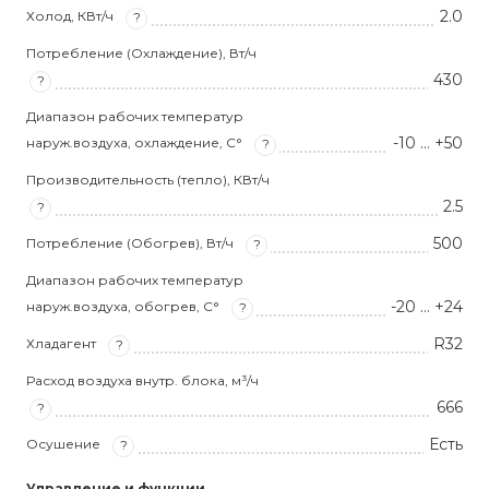
2.0
Холод, КВт/ч
?
Потребление (Охлаждение), Вт/ч
430
?
Диапазон рабочих температур
-10 … +50
наруж.воздуха, охлаждение, С°
?
Производительность (тепло), КВт/ч
2.5
?
500
Потребление (Обогрев), Вт/ч
?
Диапазон рабочих температур
-20 … +24
наруж.воздуха, обогрев, С°
?
R32
Хладагент
?
Расход воздуха внутр. блока, м³/ч
666
?
Есть
Осушение
?
Управление и функции