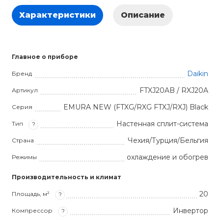
Характеристики
Описание
Главное о приборе
Daikin
Бренд
FTXJ20AB / RXJ20A
Артикул
EMURA NEW (FTXG/RXG FTXJ/RXJ) Black
Серия
Настенная сплит-система
Тип
?
Чехия/Турция/Бельгия
Страна
охлаждение и обогрев
Режимы
Производительность и климат
20
Площадь, м²
?
Инвертор
Компрессор
?