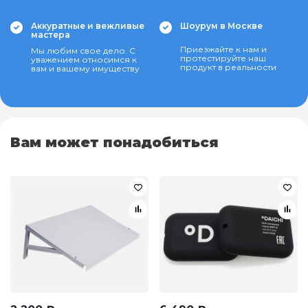
Аккуратные и вежливые
Шоурум в Москве
мастера
Приезжайте к нам и
Мы любим свое дело. С
протестируйте наш
уважением относимся к
продукт в реальности
вам и вашему имуществу
Вам может понадобиться