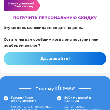
Нашли дешевле?
Cнизим цену!
ПОЛУЧИТЬ ПЕРСОНАЛЬНУЮ СКИДКУ
Эту модель мы ожидаем со дня на день.
Хотите мы вам сообщим когда она поступит или
подберем аналог?
Да, давайте!
Почему
Гарантийное
500+ моделей в
обслуживание
наличии
Мы официальные дилеры
Целый склад
и даем гарантию
кондиционеров, готовых