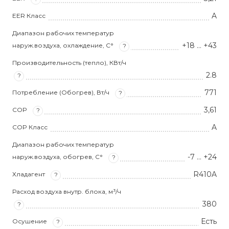
A
EER Класс
Диапазон рабочих температур
+18 … +43
наруж.воздуха, охлаждение, С°
?
Производительность (тепло), КВт/ч
2.8
?
771
Потребление (Обогрев), Вт/ч
?
3,61
COP
?
A
COP Класс
Диапазон рабочих температур
-7 … +24
наруж.воздуха, обогрев, С°
?
R410A
Хладагент
?
Расход воздуха внутр. блока, м³/ч
380
?
Есть
Осушение
?