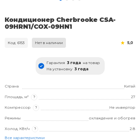
Кондиционер Cherbrooke CSA-
09HRN1/COX-09HN1
Код: 6153
Нет в наличии
5,0
Гарантия
3 года
на товар
На установку
3 года
Страна
Китай
Площадь, м²
?
27
Компрессор
?
Не инвертор
Режимы
охлаждение и обогрев
Холод, КВт/ч
?
2.8
Все характеристики