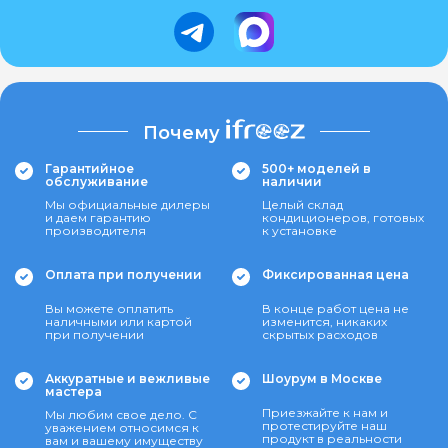
Почему
Гарантийное
500+ моделей в
обслуживание
наличии
Мы официальные дилеры
Целый склад
и даем гарантию
кондиционеров, готовых
производителя
к установке
Оплата при получении
Фиксированная цена
Вы можете оплатить
В конце работ цена не
наличными или картой
изменится, никаких
при получении
скрытых расходов
Аккуратные и вежливые
Шоурум в Москве
мастера
Приезжайте к нам и
Мы любим свое дело. С
протестируйте наш
уважением относимся к
продукт в реальности
вам и вашему имуществу