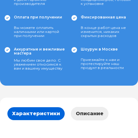
производителя
к установке
Оплата при получении
Фиксированная цена
Вы можете оплатить
В конце работ цена не
наличными или картой
изменится, никаких
при получении
скрытых расходов
Аккуратные и вежливые
Шоурум в Москве
мастера
Приезжайте к нам и
Мы любим свое дело. С
протестируйте наш
уважением относимся к
продукт в реальности
вам и вашему имуществу
Характеристики
Описание