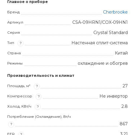
Главное о приборе
Cherbrooke
Бренд
CSA-09HRN1/COX-09HN1
Артикул
Crystal Standard
Серия
Настенная сплит-система
Тип
?
Китай
Страна
охлаждение и обогрев
Режимы
Производительность и климат
27
Площадь, м²
?
Не инвертор
Компрессор
?
2.8
Холод, КВт/ч
?
Потребление (Охлаждение), Вт/ч
867
?
3,21
EER
?