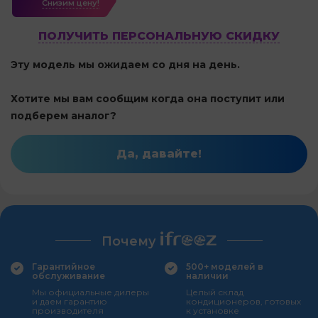
Cнизим цену!
ПОЛУЧИТЬ ПЕРСОНАЛЬНУЮ СКИДКУ
Эту модель мы ожидаем со дня на день.
Хотите мы вам сообщим когда она поступит или
подберем аналог?
Да, давайте!
Почему
Гарантийное
500+ моделей в
обслуживание
наличии
Мы официальные дилеры
Целый склад
и даем гарантию
кондиционеров, готовых
производителя
к установке