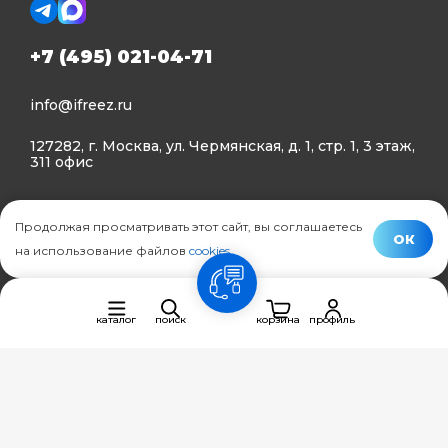
+7 (495) 021-04-71
info@ifreez.ru
127282, г. Москва, ул. Чермянская, д. 1, стр. 1, 3 этаж,
311 офис
Политика конфиденциальности
Продолжая просматривать этот сайт, вы соглашаетесь
Политика использования Cookies
ОК
на использование файлов
cookies
.
© Ifreez - продажа и установка климатической техники,
связь
2015–2026 г.
каталог
поиск
корзина
профиль