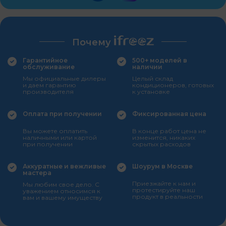
Почему
Гарантийное
500+ моделей в
обслуживание
наличии
Мы официальные дилеры
Целый склад
и даем гарантию
кондиционеров, готовых
производителя
к установке
Оплата при получении
Фиксированная цена
Вы можете оплатить
В конце работ цена не
наличными или картой
изменится, никаких
при получении
скрытых расходов
Аккуратные и вежливые
Шоурум в Москве
мастера
Приезжайте к нам и
Мы любим свое дело. С
протестируйте наш
уважением относимся к
продукт в реальности
вам и вашему имуществу