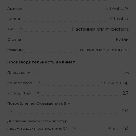
CT-65L07+
Артикул
CT-65Lxx
Серия
Настенная сплит-система
Тип
?
Китай
Страна
охлаждение и обогрев
Режимы
Производительность и климат
25
Площадь, м²
?
Не инвертор
Компрессор
?
2.7
Холод, КВт/ч
?
Потребление (Охлаждение), Вт/ч
794
?
Диапазон рабочих температур
+18 … +43
наруж.воздуха, охлаждение, С°
?