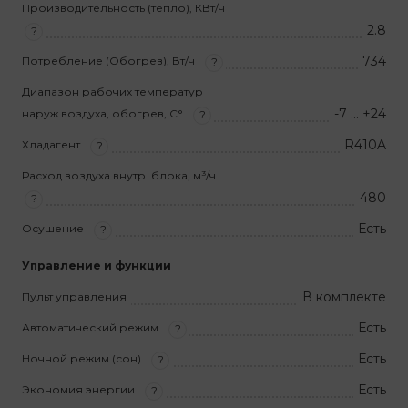
Производительность (тепло), КВт/ч
2.8
?
734
Потребление (Обогрев), Вт/ч
?
Диапазон рабочих температур
-7 … +24
наруж.воздуха, обогрев, С°
?
R410A
Хладагент
?
Расход воздуха внутр. блока, м³/ч
480
?
Есть
Осушение
?
Управление и функции
В комплекте
Пульт управления
Есть
Автоматический режим
?
Есть
Ночной режим (сон)
?
Есть
Экономия энергии
?