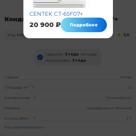
CENTEK CT-65F07+
Кондиционер CENTEK CT-65L07+
20 900 ₽
Подробнее
Код: 6481
Нет в наличии
5,0
Гарантия
3 года
на товар
На установку
3 года
Страна
Китай
Площадь, м²
?
25
Компрессор
?
Не инвертор
Режимы
охлаждение и обогрев
Холод, КВт/ч
?
2.7
Все характеристики