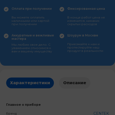
Оплата при получении
Фиксированная цена
Вы можете оплатить
В конце работ цена не
наличными или картой
изменится, никаких
при получении
скрытых расходов
Аккуратные и вежливые
Шоурум в Москве
мастера
Приезжайте к нам и
Мы любим свое дело. С
протестируйте наш
уважением относимся к
продукт в реальности
вам и вашему имуществу
Характеристики
Описание
Главное о приборе
CENTEK
Бренд