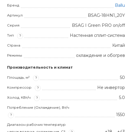
Ballu
Бренд
BSAG-18HN1_20Y
Артикул
BSAG I Green PRO on/off
Серия
Настенная сплит-система
Тип
?
Китай
Страна
охлаждение и обогрев
Режимы
Производительность и климат
50
Площадь, м²
?
Не инвертор
Компрессор
?
5.0
Холод, КВт/ч
?
Потребление (Охлаждение), Вт/ч
1550
?
Диапазон рабочих температур
+18 … +43
наруж.воздуха, охлаждение, С°
?