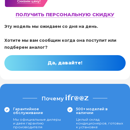
Cнизим цену!
ПОЛУЧИТЬ ПЕРСОНАЛЬНУЮ СКИДКУ
Эту модель мы ожидаем со дня на день.
Хотите мы вам сообщим когда она поступит или
подберем аналог?
Да, давайте!
Почему
Гарантийное
500+ моделей в
обслуживание
наличии
Мы официальные дилеры
Целый склад
и даем гарантию
кондиционеров, готовых
производителя
к установке