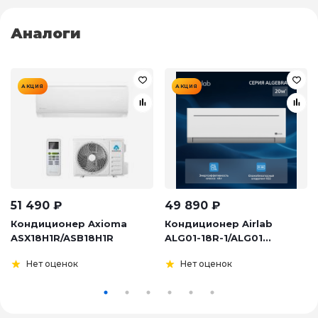
Аналоги
АКЦИЯ
АКЦИЯ
51 490
₽
49 890
₽
Кондиционер Axioma
Кондиционер Airlab
ASX18H1R/ASB18H1R
ALG01-18R-1/ALG01...
Нет оценок
Нет оценок