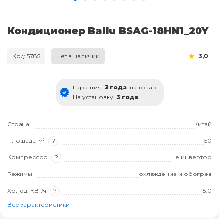
Кондиционер Ballu BSAG-18HN1_20Y
Код: 5785
Нет в наличии
3,0
Гарантия
3 года
на товар
На установку
3 года
Страна
Китай
Площадь, м²
?
50
Компрессор
?
Не инвертор
Режимы
охлаждение и обогрев
Холод, КВт/ч
?
5.0
Все характеристики