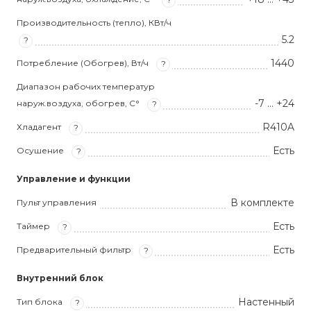
Производительность (тепло), КВт/ч
5.2
?
1440
Потребление (Обогрев), Вт/ч
?
Диапазон рабочих температур
-7 … +24
наруж.воздуха, обогрев, С°
?
R410A
Хладагент
?
Есть
Осушение
?
Управление и функции
В комплекте
Пульт управления
Есть
Таймер
?
Есть
Предварительный фильтр
?
Внутренний блок
Настенный
Тип блока
?