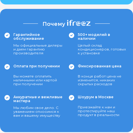
Почему
Гарантийное
500+ моделей в
обслуживание
наличии
Мы официальные дилеры
Целый склад
и даем гарантию
кондиционеров, готовых
производителя
к установке
Оплата при получении
Фиксированная цена
Вы можете оплатить
В конце работ цена не
наличными или картой
изменится, никаких
при получении
скрытых расходов
Аккуратные и вежливые
Шоурум в Москве
мастера
Приезжайте к нам и
Мы любим свое дело. С
протестируйте наш
уважением относимся к
продукт в реальности
вам и вашему имуществу