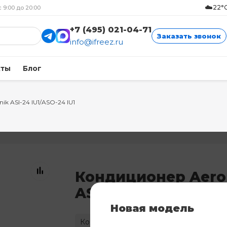
☁️
22°C
с 9:00 до 20:00
+7 (495) 021-04-71
Заказать звонок
info@ifreez.ru
кты
Блог
nik ASI-24 IU1/ASO-24 IU1
Кондиционер Aero
ASI-24 IU1/ASO-24 IU
Новая модель
Код: 6140
Нет в наличии