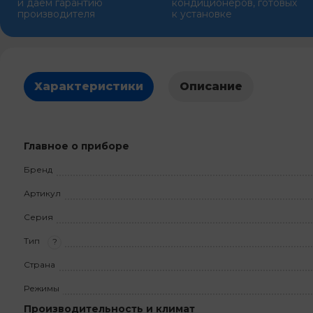
и даем гарантию
кондиционеров, готовых
производителя
к установке
Характеристики
Описание
Главное о приборе
Бренд
Артикул
Серия
Тип
?
Страна
Режимы
Производительность и климат