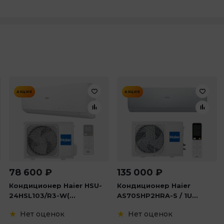
АКЦИЯ
АКЦИЯ
78 600
₽
135 000
₽
Кондиционер Haier HSU-
Кондиционер Haier
24HSL103/R3-W(...
AS70SHP2HRA-S / 1U...
Нет оценок
Нет оценок