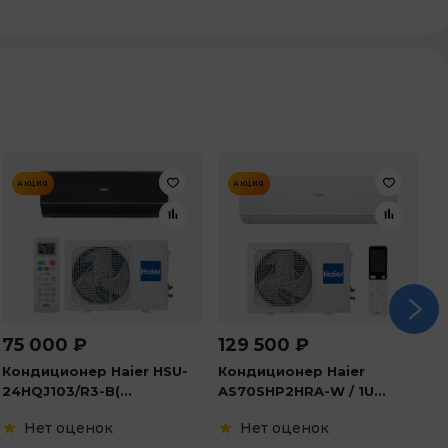
АКЦИЯ
АКЦИЯ
75 000
₽
129 500
₽
1
Кондиционер Haier HSU-
Кондиционер Haier
К
24HQJ103/R3-B(...
AS70SHP2HRA-W / 1U...
A
Нет оценок
Нет оценок