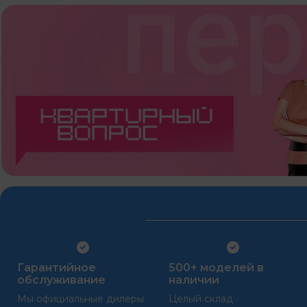
Гарантийное
500+ моделей в
обслуживание
наличии
Мы официальные дилеры
Целый склад