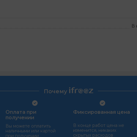
В 
Почему
Оплата при
Фиксированная цена
получении
В конце работ цена не
Вы можете оплатить
изменится, никаких
наличными или картой
скрытых расходов
при получении