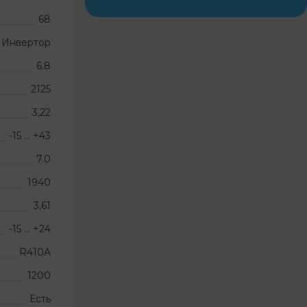
68
Инвертор
6.8
2125
3,22
-15 … +43
7.0
1940
3,61
-15 … +24
R410A
1200
Есть