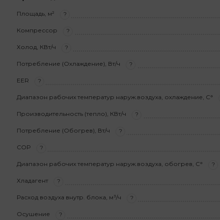
Площадь, м²
?
Компрессор
?
Холод, КВт/ч
?
Потребление (Охлаждение), Вт/ч
?
EER
?
Диапазон рабочих температур наруж.воздуха, охлаждение, С°
Производительность (тепло), КВт/ч
?
Потребление (Обогрев), Вт/ч
?
COP
?
Диапазон рабочих температур наруж.воздуха, обогрев, С°
?
Хладагент
?
Расход воздуха внутр. блока, м³/ч
?
Осушение
?