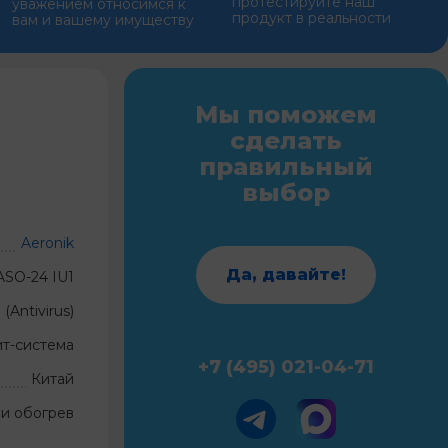
протестируйте наш
уважением относимся к
продукт в реальности
вам и вашему имуществу
Мы поможем
сделать
правильный
выбор
Aeronik
Да, давайте!
/ASO-24 IU1
 (Antivirus)
ит-система
+7 (495) 021-04-71
Китай
и обогрев