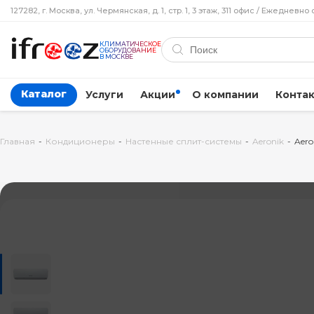
127282, г. Москва, ул. Чермянская, д. 1, стр. 1, 3 этаж, 311 офис / Ежедневно 
КЛИМАТИЧЕСКОЕ
ОБОРУДОВАНИЕ
В МОСКВЕ
Каталог
Услуги
Акции
О компании
Конта
Главная
-
Кондиционеры
-
Настенные сплит-системы
-
Aeronik
-
Aero