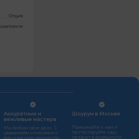
Опция
комплекте
Аккуратные и
Шоурум в Москве
вежливые мастера
Приезжайте к нам и
Мы любим свое дело. С
протестируйте наш
уважением относимся к
продукт в реальности
вам и вашему имуществу