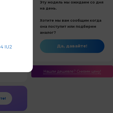
Эту модель мы ожидаем со дня
на день.
Китай
Хотите мы вам сообщим когда
68
она поступит или подберем
Инвертор
аналог?
и обогрев
Да, давайте!
4 IU2
6.8
Нашли дешевле? Cнизим цену!
те!