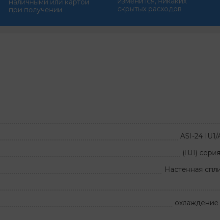
изменится, никаких
наличными или картой
скрытых расходов
при получении
ASI-24 IU1
(IU1) серия
Настенная спл
охлаждение 