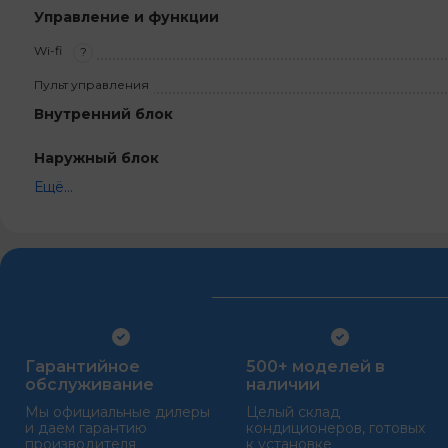
Управление и функции
Wi-fi
?
Пульт управления
Внутренний блок
Наружный блок
Ещё...
Гарантийное
500+ моделей в
обслуживание
наличии
Мы официальные дилеры
Целый склад
и даем гарантию
кондиционеров, готовых
производителя
к установке