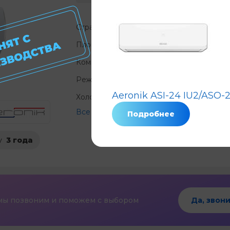
Страна
Площадь, м²
?
Компрессор
?
Режимы
охлаждение 
Aeronik ASI-24 IU2/ASO-2
Холод, КВт/ч
?
Все характеристики
Подробнее
у
3 года
мы позвоним и поможем с выбором
Да, звони