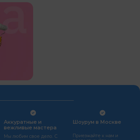
Аккуратные и
Шоурум в Москве
вежливые мастера
Приезжайте к нам и
Мы любим свое дело. С