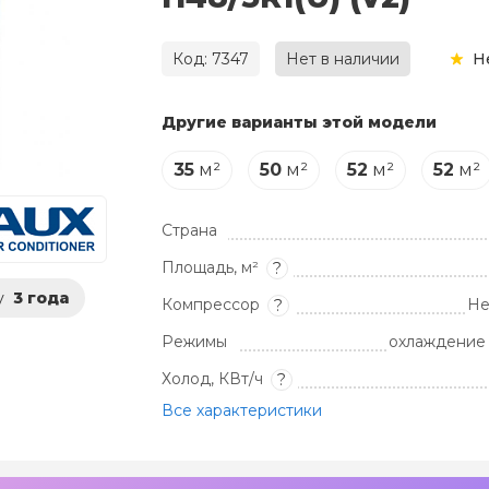
Код: 7347
Нет в наличии
Н
Другие варианты этой модели
35
м²
50
м²
52
м²
52
м²
Страна
Площадь, м²
?
у
3 года
Компрессор
Не
?
Режимы
охлаждение 
Холод, КВт/ч
?
Все характеристики