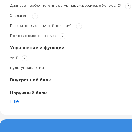
Диапазон рабочих температур наруж.воздуха, обогрев, С°
?
Хладагент
?
Расход воздуха внутр. блока, м³/ч
?
Приток свежего воздуха
?
Управление и функции
Wi-fi
?
Пульт управления
Внутренний блок
Наружный блок
Ещё...