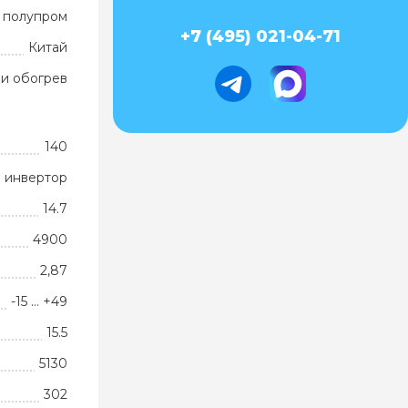
 полупром
+7 (495) 021-04-71
Китай
и обогрев
140
 инвертор
14.7
4900
2,87
-15 … +49
15.5
5130
302