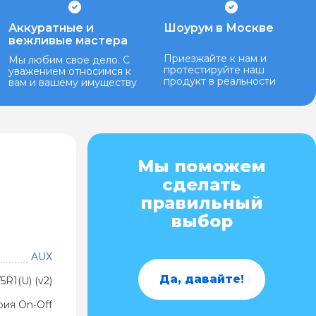
Аккуратные и
Шоурум в Москве
вежливые мастера
Приезжайте к нам и
Мы любим свое дело. С
протестируйте наш
уважением относимся к
продукт в реальности
вам и вашему имуществу
Мы поможем
сделать
правильный
выбор
AUX
Да, давайте!
R1(U) (v2)
рия On-Off