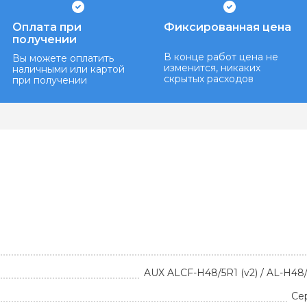
Оплата при
Фиксированная цена
получении
В конце работ цена не
Вы можете оплатить
изменится, никаких
наличными или картой
скрытых расходов
при получении
AUX ALCF-H48/5R1 (v2) / AL-H48/5
Се