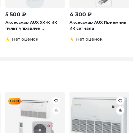
5 500
₽
4 300
₽
Аксессуар AUX XK-K ИК
Аксессуар AUX Приемник
пульт управлен...
ИК сигнала
Нет оценок
Нет оценок
АКЦИЯ