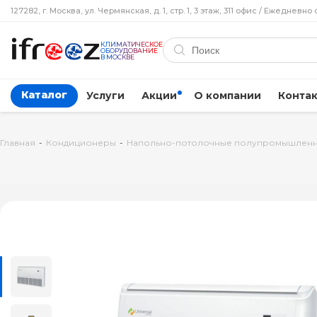
127282, г. Москва, ул. Чермянская, д. 1, стр. 1, 3 этаж, 311 офис / Ежедневно 
КЛИМАТИЧЕСКОЕ
ОБОРУДОВАНИЕ
В МОСКВЕ
Каталог
Услуги
Акции
О компании
Конта
Главная
-
Кондиционеры
-
Напольно-потолочные полупромышлен