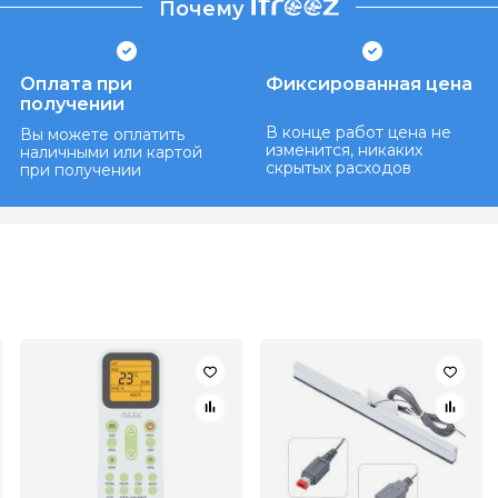
Почему
Оплата при
Фиксированная цена
получении
В конце работ цена не
Вы можете оплатить
изменится, никаких
наличными или картой
скрытых расходов
при получении