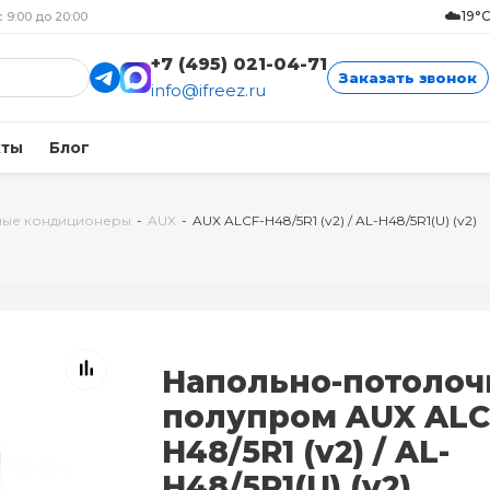
☁️
19°
с 9:00 до 20:00
+7 (495) 021-04-71
Заказать звонок
info@ifreez.ru
кты
Блог
ные кондиционеры
-
AUX
-
AUX ALCF-H48/5R1 (v2) / AL-H48/5R1(U) (v2)
Напольно-потоло
полупром AUX ALC
H48/5R1 (v2) / AL-
H48/5R1(U) (v2)