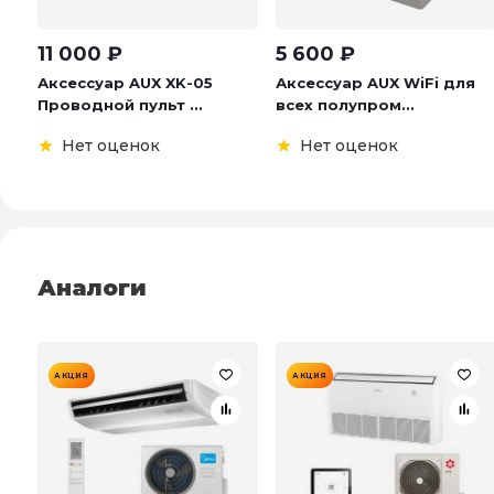
11 000
₽
5 600
₽
Аксессуар AUX XK-05
Аксессуар AUX WiFi для
Проводной пульт ...
всех полупром...
Нет оценок
Нет оценок
Аналоги
АКЦИЯ
АКЦИЯ