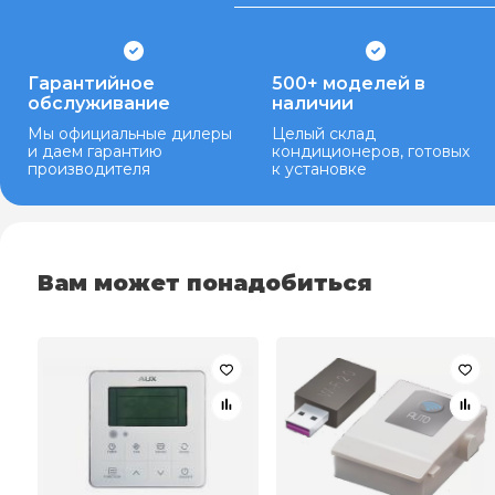
Гарантийное
500+ моделей в
обслуживание
наличии
Мы официальные дилеры
Целый склад
и даем гарантию
кондиционеров, готовых
производителя
к установке
Вам может понадобиться