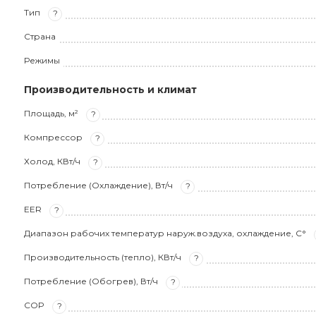
Тип
?
Страна
Режимы
Производительность и климат
Площадь, м²
?
Компрессор
?
Холод, КВт/ч
?
Потребление (Охлаждение), Вт/ч
?
EER
?
Диапазон рабочих температур наруж.воздуха, охлаждение, С°
Производительность (тепло), КВт/ч
?
Потребление (Обогрев), Вт/ч
?
COP
?