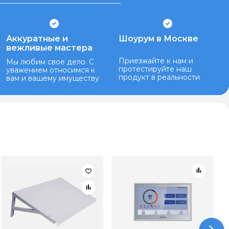
Аккуратные и
Шоурум в Москве
вежливые мастера
Приезжайте к нам и
Мы любим свое дело. С
протестируйте наш
уважением относимся к
продукт в реальности
вам и вашему имуществу