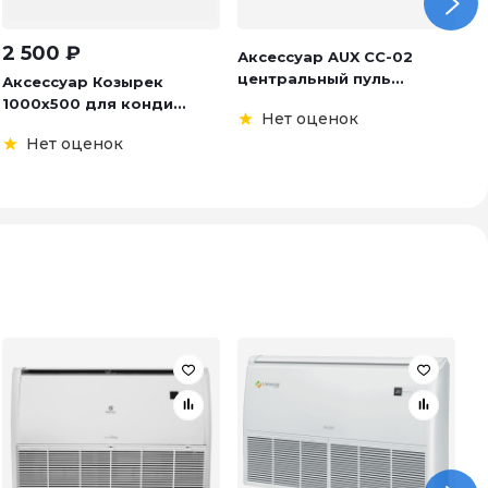
2 500
₽
Аксессуар AUX CC-02
А
центральный пуль...
S
Аксессуар Козырек
1000х500 для конди...
Нет оценок
Нет оценок