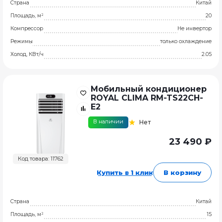
Страна
Китай
Площадь, м²
20
Компрессор
Не инвертор
Режимы
только охлаждение
Холод, КВт/ч
2.05
Мобильный кондиционер
ROYAL CLIMA RM-TS22CH-
E2
В наличии
Нет
23 490 ₽
Код товара: 11762
Купить в 1 клик
В корзину
Страна
Китай
Площадь, м²
15