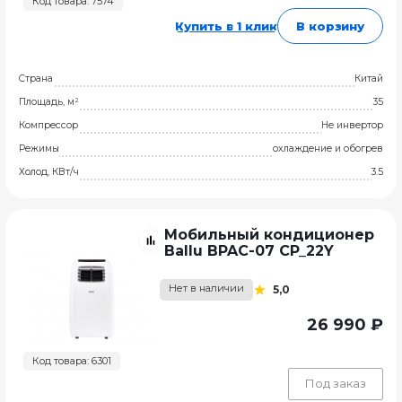
Код товара: 7574
Купить в 1 клик
В корзину
Страна
Китай
Площадь, м²
35
Компрессор
Не инвертор
Режимы
охлаждение и обогрев
Холод, КВт/ч
3.5
Мобильный кондиционер
Ballu BPAC-07 СP_22Y
Нет в наличии
5,0
26 990 ₽
Код товара: 6301
Под заказ