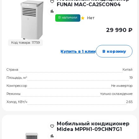
FUNAI MAC-CA25CON04
В наличии
Нет
29 990 ₽
Код товара: 11759
Купить в 1 клик
В корзину
Страна
Китай
Площадь, м²
19
Компрессор
Не инвертор
Режимы
только охлаждение
Холод, КВт/ч
2.65
Мобильный кондиционер
Midea MPPH1-09СHN7G1