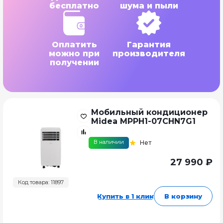
бесплатно
шума и пыли
Оплатить
Гарантия
можно при
производителя
получении
Мобильный кондиционер
Midea MPPH1-07СHN7G1
В наличии
Нет
27 990 ₽
Код товара: 11897
Купить в 1 клик
В корзину