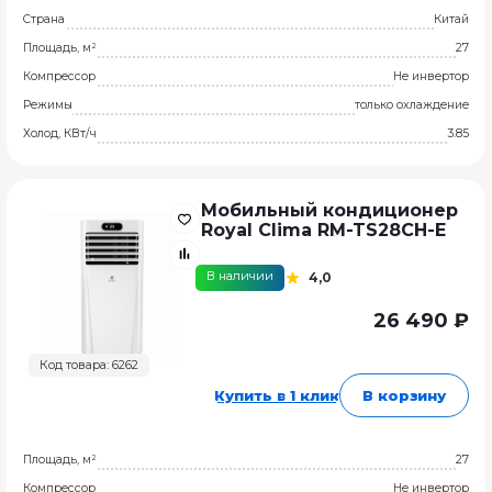
Страна
Китай
Площадь, м²
27
Компрессор
Не инвертор
Режимы
только охлаждение
Холод, КВт/ч
3.85
Мобильный кондиционер
Royal Clima RM-TS28CH-E
В наличии
4,0
26 490 ₽
Код товара: 6262
Купить в 1 клик
В корзину
Площадь, м²
27
Компрессор
Не инвертор