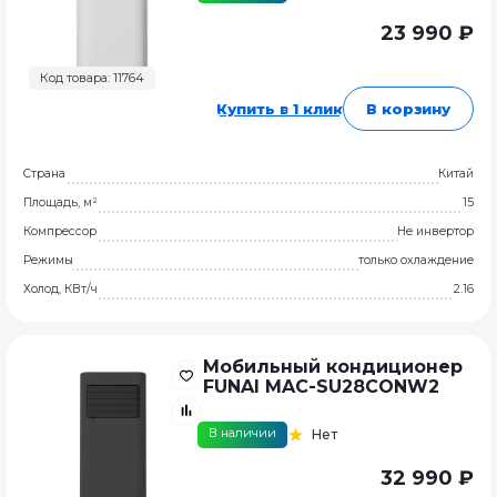
23 990 ₽
Код товара: 11764
Купить в 1 клик
В корзину
Страна
Китай
Площадь, м²
15
Компрессор
Не инвертор
Режимы
только охлаждение
Холод, КВт/ч
2.16
Мобильный кондиционер
FUNAI MAC-SU28CONW2
В наличии
Нет
32 990 ₽