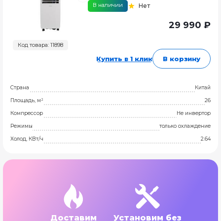
В наличии
Нет
29 990 ₽
Код товара: 11898
Купить в 1 клик
В корзину
Страна
Китай
Площадь, м²
26
Компрессор
Не инвертор
Режимы
только охлаждение
Холод, КВт/ч
2.64
Доставим
Установим без