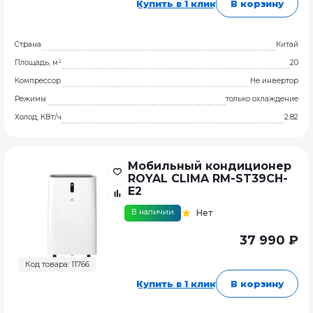
Купить в 1 клик
В корзину
Страна
Китай
Площадь, м²
20
Компрессор
Не инвертор
Режимы
только охлаждение
Холод, КВт/ч
2.82
Мобильный кондиционер
ROYAL CLIMA RM-ST39CH-
E2
В наличии
Нет
37 990 ₽
Код товара: 11766
Купить в 1 клик
В корзину