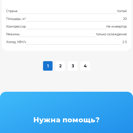
Страна
Китай
Площадь, м²
20
Компрессор
Не инвертор
Режимы
только охлаждение
Холод, КВт/ч
2.5
1
2
3
4
Нужна помощь?