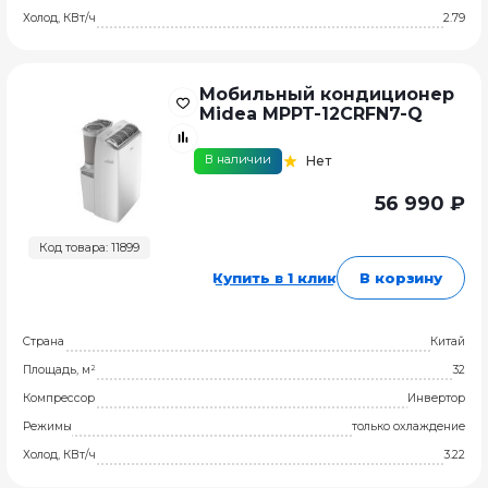
Холод, КВт/ч
2.79
Мобильный кондиционер
Midea MPPT-12CRFN7-Q
В наличии
Нет
56 990 ₽
Код товара: 11899
Купить в 1 клик
В корзину
Страна
Китай
Площадь, м²
32
Компрессор
Инвертор
Режимы
только охлаждение
Холод, КВт/ч
3.22