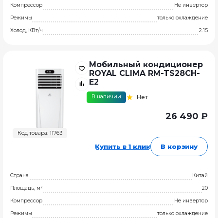
Компрессор
Не инвертор
Режимы
только охлаждение
Холод, КВт/ч
2.15
Мобильный кондиционер
ROYAL CLIMA RM-TS28CH-
E2
В наличии
Нет
26 490 ₽
Код товара: 11763
Купить в 1 клик
В корзину
Страна
Китай
Площадь, м²
20
Компрессор
Не инвертор
Режимы
только охлаждение