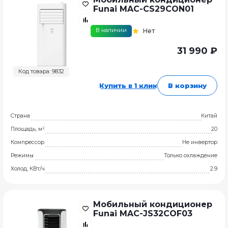
Funai MAC-CS29CON01
В наличии
Нет
31 990 ₽
Код товара: 9832
Купить в 1 клик
В корзину
Страна
Китай
Площадь, м²
20
Компрессор
Не инвертор
Режимы
Только охлаждение
Холод, КВт/ч
2.9
Мобильный кондиционер
Funai MAC-JS32COF03