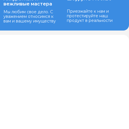
вежливые мастера
Приезжайте к нам и
Мы любим свое дело. С
протестируйте наш
уважением относимся к
продукт в реальности
вам и вашему имуществу