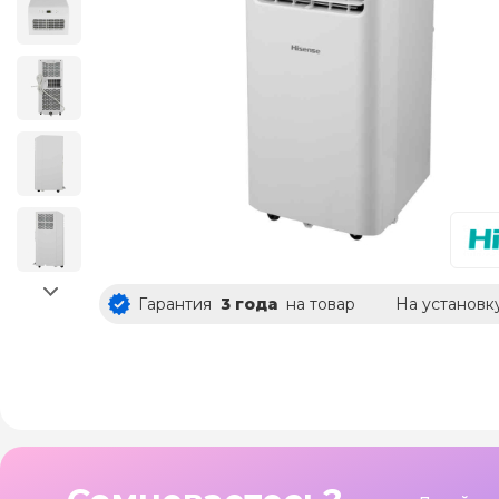
Гарантия
3 года
на товар
На установк