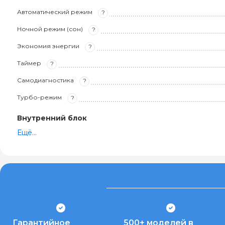
Автоматический режим
?
Ночной режим (сон)
?
Экономия энергии
?
Таймер
?
Самодиагностика
?
Турбо-режим
?
Внутренний блок
Ещё...
Гарантийное
500+ моделей в