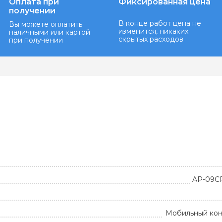
Оплата при
Фиксированная цена
получении
В конце работ цена не
Вы можете оплатить
изменится, никаких
наличными или картой
скрытых расходов
при получении
AP-09C
Мобильный ко