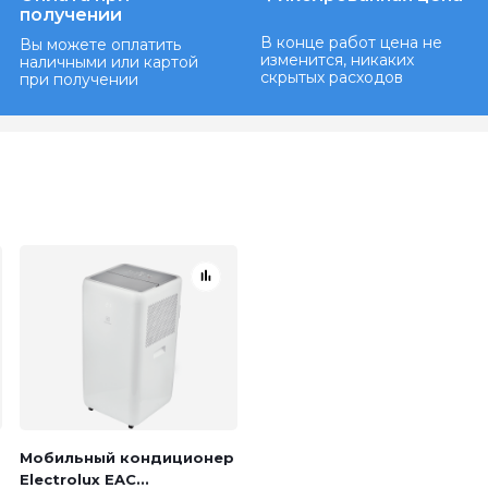
получении
В конце работ цена не
Вы можете оплатить
изменится, никаких
наличными или картой
скрытых расходов
при получении
Мобильный кондиционер
Electrolux EAC...