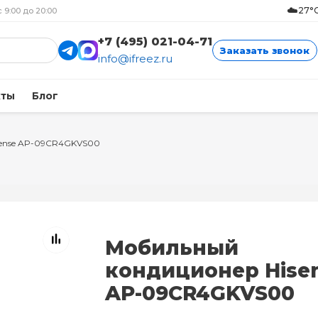
☁️
27°C
с 9:00 до 20:00
+7 (495) 021-04-71
Заказать звонок
info@ifreez.ru
кты
Блог
sense AP-09CR4GKVS00
Мобильный
кондиционер Hise
AP-09CR4GKVS00