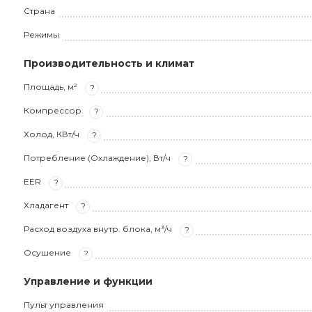
Страна
Режимы
Производительность и климат
Площадь, м²
?
Компрессор
?
Холод, КВт/ч
?
Потребление (Охлаждение), Вт/ч
?
EER
?
Хладагент
?
Расход воздуха внутр. блока, м³/ч
?
Осушение
?
Управление и функции
Пульт управления