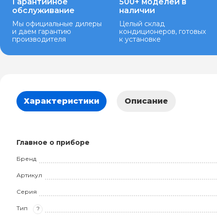
Гарантийное
500+ моделей в
обслуживание
наличии
Мы официальные дилеры
Целый склад
и даем гарантию
кондиционеров, готовых
производителя
к установке
Характеристики
Описание
Главное о приборе
Бренд
Артикул
Серия
Тип
?