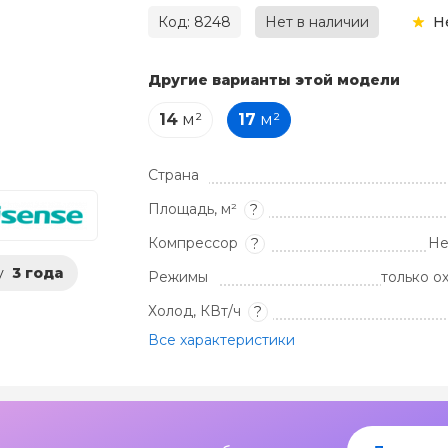
Код: 8248
Нет в наличии
Н
Другие варианты этой модели
14
м²
17
м²
Страна
Площадь, м²
?
Компрессор
Не
?
у
3 года
Режимы
только о
Холод, КВт/ч
?
Все характеристики