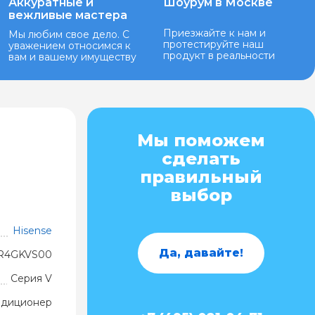
Аккуратные и
Шоурум в Москве
вежливые мастера
Приезжайте к нам и
Мы любим свое дело. С
протестируйте наш
уважением относимся к
продукт в реальности
вам и вашему имуществу
Мы поможем
сделать
правильный
выбор
Hisense
Да, давайте!
R4GKVS00
Серия V
ндиционер