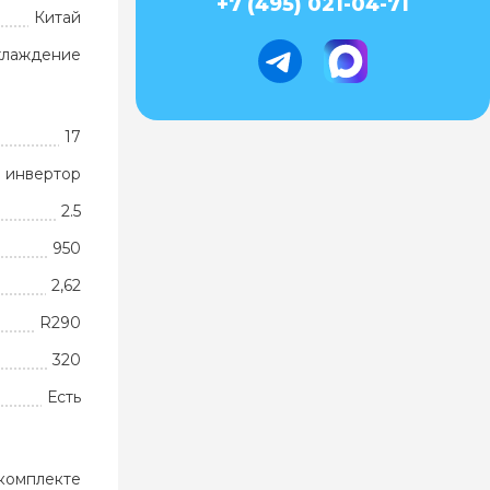
+7 (495) 021-04-71
Китай
хлаждение
17
 инвертор
2.5
950
2,62
R290
320
Есть
комплекте