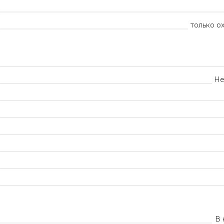
только о
Не
В 