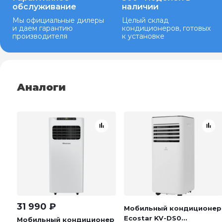
обслуживание
наличии
Мы официальные дилеры
Целый склад
и даем гарантию
кондиционеров, готовых
производителя
к установке
Аналоги
31 990
₽
Мобильный кондиционер
Ecostar KV-DS0...
Мобильный кондиционер