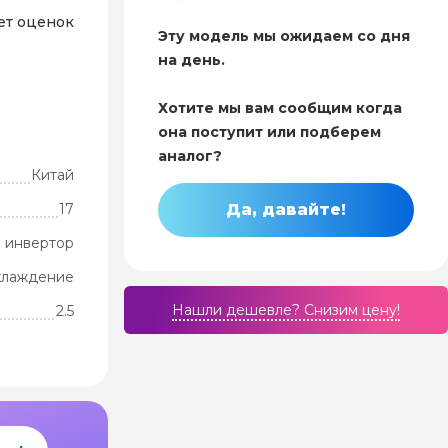
ет оценок
Эту модель мы ожидаем со дня
на день.
Хотите мы вам сообщим когда
она поступит или подберем
аналог?
Китай
17
Да, давайте!
 инвертор
хлаждение
Нашли дешевле? Cнизим цену!
2.5