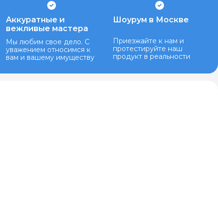
Аккуратные и
Шоурум в Москве
вежливые мастера
Приезжайте к нам и
Мы любим свое дело. С
протестируйте наш
уважением относимся к
продукт в реальности
вам и вашему имуществу