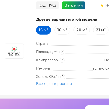
Код: 11762
В наличии
Н
Другие варианты этой модели
15
м²
16
м²
20
м²
21
м²
Страна
Площадь, м²
?
Компрессор
Не
?
Режимы
только о
Холод, КВт/ч
?
Все характеристики