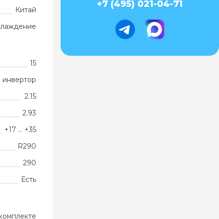
+7 (495) 021-04-71
Китай
хлаждение
15
 инвертор
2.15
2.93
+17 … +35
R290
290
Есть
комплекте