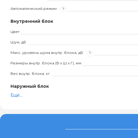
Автоматический режим
?
Внутренний блок
Цвет
Шум, дБ
Макс. уровень шума внутр. блока, дБ
?
Размеры внутр. блока (В х Ш х Г), мм
Вес внутр. блока, кг
Наружный блок
Ещё...