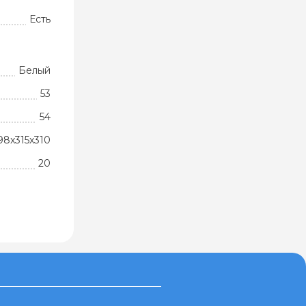
Есть
Белый
53
54
98x315x310
20