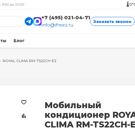
🌡️
0°
с 9:00 до 20:00
+7 (495) 021-04-71
Заказать звонок
info@ifreez.ru
кты
Блог
-
ROYAL CLIMA RM-TS22CH-E2
Мобильный
кондиционер ROY
CLIMA RM-TS22CH-