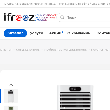
127282, г. Москва, ул. Чермянская, д. 1, стр. 1, 3 этаж, 311 офис / Ежедневно 
КЛИМАТИЧЕСКОЕ
ОБОРУДОВАНИЕ
В МОСКВЕ
Каталог
Услуги
Акции
О компании
Конта
Главная
-
Кондиционеры
-
Мобильные кондиционеры
-
Royal Clima