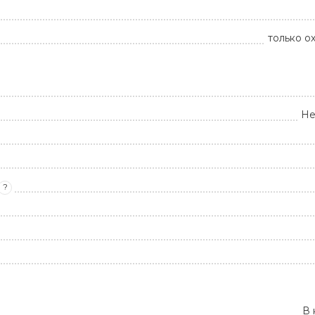
только о
Не
?
В 