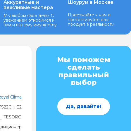
Аккуратные и
Шоурум в Москве
вежливые мастера
Приезжайте к нам и
Мы любим свое дело. С
протестируйте наш
уважением относимся к
продукт в реальности
вам и вашему имуществу
Мы поможем
сделать
правильный
выбор
oyal Clima
Да, давайте!
TS22CH-E2
TESORO
ндиционер