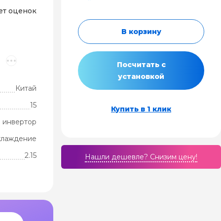
ет оценок
В корзину
Посчитать с
установкой
Китай
15
Купить в 1 клик
 инвертор
хлаждение
2.15
Нашли дешевле? Cнизим цену!