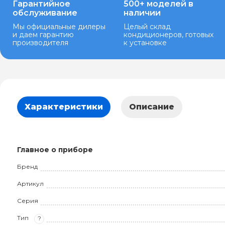
Гарантийное
500+ моделей в
обслуживание
наличии
Мы официальные дилеры
Целый склад
и даем гарантию
кондиционеров, готовых
производителя
к установке
Характеристики
Описание
Главное о приборе
Бренд
Артикул
Серия
Тип
?