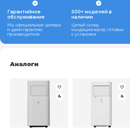
Гарантийное
500+ моделей в
обслуживание
наличии
Мы официальные дилеры
Целый склад
и даем гарантию
кондиционеров, готовых
производителя
к установке
Аналоги