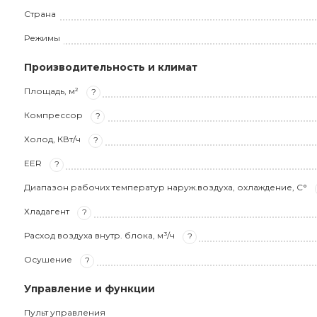
Страна
Режимы
Производительность и климат
Площадь, м²
?
Компрессор
?
Холод, КВт/ч
?
EER
?
Диапазон рабочих температур наруж.воздуха, охлаждение, С°
Хладагент
?
Расход воздуха внутр. блока, м³/ч
?
Осушение
?
Управление и функции
Пульт управления