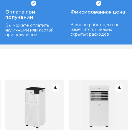
Оплата при
Фиксированная цена
получении
В конце работ цена не
Вы можете оплатить
изменится, никаких
наличными или картой
скрытых расходов
при получении