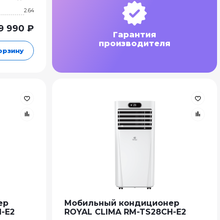
2.64
9 990 ₽
Гарантия
производителя
орзину
ер
Мобильный кондиционер
-E2
ROYAL CLIMA RM-TS28CH-E2