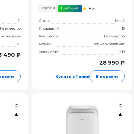
Код: 9831
В наличии
Нет
21
Страна
Китай
Не инвертор
Площадь, м²
15
о охлаждение
Компрессор
Не инвертор
2.1
Режимы
Только охлаждение
Холод, КВт/ч
2.19
3 490 ₽
28 990 ₽
орзину
Купить в 1 клик
В корзину