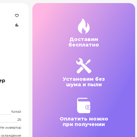
Доставим
бесплатно
Установим без
ер
шума и пыли
Китай
Оплатить можно
26
при получении
Не инвертор
о охлаждение