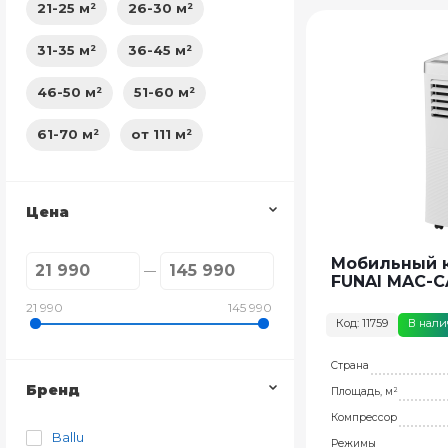
21-25 м²
26-30 м²
31-35 м²
36-45 м²
46-50 м²
51-60 м²
61-70 м²
от 111 м²
Цена
Мобильный 
FUNAI MAC-
21 990
145 990
Код: 11759
В нал
Страна
Бренд
Площадь, м²
Компрессор
Ballu
Режимы