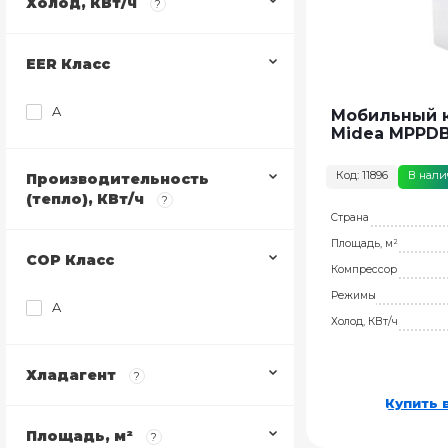
SUMIRE
Холод, КВт/ч
?
Saturn
Smart Pro
EER Класс
Strada
TESORO
A
Мобильный 
Tesoro
Midea MPPDB
W-series
Серия V
Код: 11896
В нал
Производительность
(тепло), КВт/ч
?
Страна
Площадь, м²
COP Класс
Компрессор
Режимы
A
Холод, КВт/ч
Хладагент
?
Купить в
Площадь, м²
?