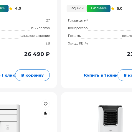
чии
Код: 6261
В наличии
4,0
5,0
27
Площадь, м²
Не инвертор
Компрессор
только охлаждение
Режимы
тольк
2.8
Холод, КВт/ч
26 490 ₽
2
 1 клик
В корзину
Купить в 1 клик
В к