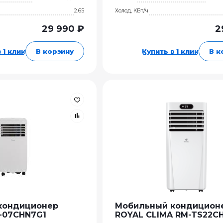
2.65
Холод, КВт/ч
29 990 ₽
2
 1 клик
В корзину
Купить в 1 клик
В к
кондиционер
Мобильный кондицион
-07СHN7G1
ROYAL CLIMA RM-TS22CH