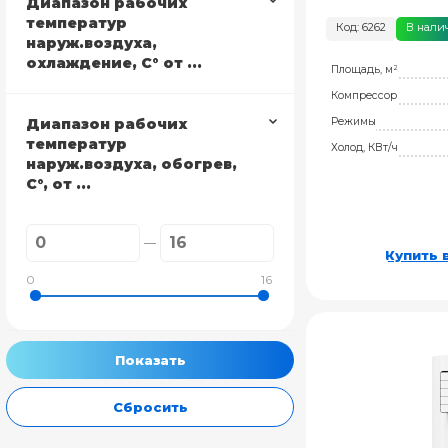
Диапазон рабочих
температур
Код: 6262
В нали
наруж.воздуха,
охлаждение, С° от ...
Площадь, м²
Компрессор
Диапазон рабочих
Режимы
температур
Холод, КВт/ч
наруж.воздуха, обогрев,
С°, от ...
Купить в
0
16
Сбросить