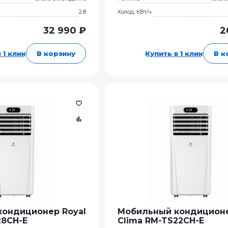
2.8
Холод, КВт/ч
32 990 ₽
2
 1 клик
В корзину
Купить в 1 клик
В к
ондиционер Royal
Мобильный кондиционе
28CH-E
Clima RM-TS22CH-E