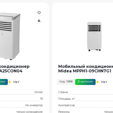
кондиционер
Мобильный кондицион
CA25CON04
Midea MPPH1-09СHN7G1
ичии
Код: 11898
В наличии
Нет
Нет
Китай
Страна
19
Площадь, м²
Не инвертор
Компрессор
только охлаждение
Режимы
тольк