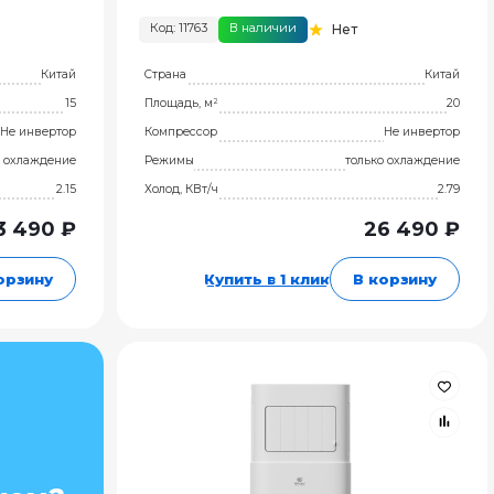
Код: 11763
В наличии
Нет
Китай
Страна
Китай
15
Площадь, м²
20
Не инвертор
Компрессор
Не инвертор
о охлаждение
Режимы
только охлаждение
2.15
Холод, КВт/ч
2.79
3 490 ₽
26 490 ₽
орзину
Купить в 1 клик
В корзину