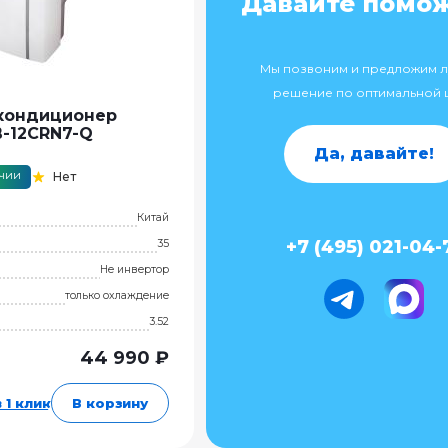
Давайте помо
Мы позвоним и предложим 
решение по оптимальной 
кондиционер
-12CRN7-Q
Да, давайте!
ичии
Нет
Китай
+7 (495) 021-04-
35
Не инвертор
только охлаждение
3.52
44 990 ₽
 1 клик
В корзину