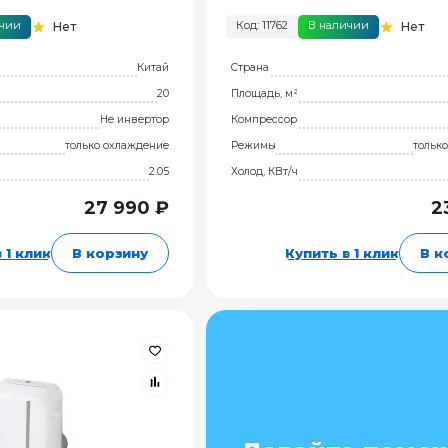
ичии
Код: 11762
В наличии
Нет
Нет
Китай
Страна
20
Площадь, м²
Не инвертор
Компрессор
только охлаждение
Режимы
тольк
2.05
Холод, КВт/ч
27 990 ₽
2
 1 клик
В корзину
Купить в 1 клик
В к