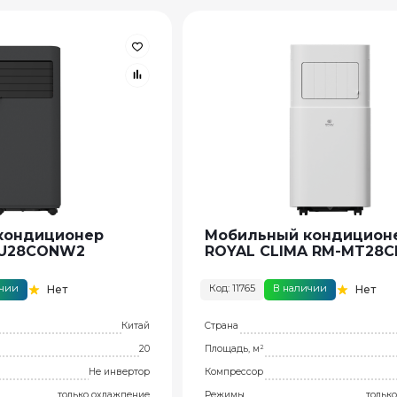
кондиционер
Мобильный кондицион
SU28CONW2
ROYAL CLIMA RM-MT28C
ичии
Код: 11765
В наличии
Нет
Нет
Китай
Страна
20
Площадь, м²
Не инвертор
Компрессор
только охлаждение
Режимы
тольк