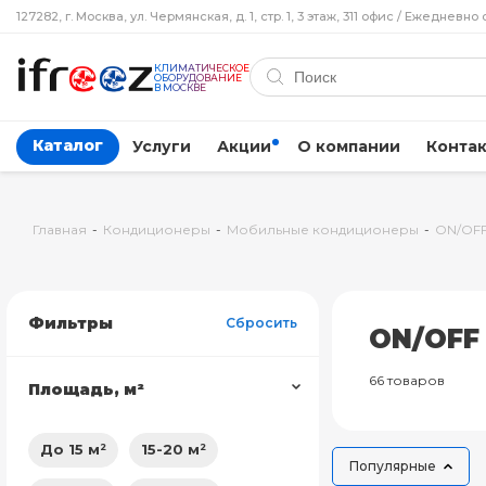
127282, г. Москва, ул. Чермянская, д. 1, стр. 1, 3 этаж, 311 офис / Ежедневно 
КЛИМАТИЧЕСКОЕ
ОБОРУДОВАНИЕ
В МОСКВЕ
Каталог
Услуги
Акции
О компании
Конта
Главная
-
Кондиционеры
-
Мобильные кондиционеры
-
ON/OF
Фильтры
Сбросить
ON/OFF
66 товаров
Площадь, м²
До 15 м²
15-20 м²
Популярные