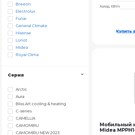
Breeon
Холод, КВт/ч
Electrolux
Funai
General Climate
Купить в
Hisense
Loriot
Midea
Royal Clima
Серия
Arctic
Aura
Bliss Art cooling & heating
C-series
CAMELLIA
Мобильный 
CAMOMIRU
Midea MPPH1
CAMOMIRU NEW 2023