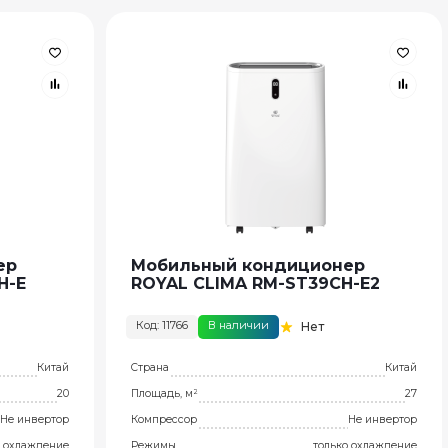
ер
Мобильный кондиционер
H-E
ROYAL CLIMA RM-ST39CH-E2
Код: 11766
В наличии
Нет
Китай
Страна
Китай
20
Площадь, м²
27
Не инвертор
Компрессор
Не инвертор
о охлаждение
Режимы
только охлаждение