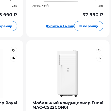
2.82
Холод, КВт/ч
3.85
6 990 ₽
37 990 ₽
орзину
Купить в 1 клик
В корзину
р Royal
Мобильный кондиционер Funai
MAC-CS22CON01