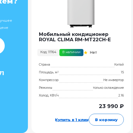
жем?
лучшее
цене
Мобильный кондиционер
ROYAL CLIMA RM-MT22CH-E
Код: 11764
В наличии
Нет
Страна
Китай
71
Площадь, м²
15
Компрессор
Не инвертор
Режимы
только охлаждение
Холод, КВт/ч
2.16
23 990 ₽
Купить в 1 клик
В корзину