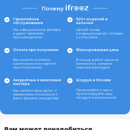
Почему
Гарантийное
500+ моделей в
обслуживание
наличии
Мы официальные дилеры
Целый склад
и даем гарантию
кондиционеров, готовых
производителя
к установке
Оплата при получении
Фиксированная цена
Вы можете оплатить
В конце работ цена не
наличными или картой
изменится, никаких
при получении
скрытых расходов
Аккуратные и вежливые
Шоурум в Москве
мастера
Приезжайте к нам и
Мы любим свое дело. С
протестируйте наш
уважением относимся к
продукт в реальности
вам и вашему имуществу
Вам может понадобиться