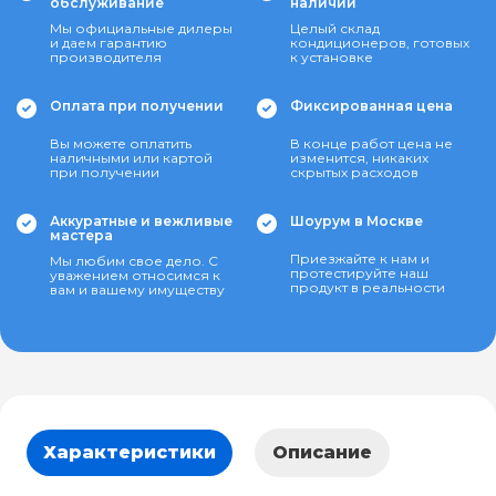
обслуживание
наличии
Мы официальные дилеры
Целый склад
и даем гарантию
кондиционеров, готовых
производителя
к установке
Оплата при получении
Фиксированная цена
Вы можете оплатить
В конце работ цена не
наличными или картой
изменится, никаких
при получении
скрытых расходов
Аккуратные и вежливые
Шоурум в Москве
мастера
Приезжайте к нам и
Мы любим свое дело. С
протестируйте наш
уважением относимся к
продукт в реальности
вам и вашему имуществу
Характеристики
Описание