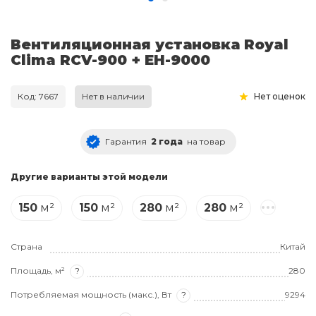
Вентиляционная установка Royal
Clima RCV-900 + EH-9000
Код: 7667
Нет в наличии
Нет оценок
Гарантия
2 года
на товар
Другие варианты этой модели
150
м²
150
м²
280
м²
280
м²
Страна
Китай
Площадь, м²
?
280
Потребляемая мощность (макс.), Вт
?
9294