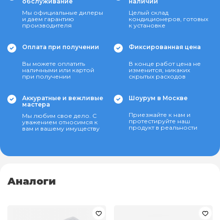
обслуживание
наличии
Мы официальные дилеры
Целый склад
и даем гарантию
кондиционеров, готовых
производителя
к установке
Оплата при получении
Фиксированная цена
Вы можете оплатить
В конце работ цена не
наличными или картой
изменится, никаких
при получении
скрытых расходов
Аккуратные и вежливые
Шоурум в Москве
мастера
Приезжайте к нам и
Мы любим свое дело. С
протестируйте наш
уважением относимся к
продукт в реальности
вам и вашему имуществу
Аналоги