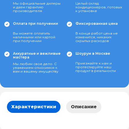
Мы официальные дилеры
Целый склад
и даем гарантию
кондиционеров, готовых
производителя
к установке
Оплата при получении
Фиксированная цена
Вы можете оплатить
В конце работ цена не
наличными или картой
изменится, никаких
при получении
скрытых расходов
Аккуратные и вежливые
Шоурум в Москве
мастера
Приезжайте к нам и
Мы любим свое дело. С
протестируйте наш
уважением относимся к
продукт в реальности
вам и вашему имуществу
Характеристики
Описание