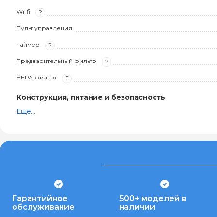
Wi-fi
?
Пульт управления
Таймер
?
Предварительный фильтр
?
HEPA фильтр
?
Конструкция, питание и безопасность
Ещё...
Гарантийное
500+ моделей в
обслуживание
наличии