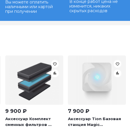
В конце работ цена не
Вы можете оплатить
изменится, никаких
наличными или картой
скрытых расходов
при получении
9 900
₽
7 900
₽
Аксессуар Комплект
Аксессуар Tion Базовая
сменных фильтров ...
станция Magic...