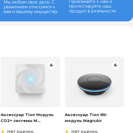
Приезжайте к нам и
Мы любим свое дело. С
протестируйте наш
уважением относимся к
продукт в реальности
вам и вашему имуществу
Аксессуар Tion Модуль
Аксессуар Tion ИК-
СО2+ системы M...
модуль MagicAir
Нет оценок
Нет оценок