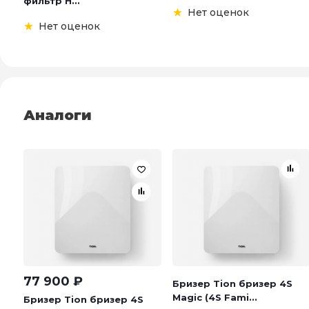
фильтр H...
Нет оценок
Нет оценок
Аналоги
77 900
₽
Бризер Tion бризер 4S
Magic (4S Fami...
Бризер Tion бризер 4S