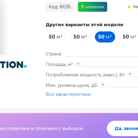
Код: 8035
В наличии
Н
Другие варианты этой модели
50
м²
50
м²
50
м²
50
м²
Страна
Площадь, м²
?
Потребляемая мощность (макс.), Вт
?
Мин. уровень шума, дБ
?
Все характеристики
мы позвоним и поможем с выбором
Да, звони