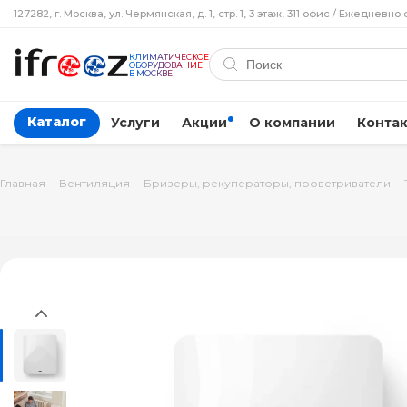
127282, г. Москва, ул. Чермянская, д. 1, стр. 1, 3 этаж, 311 офис / Ежедневно 
КЛИМАТИЧЕСКОЕ
ОБОРУДОВАНИЕ
В МОСКВЕ
Каталог
Услуги
Акции
О компании
Конта
Главная
-
Вентиляция
-
Бризеры, рекуператоры, проветриватели
-