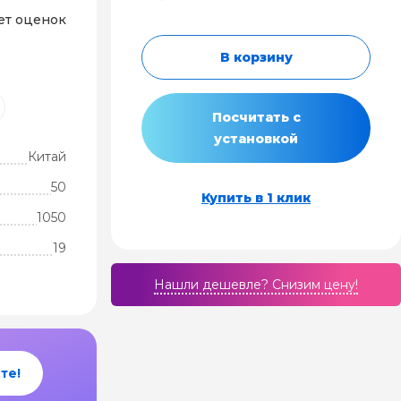
ет оценок
В корзину
Посчитать с
установкой
Китай
50
Купить в 1 клик
1050
19
Нашли дешевле? Cнизим цену!
те!