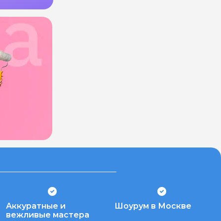
Аккуратные и
Шоурум в Москве
вежливые мастера