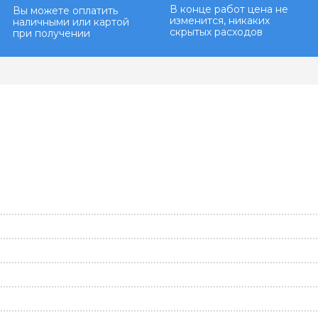
В конце работ цена не
Вы можете оплатить
изменится, никаких
наличными или картой
скрытых расходов
при получении