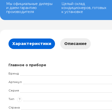
Мы официальные дилеры
Целый склад
и даем гарантию
кондиционеров, готовых
производителя
к установке
Характеристики
Описание
Главное о приборе
Бренд
Артикул
Серия
Тип
?
Страна