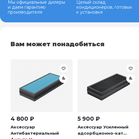
Мы официальные дилеры
Целый склад
и даем гарантию
кондиционеров, готовых
производителя
к установке
Вам может понадобиться
4 800
₽
5 900
₽
Аксессуар
Аксессуар Усиленный
Антибактериальный
адсорбционно-кат...