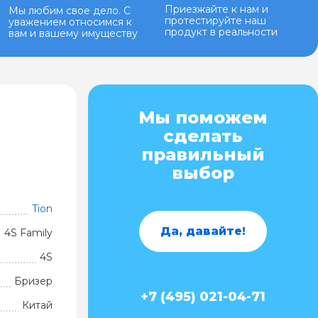
Приезжайте к нам и
Мы любим свое дело. С
протестируйте наш
уважением относимся к
продукт в реальности
вам и вашему имуществу
Мы поможем
сделать
правильный
выбор
Tion
Да, давайте!
4S Family
4S
Бризер
+7 (495) 021-04-71
Китай