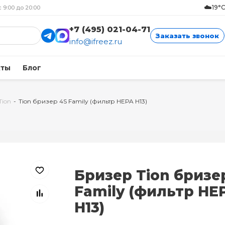
☁️
19°
с 9:00 до 20:00
+7 (495) 021-04-71
Заказать звонок
info@ifreez.ru
кты
Блог
Tion
-
Tion бризер 4S Family (фильтр HEPA H13)
Бризер Tion бризе
Family (фильтр HE
H13)