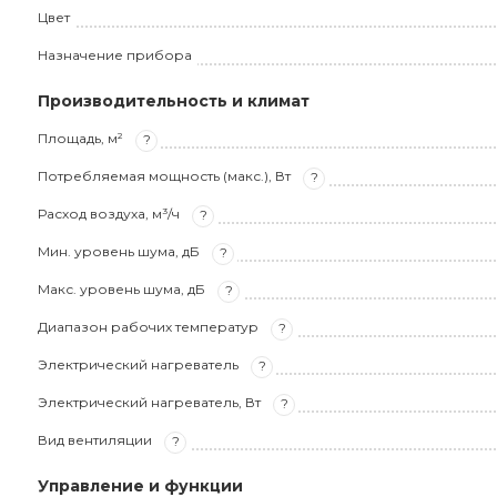
Цвет
Назначение прибора
Производительность и климат
Площадь, м²
?
Потребляемая мощность (макс.), Вт
?
Расход воздуха, м³/ч
?
Мин. уровень шума, дБ
?
Макс. уровень шума, дБ
?
Диапазон рабочих температур
?
Электрический нагреватель
?
Электрический нагреватель, Вт
?
Вид вентиляции
?
Управление и функции