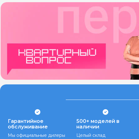
Гарантийное
500+ моделей в
обслуживание
наличии
Мы официальные дилеры
Целый склад