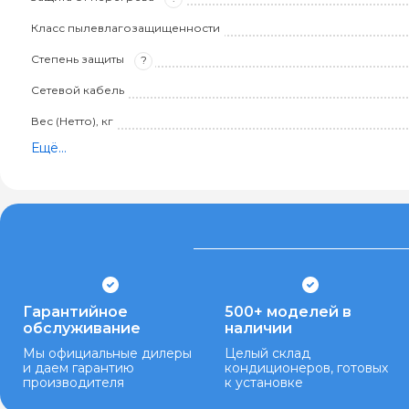
Класс пылевлагозащищенности
Степень защиты
?
Сетевой кабель
Вес (Нетто), кг
Ещё...
Гарантийное
500+ моделей в
обслуживание
наличии
Мы официальные дилеры
Целый склад
и даем гарантию
кондиционеров, готовых
производителя
к установке