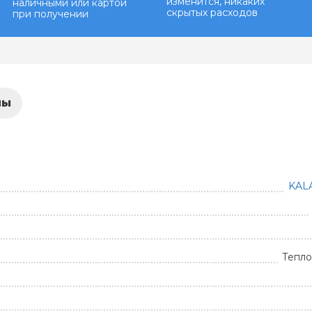
изменится, никаких
наличными или картой
скрытых расходов
при получении
лы
KAL
Тепло