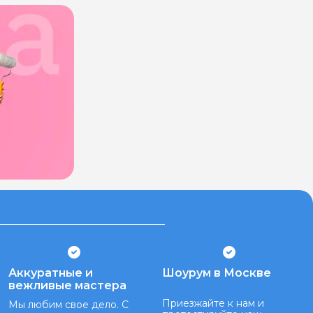
Аккуратные и
Шоурум в Москве
вежливые мастера
Приезжайте к нам и
Мы любим свое дело. С