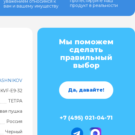
протестируйте наш
уважением относимся к
продукт в реальности
вам и вашему имуществу
Мы поможем
сделать
правильный
выбор
ASHNIKOV
Да, давайте!
KVF-E9-32
ТЕТРА
вая пушка
+7 (495) 021-04-71
Россия
Черный