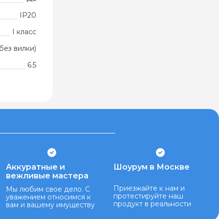
IP20
I класс
без вилки)
6.5
Аккуратные и
Шоурум в Москве
вежливые мастера
Приезжайте к нам и
Мы любим свое дело. С
протестируйте наш
уважением относимся к
продукт в реальности
вам и вашему имуществу