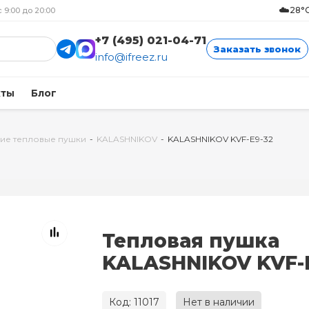
☁️
28°C
с 9:00 до 20:00
+7 (495) 021-04-71
Заказать звонок
info@ifreez.ru
кты
Блог
ие тепловые пушки
-
KALASHNIKOV
-
KALASHNIKOV KVF-E9-32
Тепловая пушка
KALASHNIKOV KVF-
Код: 11017
Нет в наличии