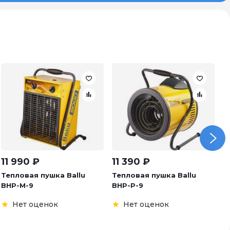
11 990
₽
11 390
₽
8
Тепловая пушка Ballu
Тепловая пушка Ballu
Т
BHP-M-9
BHP-P-9
B
Нет оценок
Нет оценок