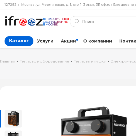
127282, г. Москва, ул. Чермянская, д. 1, стр. 1, 3 этаж, 311 офис / Ежедневно 
КЛИМАТИЧЕСКОЕ
ОБОРУДОВАНИЕ
В МОСКВЕ
Каталог
Услуги
Акции
О компании
Конта
Главная
-
Тепловое оборудование
-
Тепловые пушки
-
Электрическ