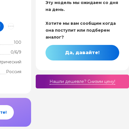
Эту модель мы ожидаем со дня
на день.
Хотите мы вам сообщим когда
²
она поступит или подберем
аналог?
100
0/6/9
Да, давайте!
трический
Россия
Нашли дешевле? Cнизим цену!
те!