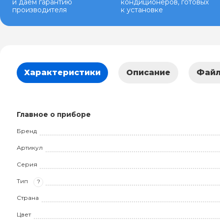
и даем гарантию
кондиционеров, готовых
производителя
к установке
Характеристики
Описание
Фай
Главное о приборе
Бренд
Артикул
Серия
Тип
?
Страна
Цвет