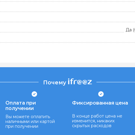
Да (
Почему
Оплата при
Фиксированная цена
получении
В конце работ цена не
Вы можете оплатить
изменится, никаких
наличными или картой
скрытых расходов
при получении