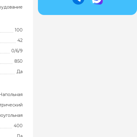
рудование
100
42
0/6/9
850
Да
Напольная
трический
оугольная
400
Да