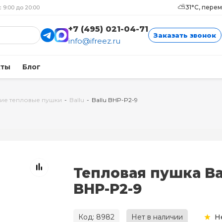
⛅
31°C, пере
с 9:00 до 20:00
+7 (495) 021-04-71
Заказать звонок
info@ifreez.ru
кты
Блог
ие тепловые пушки
-
Ballu
-
Ballu BHP-P2-9
Тепловая пушка Ba
BHP-P2-9
Код: 8982
Нет в наличии
Н