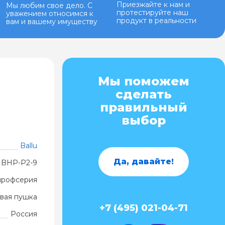
Приезжайте к нам и
Мы любим свое дело. С
протестируйте наш
уважением относимся к
продукт в реальности
вам и вашему имуществу
Мы поможем
сделать
правильный
выбор
Ballu
Да, давайте!
BHP-P2-9
профсерия
вая пушка
+7 (495) 021-04-71
Россия