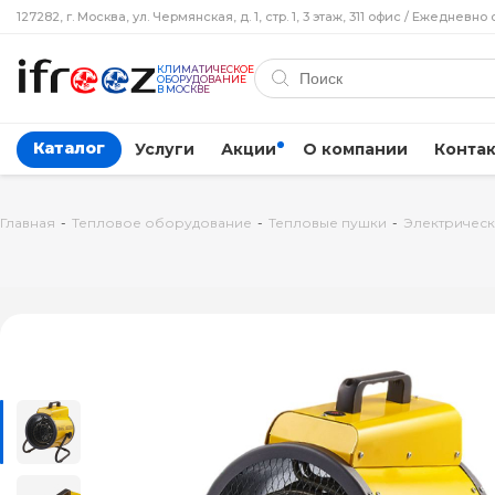
127282, г. Москва, ул. Чермянская, д. 1, стр. 1, 3 этаж, 311 офис / Ежедневно 
КЛИМАТИЧЕСКОЕ
ОБОРУДОВАНИЕ
В МОСКВЕ
Каталог
Услуги
Акции
О компании
Конта
Главная
-
Тепловое оборудование
-
Тепловые пушки
-
Электрическ