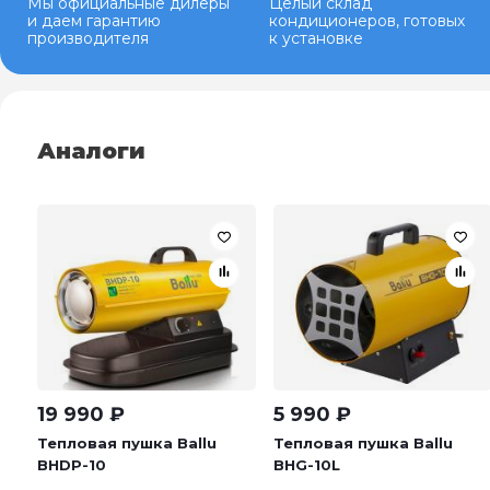
Мы официальные дилеры
Целый склад
и даем гарантию
кондиционеров, готовых
производителя
к установке
Аналоги
19 990
₽
5 990
₽
Тепловая пушка Ballu
Тепловая пушка Ballu
BHDP-10
BHG-10L