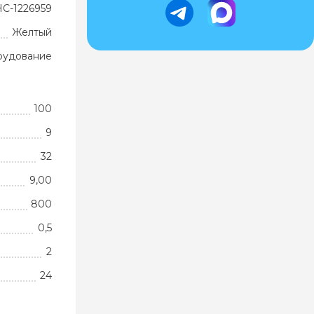
НС-1226959
Желтый
рудование
100
9
32
9,00
800
0,5
2
24