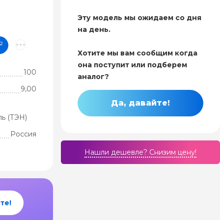
Эту модель мы ожидаем со дня
на день.
²
Хотите мы вам сообщим когда
она поступит или подберем
100
аналог?
9,00
Да, давайте!
ь (ТЭН)
Россия
Нашли дешевле? Cнизим цену!
те!