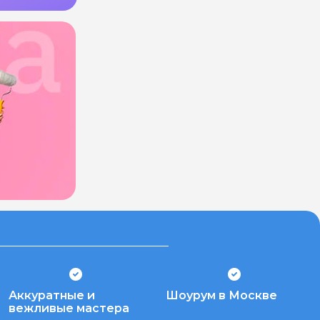
Аккуратные и
Шоурум в Москве
вежливые мастера