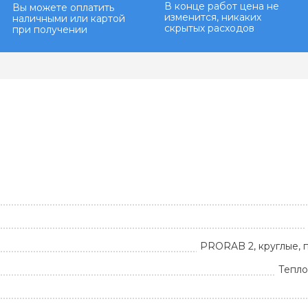
В конце работ цена не
Вы можете оплатить
изменится, никаких
наличными или картой
скрытых расходов
при получении
PRORAB 2, круглые, 
Тепло