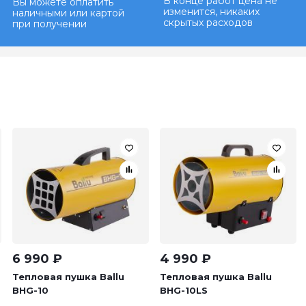
В конце работ цена не
Вы можете оплатить
изменится, никаких
наличными или картой
скрытых расходов
при получении
6 990
₽
4 990
₽
Тепловая пушка Ballu
Тепловая пушка Ballu
BHG-10
BHG-10LS