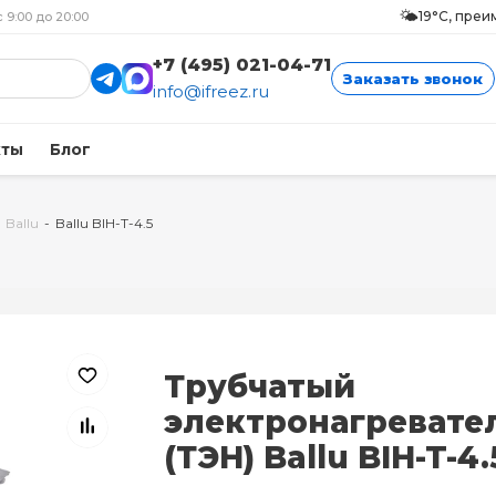
🌤️
19°C, пре
с 9:00 до 20:00
+7 (495) 021-04-71
Заказать звонок
info@ifreez.ru
кты
Блог
Ballu
-
Ballu BIH-T-4.5
Трубчатый
электронагревате
(ТЭН) Ballu BIH-T-4.