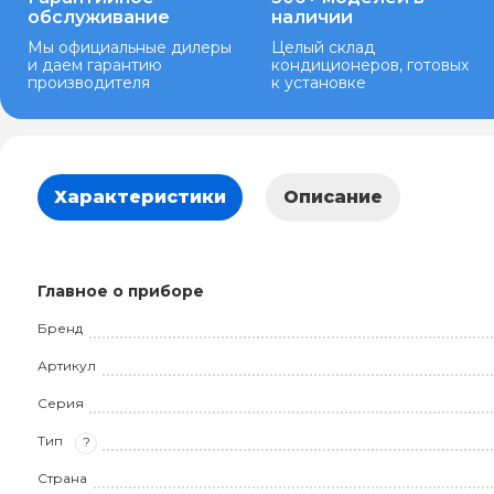
обслуживание
наличии
Мы официальные дилеры
Целый склад
и даем гарантию
кондиционеров, готовых
производителя
к установке
Характеристики
Описание
Главное о приборе
Бренд
Артикул
Серия
Тип
?
Страна