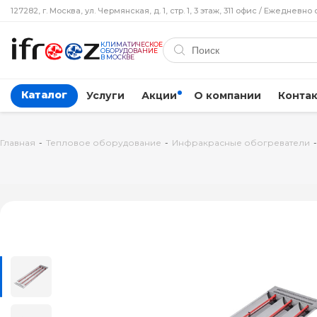
127282, г. Москва, ул. Чермянская, д. 1, стр. 1, 3 этаж, 311 офис / Ежедневно 
КЛИМАТИЧЕСКОЕ
ОБОРУДОВАНИЕ
В МОСКВЕ
Каталог
Услуги
Акции
О компании
Конта
Главная
-
Тепловое оборудование
-
Инфракрасные обогреватели
-