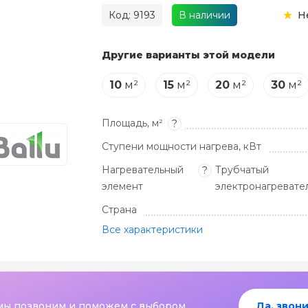
Код: 9193
В наличии
Н
Другие варианты этой модели
10
м²
15
м²
20
м²
30
м²
Площадь, м²
?
Ступени мощности нагрева, кВт
Нагревательный
Трубчатый
?
элемент
электронагревател
Страна
Все характеристики
мы позвоним и поможем с выбором
Да, звони