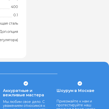
400
0.1
ющая сталь
Доп.опция
егулятора)
Аккуратные и
Шоурум в Москве
вежливые мастера
Приезжайте к нам и
Мы любим свое дело. С
протестируйте наш
уважением относимся к