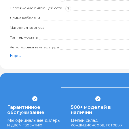
Напряжение питающей сети
?
Длина кабеля, м
Материал корпуса
Тип термостата
Регулировка температуры
Ещё...
Гарантийное
500+ моделей в
обслуживание
наличии
Мы официальные дилеры
Целый склад
и даем гарантию
кондиционеров, готовых