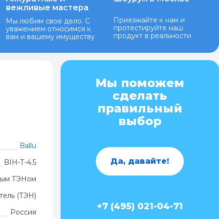
вежливые мастера
Приезжайте к нам и
Мы любим свое дело. С
протестируйте наш
уважением относимся к
продукт в реальности
вам и вашему имуществу
Мы поможем
сделать
правильный
выбор
Ballu
Да, давайте!
BIH-Т-4.5
ытым ТЭНом
тель (ТЭН)
+7 (495) 021-04-71
Россия