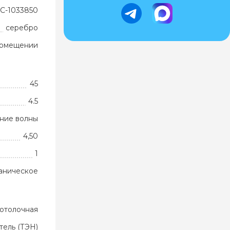
С-1033850
серебро
помещении
45
4.5
ние волны
4,50
1
аническое
отолочная
тель (ТЭН)