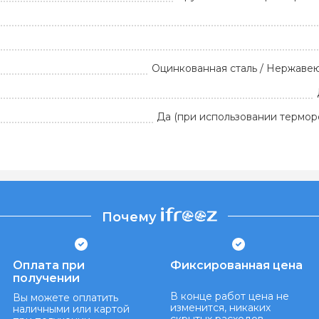
Оцинкованная сталь / Нержаве
Да (при использовании термор
Почему
Оплата при
Фиксированная цена
получении
В конце работ цена не
Вы можете оплатить
изменится, никаких
наличными или картой