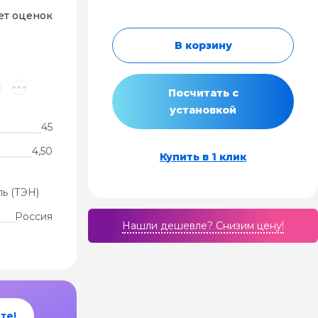
ет оценок
В корзину
Посчитать с
установкой
45
4,50
Купить в 1 клик
ь (ТЭН)
Россия
Нашли дешевле? Cнизим цену!
те!