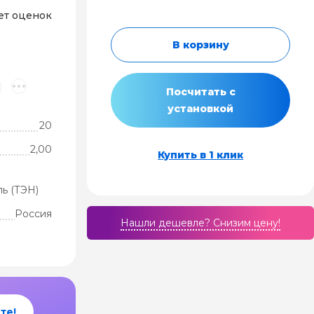
ет оценок
В корзину
Посчитать с
установкой
20
2,00
Купить в 1 клик
ь (ТЭН)
Россия
Нашли дешевле? Cнизим цену!
те!