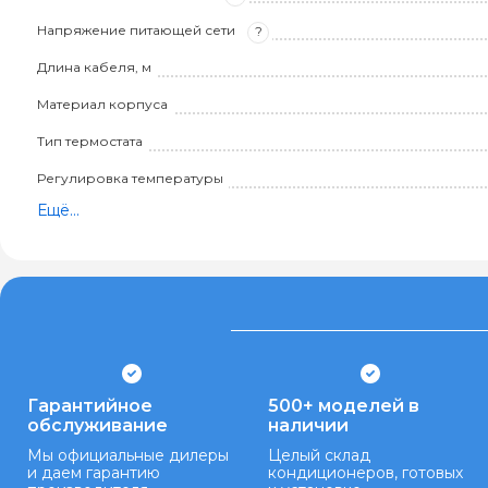
Напряжение питающей сети
?
Длина кабеля, м
Материал корпуса
Тип термостата
Регулировка температуры
Ещё...
Гарантийное
500+ моделей в
обслуживание
наличии
Мы официальные дилеры
Целый склад
и даем гарантию
кондиционеров, готовых