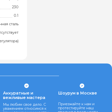
230
0.1
ная сталь
тсутствует
егулятора)
Аккуратные и
Шоурум в Москве
вежливые мастера
Приезжайте к нам и
Мы любим свое дело. С
протестируйте наш
уважением относимся к