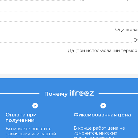
Оцинкован
О
Да (при использовании термор
Почему
Оплата при
Фиксированная цена
получении
В конце работ цена не
Вы можете оплатить
изменится, никаких
наличными или картой