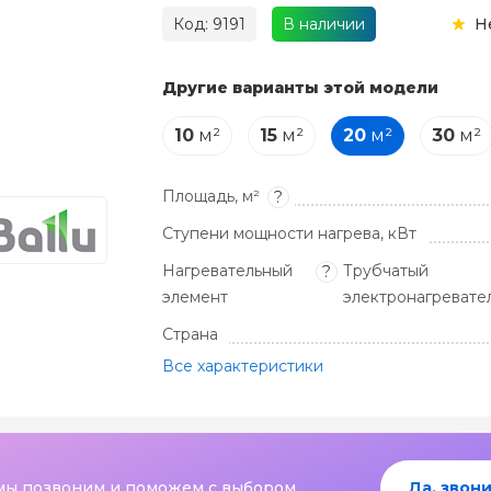
Код: 9191
В наличии
Н
Другие варианты этой модели
10
м²
15
м²
20
м²
30
м²
Площадь, м²
?
Ступени мощности нагрева, кВт
Нагревательный
Трубчатый
?
элемент
электронагревател
Страна
Все характеристики
мы позвоним и поможем с выбором
Да, звони