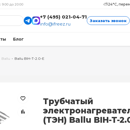
⛅
24°C, пере
с 9:00 до 20:00
+7 (495) 021-04-71
Заказать звонок
info@ifreez.ru
кты
Блог
Ballu
-
Ballu BIH-T-2.0-E
Трубчатый
электронагревате
(ТЭН) Ballu BIH-T-2.