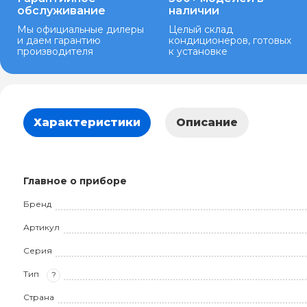
обслуживание
наличии
Мы официальные дилеры
Целый склад
и даем гарантию
кондиционеров, готовых
производителя
к установке
Характеристики
Описание
Главное о приборе
Бренд
Артикул
Серия
Тип
?
Страна