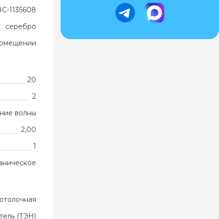
НС-1135608
серебро
помещении
20
2
ние волны
2,00
1
аническое
отолочная
тель (ТЭН)