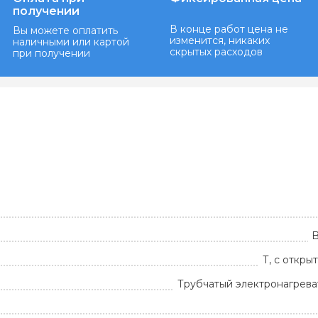
получении
В конце работ цена не
Вы можете оплатить
изменится, никаких
наличными или картой
скрытых расходов
при получении
B
Т, с откр
Трубчатый электронагрева