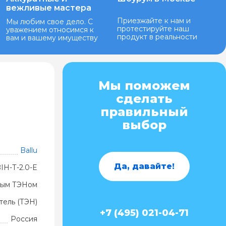
вежливые мастера
Приезжайте к нам и
Мы любим свое дело. С
протестируйте наш
уважением относимся к
продукт в реальности
вам и вашему имуществу
Мы поможем
сделать
правильный
выбор
Ballu
Да, давайте!
IH-Т-2.0-E
ытым ТЭНом
тель (ТЭН)
+7 (495) 021-04-71
Россия