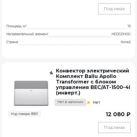
Под заказ
Площадь, м²
15
Нагревательный элемент
HEDGEHOG
Страна
Китай
Конвектор электрический
Комплект Ballu Apollo
Transformer с блоком
управления BEC/AT-1500-4I
(инверт.)
Нет в наличии
Нет
12 080 ₽
Код товара: 8901
Под заказ