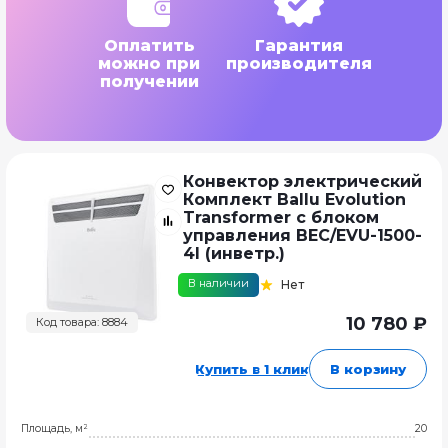
Оплатить
Гарантия
можно при
производителя
получении
Конвектор электрический
Комплект Ballu Evolution
Transformer с блоком
управления BEC/EVU-1500-
4I (инветр.)
В наличии
Нет
10 780 ₽
Код товара: 8884
Купить в 1 клик
В корзину
Площадь, м²
20