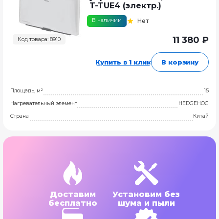
T-TUE4 (электр.)
В наличии
Нет
11 380 ₽
Код товара: 8910
Купить в 1 клик
В корзину
Площадь, м²
15
Нагревательный элемент
HEDGEHOG
Страна
Китай
Доставим
Установим без
бесплатно
шума и пыли