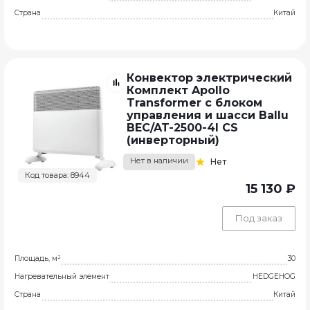
Страна
Китай
Конвектор электрический
Комплект Apollo
Transformer с блоком
управления и шасси Ballu
BEC/AT-2500-4I CS
(инверторный)
Нет в наличии
Нет
Код товара: 8944
15 130 ₽
Под заказ
Площадь, м²
30
Нагревательный элемент
HEDGEHOG
Страна
Китай