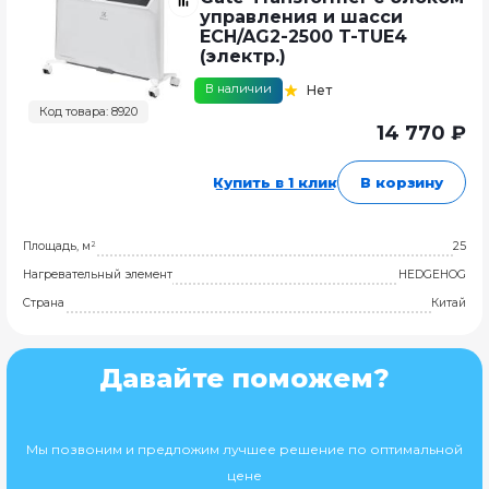
управления и шасси
ECH/AG2-2500 T-TUE4
(электр.)
В наличии
Нет
Код товара: 8920
14 770 ₽
Купить в 1 клик
В корзину
Площадь, м²
25
Нагревательный элемент
HEDGEHOG
Страна
Китай
Давайте поможем?
Мы позвоним и предложим лучшее решение по оптимальной
цене