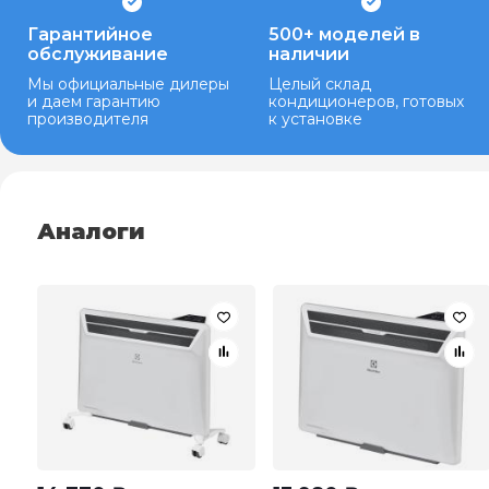
Гарантийное
500+ моделей в
обслуживание
наличии
Мы официальные дилеры
Целый склад
и даем гарантию
кондиционеров, готовых
производителя
к установке
Аналоги