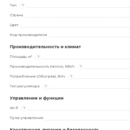
Тип
?
Страна
Цвет
Код производителя
Производительность и климат
Площадь, м²
?
Производительность (тепло), КВт/ч
?
Потребление (Обогрев), Вт/ч
?
Тип регулятора
?
Управление и функции
Wi-fi
?
Пульт управления
Конструкция, питание и безопасность