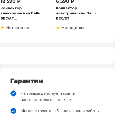
18 590
₽
6 590
₽
1
Конвектор
Конвектор
К
электрический Ballu
электрический Ballu
э
BEC/AT...
BEC/ET...
BI
Нет оценок
Нет оценок
Гарантии
На товары действует гарантия
производителя от 1 до 5 лет.
Мы даем гарантию 3 года на наши работы