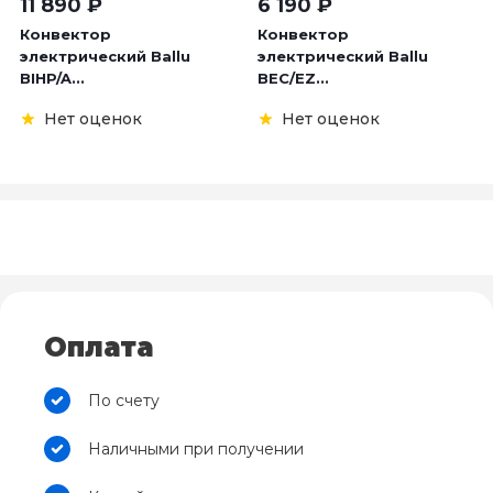
11 890
₽
6 190
₽
Конвектор
Конвектор
электрический Ballu
электрический Ballu
BIHP/A...
BEC/EZ...
Нет оценок
Нет оценок
Оплата
По счету
Наличными при получении