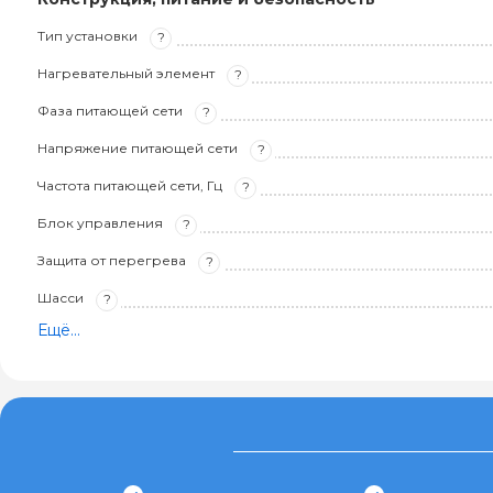
Тип установки
?
Нагревательный элемент
?
Фаза питающей сети
?
Напряжение питающей сети
?
Частота питающей сети, Гц
?
Блок управления
?
Защита от перегрева
?
Шасси
?
Ещё...