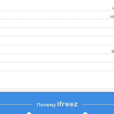
H
B
Почему