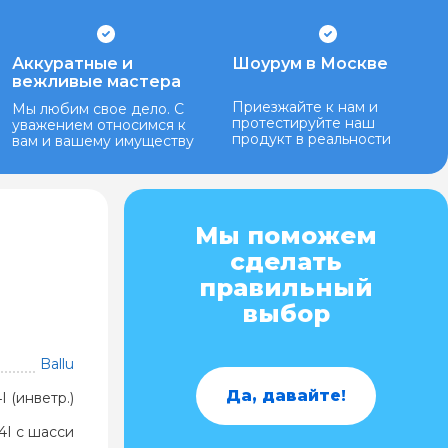
Аккуратные и
Шоурум в Москве
вежливые мастера
Приезжайте к нам и
Мы любим свое дело. С
протестируйте наш
уважением относимся к
продукт в реальности
вам и вашему имуществу
Мы поможем
сделать
правильный
выбор
Ballu
Да, давайте!
 (инветр.)
 4I с шасси