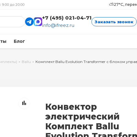
⛅
27°C, пере
с 9:00 до 20:00
+7 (495) 021-04-71
Заказать звонок
info@ifreez.ru
кты
Блог
мплекты)
-
Ballu
-
Комплект Ballu Evolution Transformer с блоком упр
Конвектор
электрический
Комплект Ballu
Evolution Transfor