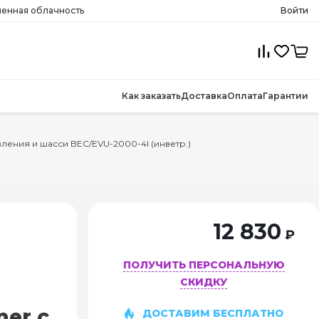
менная облачность
Войти
Как заказать
Доставка
Оплата
Гарантии
авления и шасси BEC/EVU-2000-4I (инветр.)
12 830
₽
ПОЛУЧИТЬ ПЕРСОНАЛЬНУЮ
СКИДКУ
mer с
ДОСТАВИМ БЕСПЛАТНО