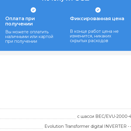
Оплата при
Фиксированная цена
получении
В конце работ цена не
Вы можете оплатить
изменится, никаких
наличными или картой
скрытых расходов
при получении
с шасси BEC/EVU-2000-4I
Evolution Transformer digital INVERTER -