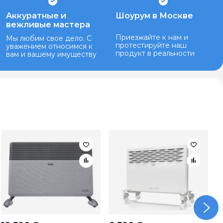
Аккуратные и
Шоурум в Москве
вежливые мастера
Приезжайте к нам и
Мы любим свое дело. С
протестируйте наш
уважением относимся к
продукт в реальности
вам и вашему имуществу