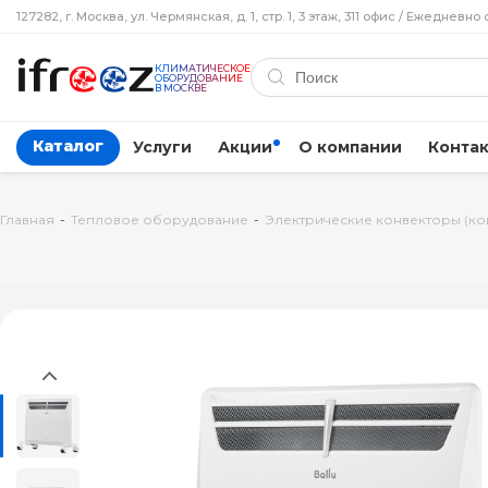
127282, г. Москва, ул. Чермянская, д. 1, стр. 1, 3 этаж, 311 офис / Ежедневно 
КЛИМАТИЧЕСКОЕ
ОБОРУДОВАНИЕ
В МОСКВЕ
Каталог
Услуги
Акции
О компании
Конта
Главная
-
Тепловое оборудование
-
Электрические конвекторы (ко