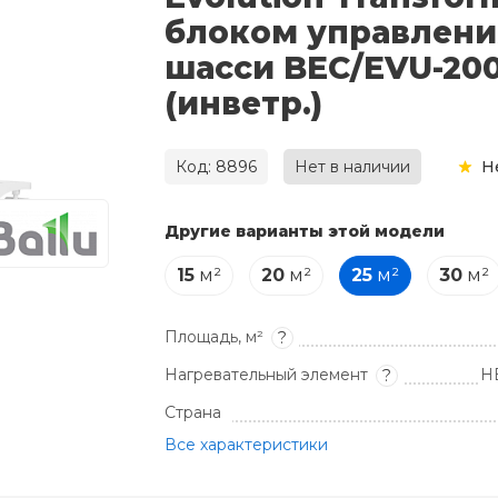
блоком управлени
шасси BEC/EVU-200
(инветр.)
Код: 8896
Нет в наличии
Н
Другие варианты этой модели
15
м²
20
м²
25
м²
30
м²
Площадь, м²
?
Нагревательный элемент
H
?
Страна
Все характеристики