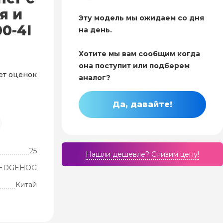
я и
Эту модель мы ожидаем со дня
0-4I
на день.
Хотите мы вам сообщим когда
она поступит или подберем
ет оценок
аналог?
Да, давайте!
25
Нашли дешевле? Cнизим цену!
EDGEHOG
Китай