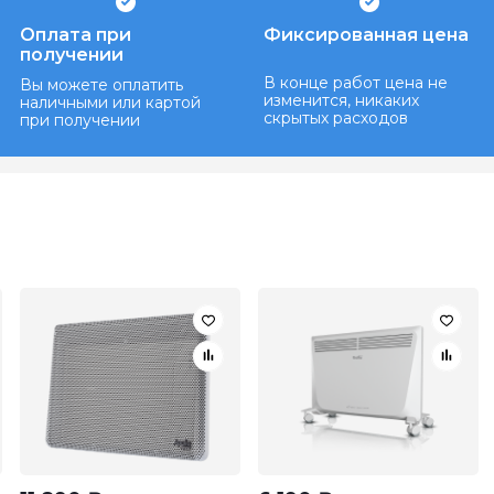
Оплата при
Фиксированная цена
получении
В конце работ цена не
Вы можете оплатить
изменится, никаких
наличными или картой
скрытых расходов
при получении