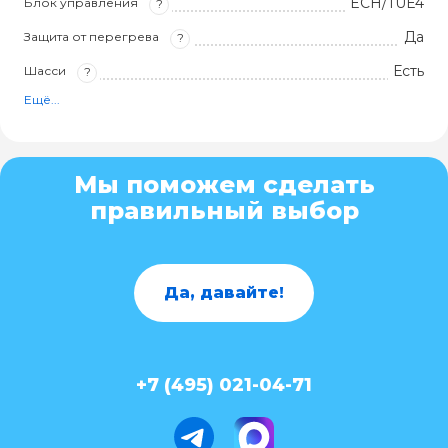
ECH/TUE4
Блок управления
?
Да
Защита от перегрева
?
Есть
Шасси
?
Ещё...
Мы поможем сделать
правильный выбор
Да, давайте!
+7 (495) 021-04-71