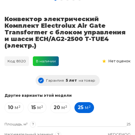
Конвектор электрический
Комплект Electrolux Air Gate
Transformer с блоком управления
и шасси ECH/AG2-2500 T-TUE4
(электр.)
Код: 8920
В наличии
Нет оценок
Гарантия
5 лет
на товар
Другие варианты этой модели
10
м²
15
м²
20
м²
25
м²
Площадь, м²
?
25
Нагревательный элемент
?
HEDGEHOG