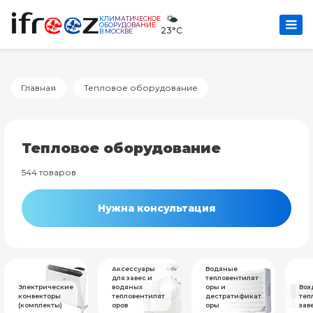
🌤️
КЛИМАТИЧЕСКОЕ
ОБОРУДОВАНИЕ
23°C
В МОСКВЕ
Главная
Тепловое оборудование
Тепловое оборудование
544 товаров
Нужна консультация
Аксессуары
Водяные
для завес и
тепловентилят
Электрические
водяных
оры и
Воз
конвекторы
тепловентилят
дестратификат
теп
(комплекты)
оров
оры
зав