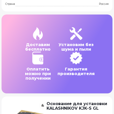
Страна
Россия
Доставим
Установим без
бесплатно
шума и пыли
Оплатить
Гарантия
можно при
производителя
получении
Основание для установки
KALASHNIKOV KJK-S GL