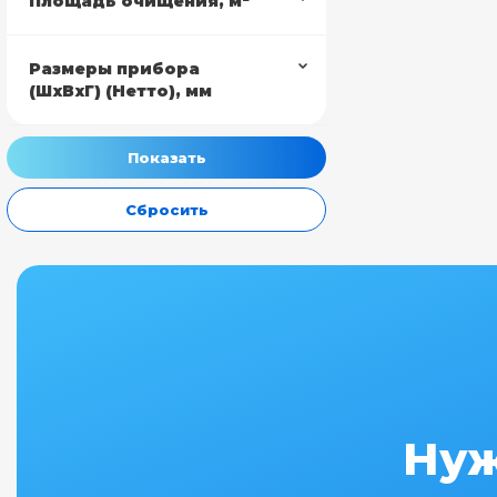
Площадь очищения, м²
Размеры прибора
(ШхВхГ) (Нетто), мм
Сбросить
Нуж