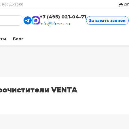
🌧️
28
с 9:00 до 20:00
+7 (495) 021-04-71
Заказать звонок
info@ifreez.ru
кты
Блог
оочистители VENTA