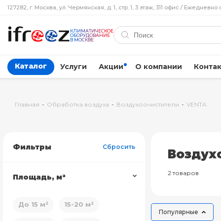
127282, г. Москва, ул. Чермянская, д. 1, стр. 1, 3 этаж, 311 офис / Ежедневно 
КЛИМАТИЧЕСКОЕ
ОБОРУДОВАНИЕ
В МОСКВЕ
Каталог
Услуги
Акции
О компании
Конта
Главная
-
Обработка воздуха
-
Воздухоочистители
-
VENTA
Фильтры
Сбросить
Воздух
2 товаров
Площадь, м²
До 15 м²
15-20 м²
Популярные