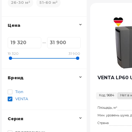
26-30 м²
51-60 м²
Цена
19 320
31 900
VENTA LP60 U
Бренд
Tion
Код: 9684
Нет в 
VENTA
Площадь, м²
Мин. уровень шума, 
Серия
Страна