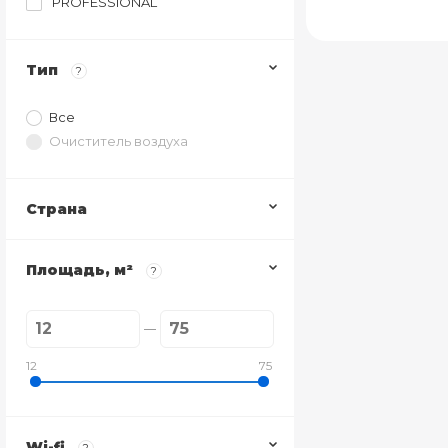
PROFESSIONAL
Тип
?
Все
Очиститель воздуха
Страна
Площадь, м²
?
12
75
Wi-fi