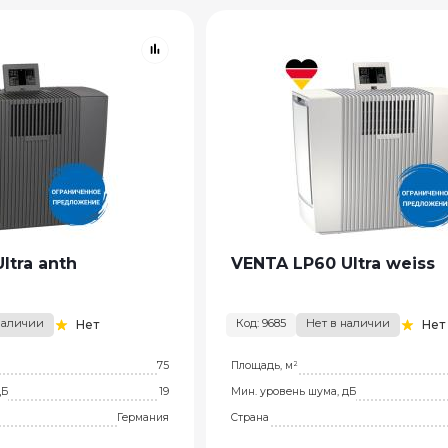
ltra anth
VENTA LP60 Ultra weiss
наличии
Код: 9685
Нет в наличии
Нет
Нет
75
Площадь, м²
дБ
19
Мин. уровень шума, дБ
Германия
Страна