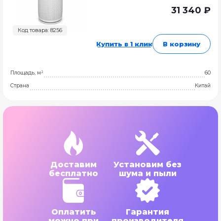
31 340 ₽
Код товара: 8256
Купить в 1 клик
В корзину
Площадь, м²
60
Страна
Китай
Доставим
Установим без
бесплатно
шума и пыли
Оплатить
Гарантия
можно при
производителя