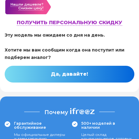
Нашли дешевле?
Cнизим цену!
ПОЛУЧИТЬ ПЕРСОНАЛЬНУЮ СКИДКУ
Эту модель мы ожидаем со дня на день.
Хотите мы вам сообщим когда она поступит или
подберем аналог?
Да, давайте!
Почему
Гарантийное
500+ моделей в
обслуживание
наличии
Мы официальные дилеры
Целый склад
и даем гарантию
кондиционеров, готовых