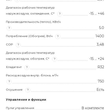
Диапазон рабочих температур
-15 … +46
наруж.воздуха, охлаждение, С°
?
Производительность (тепло), КВт/ч
5.0
?
1400
Потребление (Обогрев), Вт/ч
?
3,48
COP
?
Диапазон рабочих температур
-15 … +24
наруж.воздуха, обогрев, С°
?
R32
Хладагент
?
Расход воздуха внутр. блока, м³/ч
750
?
Есть
Осушение
?
Управление и функции
В комплекте
Пульт управления