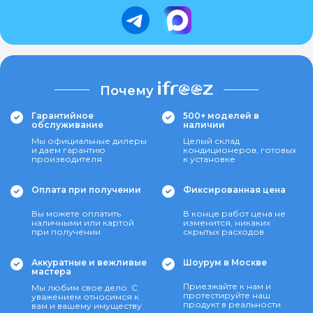
Почему
Гарантийное
500+ моделей в
обслуживание
наличии
Мы официальные дилеры
Целый склад
и даем гарантию
кондиционеров, готовых
производителя
к установке
Оплата при получении
Фиксированная цена
Вы можете оплатить
В конце работ цена не
наличными или картой
изменится, никаких
при получении
скрытых расходов
Аккуратные и вежливые
Шоурум в Москве
мастера
Приезжайте к нам и
Мы любим свое дело. С
протестируйте наш
уважением относимся к
продукт в реальности
вам и вашему имуществу