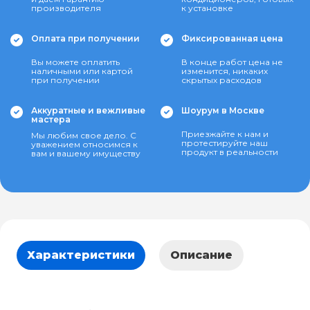
производителя
к установке
Оплата при получении
Фиксированная цена
Вы можете оплатить
В конце работ цена не
наличными или картой
изменится, никаких
при получении
скрытых расходов
Аккуратные и вежливые
Шоурум в Москве
мастера
Приезжайте к нам и
Мы любим свое дело. С
протестируйте наш
уважением относимся к
продукт в реальности
вам и вашему имуществу
Характеристики
Описание