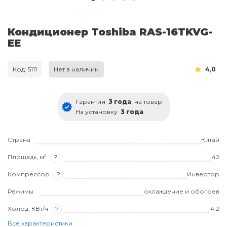
Кондиционер Toshiba RAS-16TKVG-
EE
Код: 5111
Нет в наличии
4,0
Гарантия
3 года
на товар
На установку
3 года
Страна
Китай
Площадь, м²
?
42
Компрессор
?
Инвертор
Режимы
охлаждение и обогрев
Холод, КВт/ч
?
4.2
Все характеристики