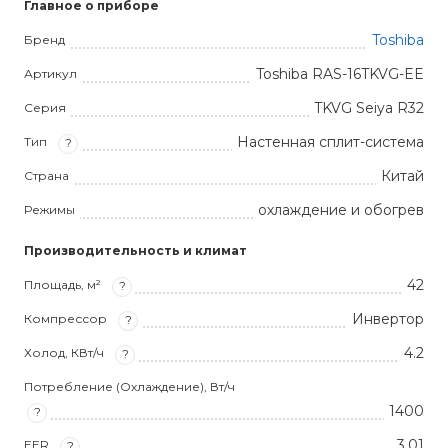
Главное о приборе
Toshiba
Бренд
Toshiba RAS-16TKVG-EE
Артикул
TKVG Seiya R32
Серия
Настенная сплит-система
Тип
?
Китай
Страна
охлаждение и обогрев
Режимы
Производительность и климат
42
Площадь, м²
?
Инвертор
Компрессор
?
4.2
Холод, КВт/ч
?
Потребление (Охлаждение), Вт/ч
1400
?
3,01
EER
?