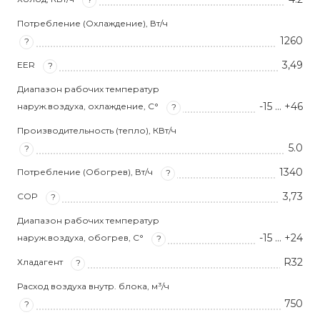
Потребление (Охлаждение), Вт/ч
1260
?
3,49
EER
?
Диапазон рабочих температур
-15 … +46
наруж.воздуха, охлаждение, С°
?
Производительность (тепло), КВт/ч
5.0
?
1340
Потребление (Обогрев), Вт/ч
?
3,73
COP
?
Диапазон рабочих температур
-15 … +24
наруж.воздуха, обогрев, С°
?
R32
Хладагент
?
Расход воздуха внутр. блока, м³/ч
750
?