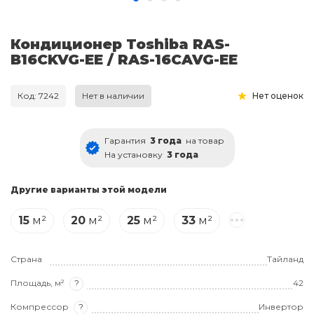
Кондиционер Toshiba RAS-
B16CKVG-EE / RAS-16CAVG-EE
Код: 7242
Нет в наличии
Нет оценок
Гарантия
3 года
на товар
На установку
3 года
Другие варианты этой модели
15
м²
20
м²
25
м²
33
м²
Страна
Тайланд
Площадь, м²
?
42
Компрессор
?
Инвертор