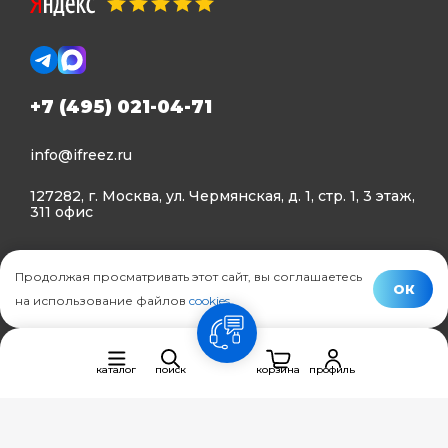
+7 (495) 021-04-71
info@ifreez.ru
127282, г. Москва, ул. Чермянская, д. 1, стр. 1, 3 этаж,
311 офис
Политика конфиденциальности
Продолжая просматривать этот сайт, вы соглашаетесь
Политика использования Cookies
ОК
на использование файлов
cookies
.
© Ifreez - продажа и установка климатической техники,
связь
2015–2026 г.
каталог
поиск
корзина
профиль