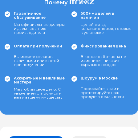
Почему
Гарантийное
500+ моделей в
обслуживание
наличии
Мы официальные дилеры
Целый склад
и даем гарантию
кондиционеров, готовых
производителя
к установке
Оплата при получении
Фиксированная цена
Вы можете оплатить
В конце работ цена не
наличными или картой
изменится, никаких
при получении
скрытых расходов
Аккуратные и вежливые
Шоурум в Москве
мастера
Приезжайте к нам и
Мы любим свое дело. С
протестируйте наш
уважением относимся к
продукт в реальности
вам и вашему имуществу