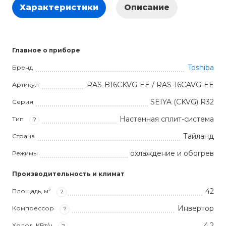
Характеристики
Описание
Главное о приборе
Toshiba
Бренд
RAS-B16CKVG-EE / RAS-16CAVG-EE
Артикул
SEIYA (CKVG) R32
Серия
Настенная сплит-система
Тип
?
Тайланд
Страна
охлаждение и обогрев
Режимы
Производительность и климат
42
Площадь, м²
?
Инвертор
Компрессор
?
4.2
Холод, КВт/ч
?