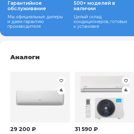
Гарантийное
500+ моделей в
обслуживание
наличии
Мы официальные дилеры
Целый склад
и даем гарантию
кондиционеров, готовых
производителя
к установке
Аналоги
29 200
₽
31 590
₽