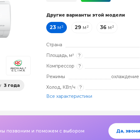
Другие варианты этой модели
23
м²
29
м²
36
м²
Страна
Площадь, м²
?
Компрессор
?
Режимы
охлаждение 
у
3 года
Холод, КВт/ч
?
Все характеристики
мы позвоним и поможем с выбором
Да, звони