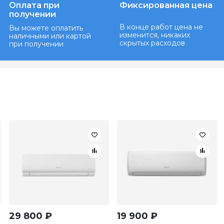
Оплата при
Фиксированная цена
получении
В конце работ цена не
Вы можете оплатить
изменится, никаких
наличными или картой
скрытых расходов
при получении
29 800
₽
19 900
₽