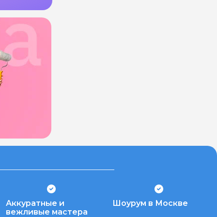
Аккуратные и
Шоурум в Москве
вежливые мастера