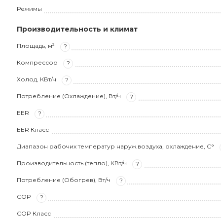
Режимы
Производительность и климат
Площадь, м²
?
Компрессор
?
Холод, КВт/ч
?
Потребление (Охлаждение), Вт/ч
?
EER
?
EER Класс
Диапазон рабочих температур наруж.воздуха, охлаждение, С°
Производительность (тепло), КВт/ч
?
Потребление (Обогрев), Вт/ч
?
COP
?
COP Класс