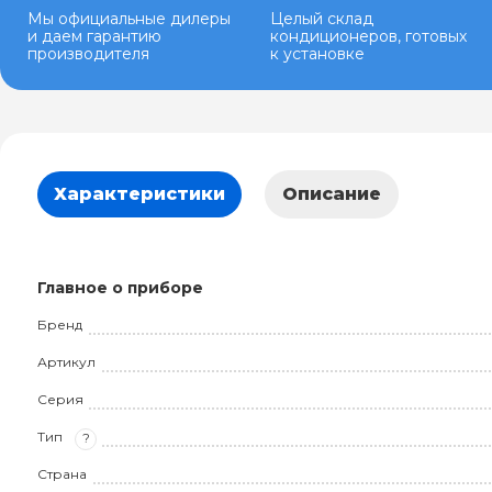
Мы официальные дилеры
Целый склад
и даем гарантию
кондиционеров, готовых
производителя
к установке
Характеристики
Описание
Главное о приборе
Бренд
Артикул
Серия
Тип
?
Страна