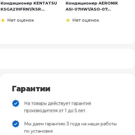
Кондиционер KENTATSU
Кондиционер AERONIK
К
KSGA21HFRN1/KSR...
ASI-07HW1/ASO-07...
E
Нет оценок
Нет оценок
Гарантии
На товары действует гарантия
производителя от 1 до 5 лет.
Мы даем гарантию 3 года на наши работы
по установке