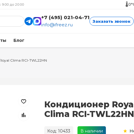
🌡️
0°
с 9:00 до 20:00
+7 (495) 021-04-71
Заказать звонок
info@ifreez.ru
кты
Блог
Royal Clima RCI-TWL22HN
Кондиционер Roya
Clima RCI-TWL22HN
Код: 10433
В наличии
Н