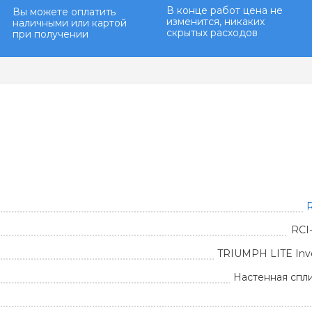
В конце работ цена не
Вы можете оплатить
изменится, никаких
наличными или картой
скрытых расходов
при получении
R
RCI
TRIUMPH LITE Inv
Настенная спл