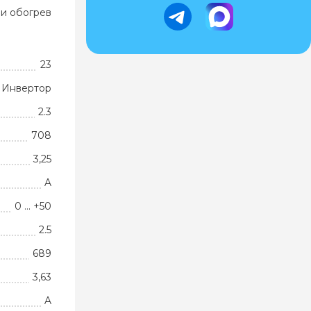
и обогрев
23
Инвертор
2.3
708
3,25
A
0 ... +50
2.5
689
3,63
A