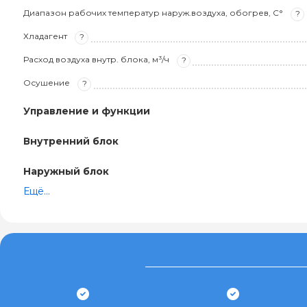
Диапазон рабочих температур наруж.воздуха, обогрев, С°
?
Хладагент
?
Расход воздуха внутр. блока, м³/ч
?
Осушение
?
Управление и функции
Внутренний блок
Наружный блок
Ещё...