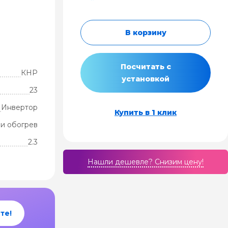
В корзину
Посчитать с
КНР
установкой
23
Инвертор
Купить в 1 клик
и обогрев
2.3
Нашли дешевле? Cнизим цену!
те!