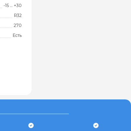
-15 ... +30
R32
270
Есть