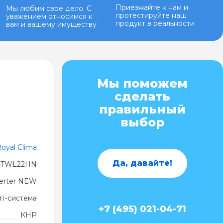
Приезжайте к нам и
Мы любим свое дело. С
протестируйте наш
уважением относимся к
продукт в реальности
вам и вашему имуществу
Мы поможем
сделать
правильный
выбор
oyal Clima
Да, давайте!
-TWL22HN
erter NEW
ит-система
+7 (495) 021-04-71
КНР