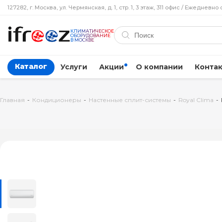
127282, г. Москва, ул. Чермянская, д. 1, стр. 1, 3 этаж, 311 офис / Ежедневно 
КЛИМАТИЧЕСКОЕ
ОБОРУДОВАНИЕ
В МОСКВЕ
Каталог
Услуги
Акции
О компании
Конта
Главная
-
Кондиционеры
-
Настенные сплит-системы
-
Royal Clima
-