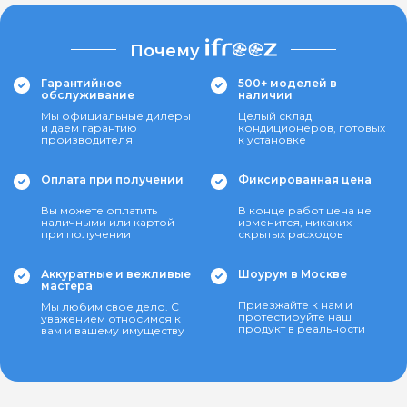
Почему
Гарантийное
500+ моделей в
обслуживание
наличии
Мы официальные дилеры
Целый склад
и даем гарантию
кондиционеров, готовых
производителя
к установке
Оплата при получении
Фиксированная цена
Вы можете оплатить
В конце работ цена не
наличными или картой
изменится, никаких
при получении
скрытых расходов
Аккуратные и вежливые
Шоурум в Москве
мастера
Приезжайте к нам и
Мы любим свое дело. С
протестируйте наш
уважением относимся к
продукт в реальности
вам и вашему имуществу