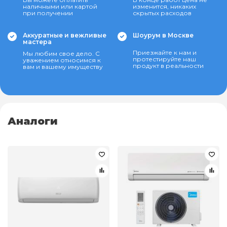
наличными или картой
изменится, никаких
при получении
скрытых расходов
Аккуратные и вежливые
Шоурум в Москве
мастера
Приезжайте к нам и
Мы любим свое дело. С
протестируйте наш
уважением относимся к
продукт в реальности
вам и вашему имуществу
Аналоги