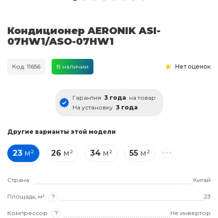
Кондиционер AERONIK ASI-
07HW1/ASO-07HW1
Код: 11656
В наличии
Нет оценок
Гарантия
3 года
на товар
На установку
3 года
Другие варианты этой модели
23
м²
26
м²
34
м²
55
м²
Страна
Китай
Площадь, м²
?
23
Компрессор
?
Не инвертор