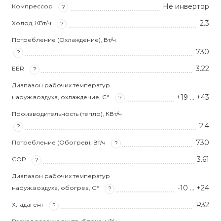
Не инвертор
Компрессор
?
2.3
Холод, КВт/ч
?
Потребление (Охлаждение), Вт/ч
730
?
3.22
EER
?
Диапазон рабочих температур
+19 ... +43
наруж.воздуха, охлаждение, С°
?
Производительность (тепло), КВт/ч
2.4
?
730
Потребление (Обогрев), Вт/ч
?
3.61
COP
?
Диапазон рабочих температур
-10 ... +24
наруж.воздуха, обогрев, С°
?
R32
Хладагент
?