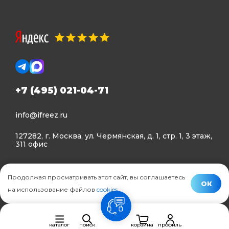
+7 (495) 021-04-71
info@ifreez.ru
127282, г. Москва, ул. Чермянская, д. 1, стр. 1, 3 этаж,
311 офис
Политика конфиденциальности
Продолжая просматривать этот сайт, вы соглашаетесь
Политика использования Cookies
ОК
на использование файлов
cookies
.
© Ifreez - продажа и установка климатической техники,
связь
2015–2026 г.
каталог
поиск
корзина
профиль