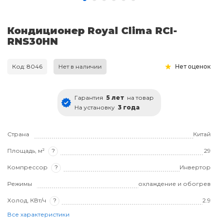
Кондиционер Royal Clima RCI-
RNS30HN
Код: 8046
Нет в наличии
Нет оценок
Гарантия
5 лет
на товар
На установку
3 года
Страна
Китай
Площадь, м²
?
29
Компрессор
?
Инвертор
Режимы
охлаждение и обогрев
Холод, КВт/ч
?
2.9
Все характеристики