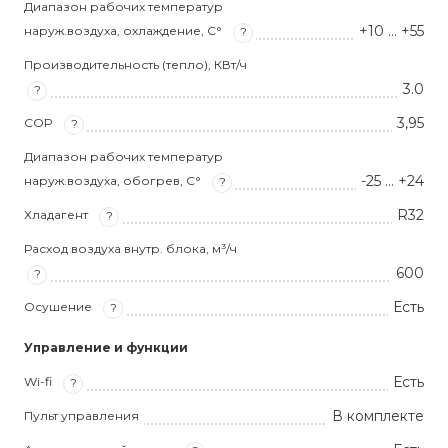
Диапазон рабочих температур
+10 … +55
наруж.воздуха, охлаждение, С°
?
Производительность (тепло), КВт/ч
3.0
?
3,95
COP
?
Диапазон рабочих температур
-25 … +24
наруж.воздуха, обогрев, С°
?
R32
Хладагент
?
Расход воздуха внутр. блока, м³/ч
600
?
Есть
Осушение
?
Управление и функции
Есть
Wi-fi
?
В комплекте
Пульт управления