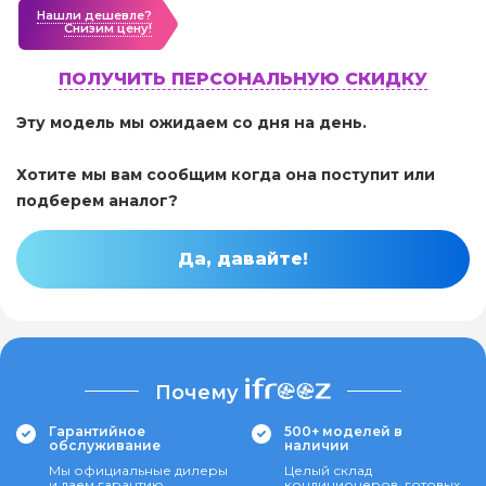
Нашли дешевле?
Cнизим цену!
ПОЛУЧИТЬ ПЕРСОНАЛЬНУЮ СКИДКУ
Эту модель мы ожидаем со дня на день.
Хотите мы вам сообщим когда она поступит или
подберем аналог?
Да, давайте!
Почему
Гарантийное
500+ моделей в
обслуживание
наличии
Мы официальные дилеры
Целый склад
и даем гарантию
кондиционеров, готовых