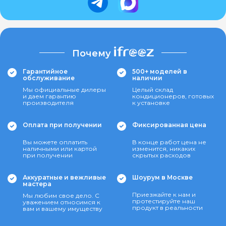
Почему
Гарантийное
500+ моделей в
обслуживание
наличии
Мы официальные дилеры
Целый склад
и даем гарантию
кондиционеров, готовых
производителя
к установке
Оплата при получении
Фиксированная цена
Вы можете оплатить
В конце работ цена не
наличными или картой
изменится, никаких
при получении
скрытых расходов
Аккуратные и вежливые
Шоурум в Москве
мастера
Приезжайте к нам и
Мы любим свое дело. С
протестируйте наш
уважением относимся к
продукт в реальности
вам и вашему имуществу