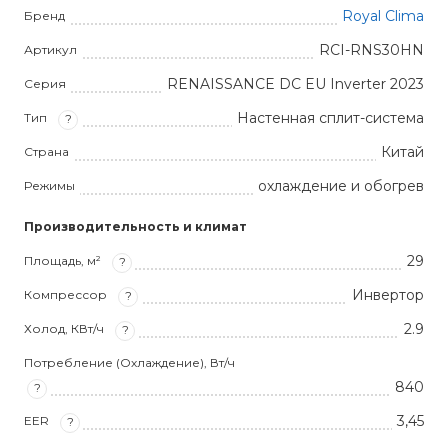
Royal Clima
Бренд
RCI-RNS30HN
Артикул
RENAISSANCE DC EU Inverter 2023
Серия
Настенная сплит-система
Тип
?
Китай
Страна
охлаждение и обогрев
Режимы
Производительность и климат
29
Площадь, м²
?
Инвертор
Компрессор
?
2.9
Холод, КВт/ч
?
Потребление (Охлаждение), Вт/ч
840
?
3,45
EER
?