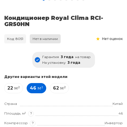
Кондиционер Royal Clima RCI-
GR50HN
Код: 8051
Нет в наличии
Нет оценок
Гарантия
3 года
на товар
На установку
3 года
Другие варианты этой модели
22
м²
46
м²
62
м²
Страна
Китай
Площадь, м²
?
46
Компрессор
?
Инвертор