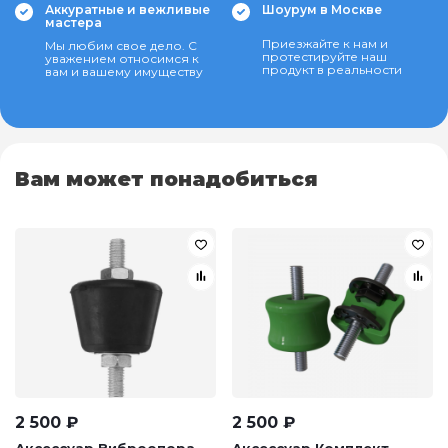
Аккуратные и вежливые
Шоурум в Москве
мастера
Приезжайте к нам и
Мы любим свое дело. С
протестируйте наш
уважением относимся к
продукт в реальности
вам и вашему имуществу
Вам может понадобиться
2 500
₽
2 500
₽
Аксессуар Виброопора
Аксессуар Комплект