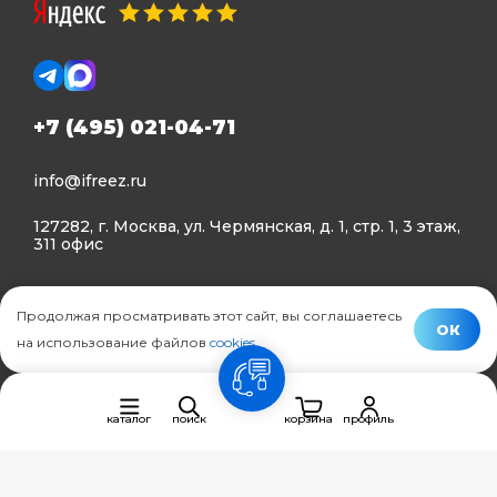
+7 (495) 021-04-71
info@ifreez.ru
127282, г. Москва, ул. Чермянская, д. 1, стр. 1, 3 этаж,
311 офис
Политика конфиденциальности
Продолжая просматривать этот сайт, вы соглашаетесь
Политика использования Cookies
ОК
на использование файлов
cookies
.
© Ifreez - продажа и установка климатической техники,
связь
2015–2026 г.
каталог
поиск
корзина
профиль