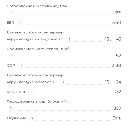
Потребление (Охлаждение), Вт/ч
1355
?
3,40
EER
?
Диапазон рабочих температур
-15 … +43
наруж.воздуха, охлаждение, С°
?
Производительность (тепло), КВт/ч
5.2
?
3,88
COP
?
Диапазон рабочих температур
-15 … +24
наруж.воздуха, обогрев, С°
?
R32
Хладагент
?
Расход воздуха внутр. блока, м³/ч
850
?
Есть
Осушение
?