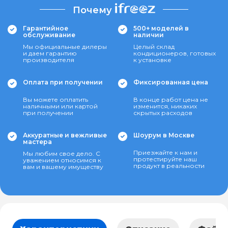
Почему
Гарантийное
500+ моделей в
обслуживание
наличии
Мы официальные дилеры
Целый склад
и даем гарантию
кондиционеров, готовых
производителя
к установке
Оплата при получении
Фиксированная цена
Вы можете оплатить
В конце работ цена не
наличными или картой
изменится, никаких
при получении
скрытых расходов
Аккуратные и вежливые
Шоурум в Москве
мастера
Приезжайте к нам и
Мы любим свое дело. С
протестируйте наш
уважением относимся к
продукт в реальности
вам и вашему имуществу