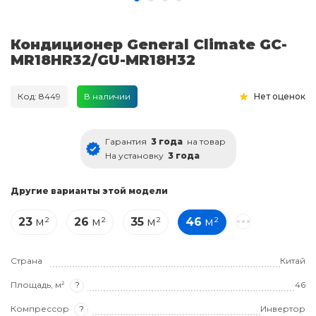
Кондиционер General Climate GC-
MR18HR32/GU-MR18H32
Код: 8449
В наличии
Нет оценок
Гарантия
3 года
на товар
На установку
3 года
Другие варианты этой модели
23
м²
26
м²
35
м²
46
м²
Страна
Китай
Площадь, м²
?
46
Компрессор
?
Инвертор