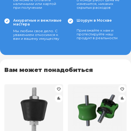
наличными или картой
изменится, никаких
при получении
скрытых расходов
Аккуратные и вежливые
Шоурум в Москве
мастера
Приезжайте к нам и
Мы любим свое дело. С
протестируйте наш
уважением относимся к
продукт в реальности
вам и вашему имуществу
Вам может понадобиться