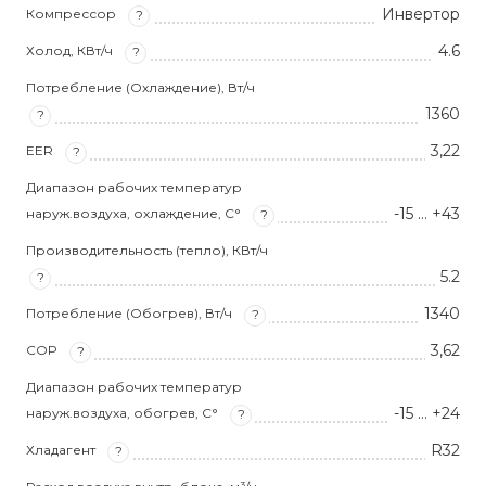
Инвертор
Компрессор
?
4.6
Холод, КВт/ч
?
Потребление (Охлаждение), Вт/ч
1360
?
3,22
EER
?
Диапазон рабочих температур
-15 … +43
наруж.воздуха, охлаждение, С°
?
Производительность (тепло), КВт/ч
5.2
?
1340
Потребление (Обогрев), Вт/ч
?
3,62
COP
?
Диапазон рабочих температур
-15 … +24
наруж.воздуха, обогрев, С°
?
R32
Хладагент
?