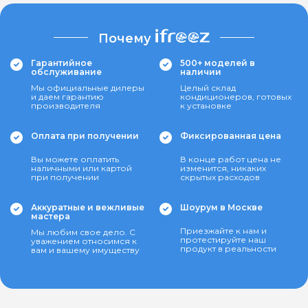
Почему
Гарантийное
500+ моделей в
обслуживание
наличии
Мы официальные дилеры
Целый склад
и даем гарантию
кондиционеров, готовых
производителя
к установке
Оплата при получении
Фиксированная цена
Вы можете оплатить
В конце работ цена не
наличными или картой
изменится, никаких
при получении
скрытых расходов
Аккуратные и вежливые
Шоурум в Москве
мастера
Приезжайте к нам и
Мы любим свое дело. С
протестируйте наш
уважением относимся к
продукт в реальности
вам и вашему имуществу