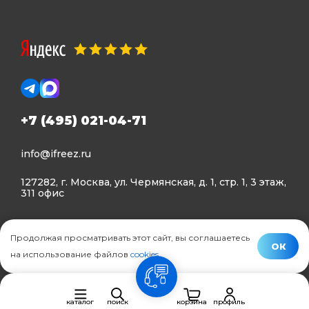
+7 (495) 021-04-71
info@ifreez.ru
127282, г. Москва, ул. Чермянская, д. 1, стр. 1, 3 этаж,
311 офис
Политика конфиденциальности
Продолжая просматривать этот сайт, вы соглашаетесь
Политика использования Cookies
ОК
на использование файлов
cookies
.
© Ifreez - продажа и установка климатической техники,
связь
2015–2026 г.
каталог
поиск
корзина
профиль