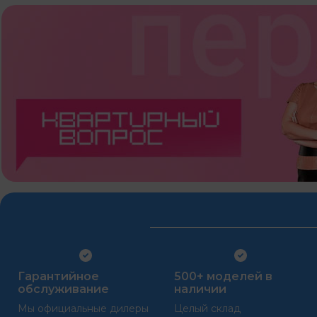
Гарантийное
500+ моделей в
обслуживание
наличии
Мы официальные дилеры
Целый склад