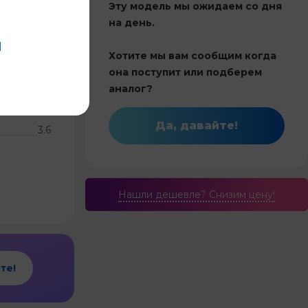
Эту модель мы ожидаем со дня
на день.
Китай
N
Хотите мы вам сообщим когда
36
она поступит или подберем
 инвертор
аналог?
и обогрев
Да, давайте!
3.6
Нашли дешевле? Cнизим цену!
те!