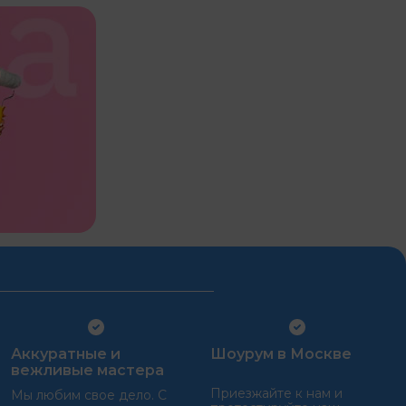
Аккуратные и
Шоурум в Москве
вежливые мастера
Приезжайте к нам и
Мы любим свое дело. С