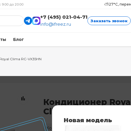
⛅
27°C, пере
с 9:00 до 20:00
+7 (495) 021-04-71
Заказать звонок
info@ifreez.ru
кты
Блог
Royal Clima RC-VX35HN
Кондиционер Roya
Clima RC-VX35HN
Новая модель
Код: 8077
Нет в наличии
Н