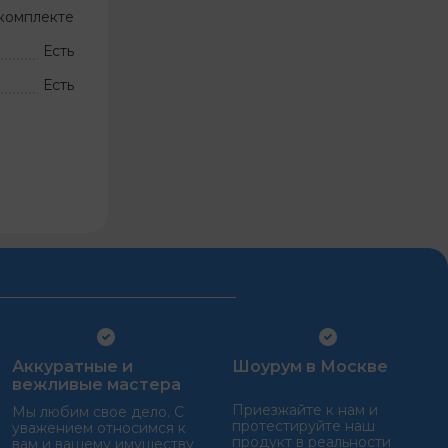
комплекте
Есть
Есть
Аккуратные и
Шоурум в Москве
вежливые мастера
Приезжайте к нам и
Мы любим свое дело. С
протестируйте наш
уважением относимся к
продукт в реальности
вам и вашему имуществу