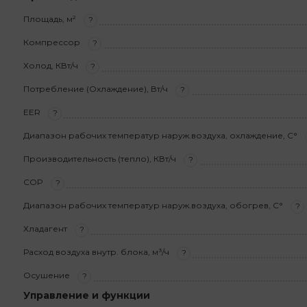
Площадь, м²
?
Компрессор
?
Холод, КВт/ч
?
Потребление (Охлаждение), Вт/ч
?
EER
?
Диапазон рабочих температур наруж.воздуха, охлаждение, С°
Производительность (тепло), КВт/ч
?
COP
?
Диапазон рабочих температур наруж.воздуха, обогрев, С°
?
Хладагент
?
Расход воздуха внутр. блока, м³/ч
?
Осушение
?
Управление и функции