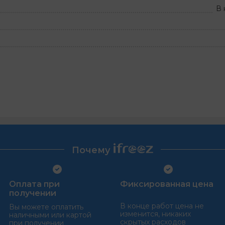
В 
Почему
Оплата при
Фиксированная цена
получении
В конце работ цена не
Вы можете оплатить
изменится, никаких
наличными или картой
скрытых расходов
при получении