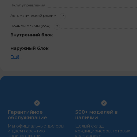
Пульт управления
Автоматический режим
?
Ночной режим (сон)
?
Внутренний блок
Наружный блок
Ещё...
Гарантийное
500+ моделей в
обслуживание
наличии
Мы официальные дилеры
Целый склад
и даем гарантию
кондиционеров, готовых
производителя
к установке