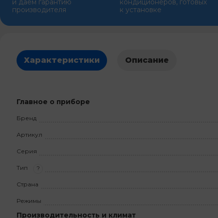
и даем гарантию
кондиционеров, готовых
производителя
к установке
Характеристики
Описание
Главное о приборе
Бренд
Артикул
Серия
Тип
?
Страна
Режимы
Производительность и климат