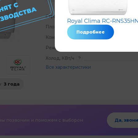
Страна
Royal Clima RC-RNS35H
Площадь, м²
?
Подробнее
Компрессор
Не
?
Режимы
охлаждение 
Холод, КВт/ч
?
Все характеристики
у
3 года
мы позвоним и поможем с выбором
Да, звони