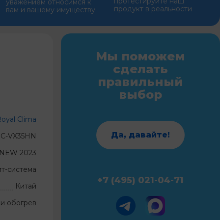
протестируйте наш
уважением относимся к
продукт в реальности
вам и вашему имуществу
Мы поможем
сделать
правильный
выбор
oyal Clima
Да, давайте!
C-VX35HN
NEW 2023
ит-система
+7 (495) 021-04-71
Китай
и обогрев