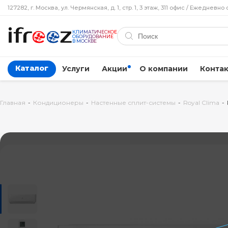
127282, г. Москва, ул. Чермянская, д. 1, стр. 1, 3 этаж, 311 офис / Ежедневно 
КЛИМАТИЧЕСКОЕ
ОБОРУДОВАНИЕ
В МОСКВЕ
Каталог
Услуги
Акции
О компании
Конта
Главная
-
Кондиционеры
-
Настенные сплит-системы
-
Royal Clima
-