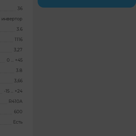
36
 инвертор
3.6
1116
3,27
0 … +45
3.8
3,66
-15 … +24
R410A
600
Есть