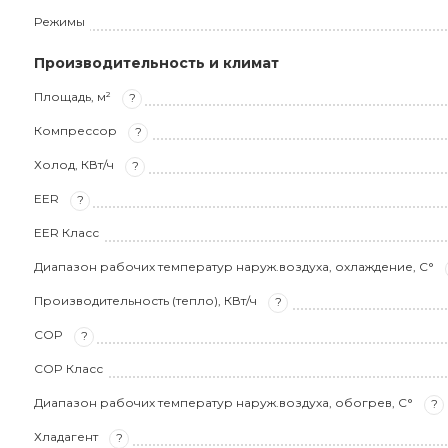
Режимы
Производительность и климат
Площадь, м²
?
Компрессор
?
Холод, КВт/ч
?
EER
?
EER Класс
Диапазон рабочих температур наруж.воздуха, охлаждение, С°
Производительность (тепло), КВт/ч
?
COP
?
COP Класс
Диапазон рабочих температур наруж.воздуха, обогрев, С°
?
Хладагент
?