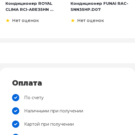
Кондиционер ROYAL
Кондиционер FUNAI RAC-
CLIMA RCI-ARE35HN ...
SNN35HP.D07
Нет оценок
Нет оценок
Оплата
По счету
Наличными при получении
Картой при получении