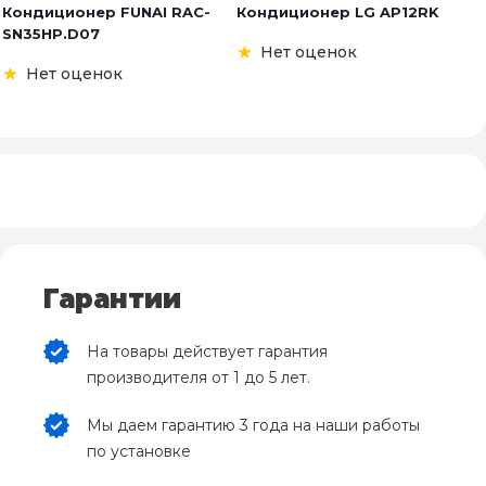
Кондиционер FUNAI RAC-
Кондиционер LG AP12RK
К
SN35HP.D07
H
Нет оценок
Нет оценок
Гарантии
На товары действует гарантия
производителя от 1 до 5 лет.
Мы даем гарантию 3 года на наши работы
по установке