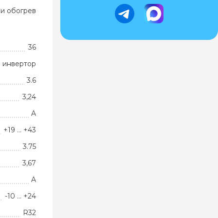
и обогрев
36
 инвертор
3.6
3,24
A
+19 … +43
3.75
3,67
A
-10 … +24
R32