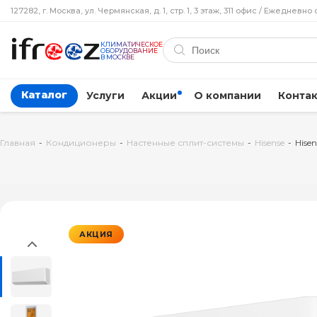
127282, г. Москва, ул. Чермянская, д. 1, стр. 1, 3 этаж, 311 офис / Ежедневно 
КЛИМАТИЧЕСКОЕ
ОБОРУДОВАНИЕ
В МОСКВЕ
Каталог
Услуги
Акции
О компании
Конта
Главная
-
Кондиционеры
-
Настенные сплит-системы
-
Hisense
-
Hise
АКЦИЯ