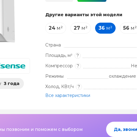
Другие варианты этой модели
24
м²
27
м²
36
м²
56
м²
Страна
Площадь, м²
?
Компрессор
Не
?
Режимы
охлаждение 
у
3 года
Холод, КВт/ч
?
Все характеристики
мы позвоним и поможем с выбором
Да, звони