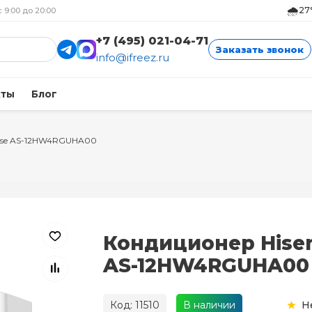
🌧️
27
с 9:00 до 20:00
+7 (495) 021-04-71
Заказать звонок
info@ifreez.ru
кты
Блог
nse AS-12HW4RGUHA00
Кондиционер Hise
AS-12HW4RGUHA00
Код: 11510
В наличии
Н