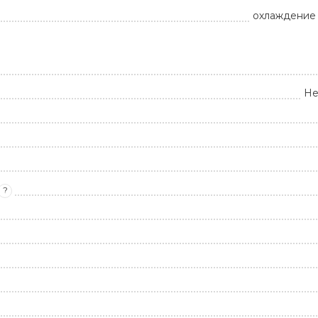
охлаждение 
Не
?