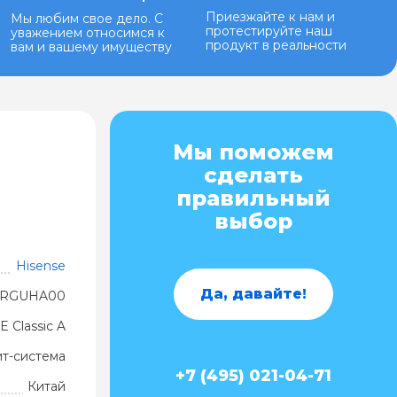
Приезжайте к нам и
Мы любим свое дело. С
протестируйте наш
уважением относимся к
продукт в реальности
вам и вашему имуществу
Мы поможем
сделать
правильный
выбор
Hisense
Да, давайте!
4RGUHA00
E Classic A
ит-система
+7 (495) 021-04-71
Китай