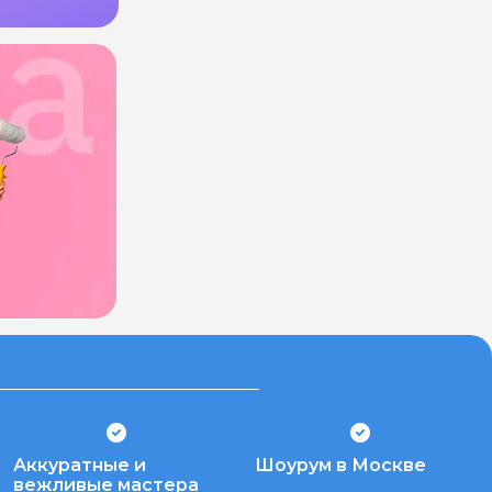
Аккуратные и
Шоурум в Москве
вежливые мастера