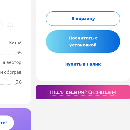
В корзину
Посчитать с
Китай
установкой
36
 инвертор
Купить в 1 клик
и обогрев
3.6
Нашли дешевле? Cнизим цену!
те!