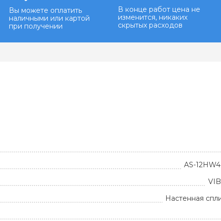
В конце работ цена не
Вы можете оплатить
изменится, никаких
наличными или картой
скрытых расходов
при получении
AS-12HW
VIB
Настенная спл