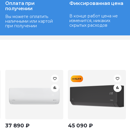
Оплата при
Фиксированная цена
получении
В конце работ цена не
Вы можете оплатить
изменится, никаких
наличными или картой
скрытых расходов
при получении
АКЦИЯ
37 890
₽
45 090
₽