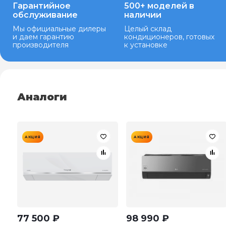
Гарантийное
500+ моделей в
обслуживание
наличии
Мы официальные дилеры
Целый склад
и даем гарантию
кондиционеров, готовых
производителя
к установке
Аналоги
АКЦИЯ
АКЦИЯ
77 500
₽
98 990
₽