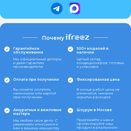
Почему
Гарантийное
500+ моделей в
обслуживание
наличии
Мы официальные дилеры
Целый склад
и даем гарантию
кондиционеров, готовых
производителя
к установке
Оплата при получении
Фиксированная цена
Вы можете оплатить
В конце работ цена не
наличными или картой
изменится, никаких
при получении
скрытых расходов
Аккуратные и вежливые
Шоурум в Москве
мастера
Приезжайте к нам и
Мы любим свое дело. С
протестируйте наш
уважением относимся к
продукт в реальности
вам и вашему имуществу