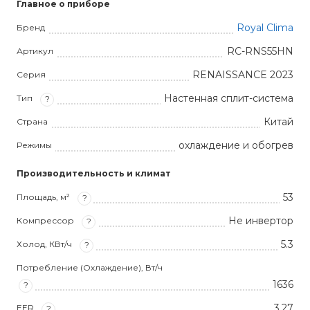
Главное о приборе
Royal Clima
Бренд
RC-RNS55HN
Артикул
RENAISSANCE 2023
Серия
Настенная сплит-система
Тип
?
Китай
Страна
охлаждение и обогрев
Режимы
Производительность и климат
53
Площадь, м²
?
Не инвертор
Компрессор
?
5.3
Холод, КВт/ч
?
Потребление (Охлаждение), Вт/ч
1636
?
3,27
EER
?