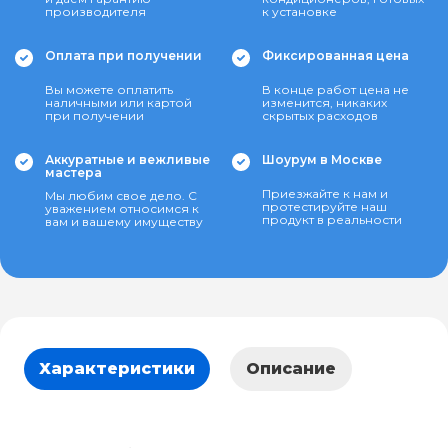
производителя
к установке
Оплата при получении
Фиксированная цена
Вы можете оплатить
В конце работ цена не
наличными или картой
изменится, никаких
при получении
скрытых расходов
Аккуратные и вежливые
Шоурум в Москве
мастера
Приезжайте к нам и
Мы любим свое дело. С
протестируйте наш
уважением относимся к
продукт в реальности
вам и вашему имуществу
Характеристики
Описание