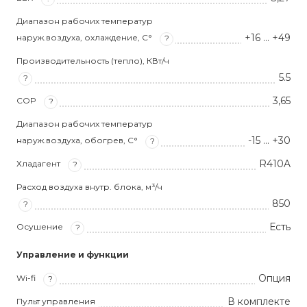
Диапазон рабочих температур
+16 … +49
наруж.воздуха, охлаждение, С°
?
Производительность (тепло), КВт/ч
5.5
?
3,65
COP
?
Диапазон рабочих температур
-15 … +30
наруж.воздуха, обогрев, С°
?
R410A
Хладагент
?
Расход воздуха внутр. блока, м³/ч
850
?
Есть
Осушение
?
Управление и функции
Опция
Wi-fi
?
В комплекте
Пульт управления