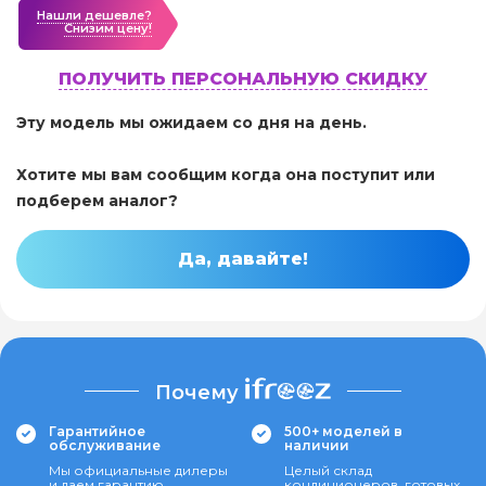
Нашли дешевле?
Cнизим цену!
ПОЛУЧИТЬ ПЕРСОНАЛЬНУЮ СКИДКУ
Эту модель мы ожидаем со дня на день.
Хотите мы вам сообщим когда она поступит или
подберем аналог?
Да, давайте!
Почему
Гарантийное
500+ моделей в
обслуживание
наличии
Мы официальные дилеры
Целый склад
и даем гарантию
кондиционеров, готовых