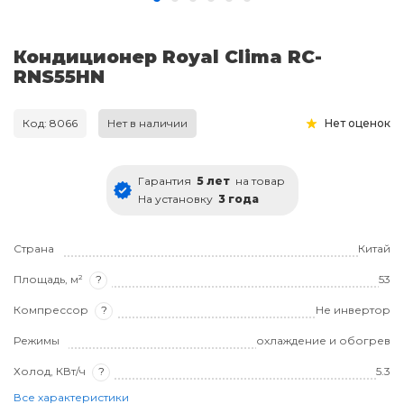
Кондиционер Royal Clima RC-
RNS55HN
Код: 8066
Нет в наличии
Нет оценок
Гарантия
5 лет
на товар
На установку
3 года
Страна
Китай
Площадь, м²
?
53
Компрессор
?
Не инвертор
Режимы
охлаждение и обогрев
Холод, КВт/ч
?
5.3
Все характеристики