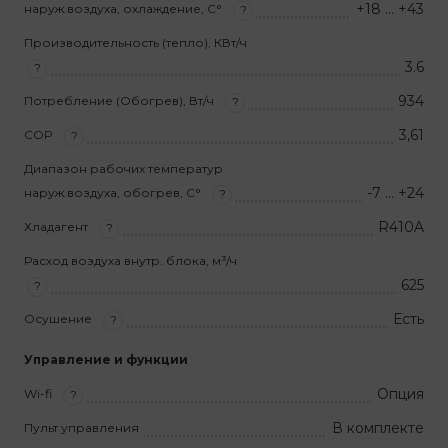
+18 … +43
наруж.воздуха, охлаждение, С°
?
Производительность (тепло), КВт/ч
3.6
?
934
Потребление (Обогрев), Вт/ч
?
3,61
COP
?
Диапазон рабочих температур
-7 … +24
наруж.воздуха, обогрев, С°
?
R410A
Хладагент
?
Расход воздуха внутр. блока, м³/ч
625
?
Есть
Осушение
?
Управление и функции
Опция
Wi-fi
?
В комплекте
Пульт управления