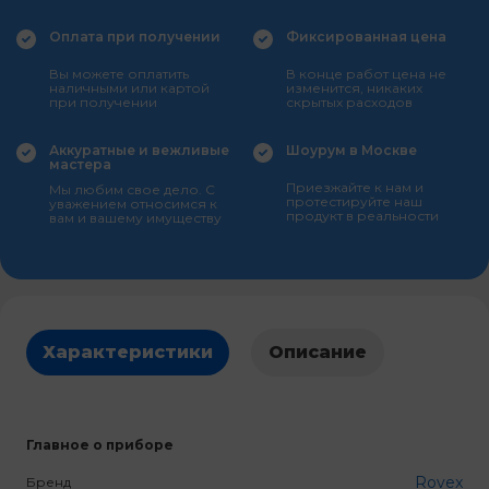
Оплата при получении
Фиксированная цена
Вы можете оплатить
В конце работ цена не
наличными или картой
изменится, никаких
при получении
скрытых расходов
Аккуратные и вежливые
Шоурум в Москве
мастера
Приезжайте к нам и
Мы любим свое дело. С
протестируйте наш
уважением относимся к
продукт в реальности
вам и вашему имуществу
Характеристики
Описание
Главное о приборе
Rovex
Бренд