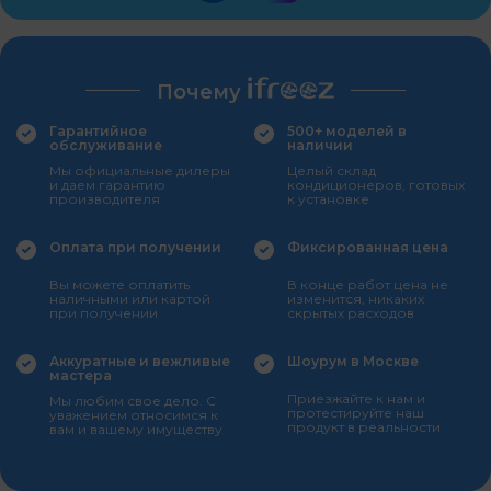
Почему
Гарантийное
500+ моделей в
обслуживание
наличии
Мы официальные дилеры
Целый склад
и даем гарантию
кондиционеров, готовых
производителя
к установке
Оплата при получении
Фиксированная цена
Вы можете оплатить
В конце работ цена не
наличными или картой
изменится, никаких
при получении
скрытых расходов
Аккуратные и вежливые
Шоурум в Москве
мастера
Приезжайте к нам и
Мы любим свое дело. С
протестируйте наш
уважением относимся к
продукт в реальности
вам и вашему имуществу