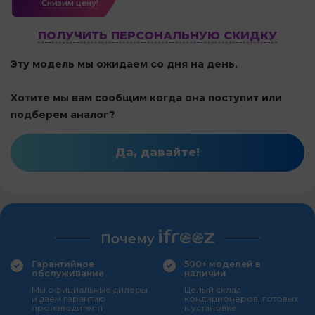
Cнизим цену!
ПОЛУЧИТЬ ПЕРСОНАЛЬНУЮ СКИДКУ
Эту модель мы ожидаем со дня на день.
Хотите мы вам сообщим когда она поступит или
подберем аналог?
Да, давайте!
Почему
Гарантийное
500+ моделей в
обслуживание
наличии
Мы официальные дилеры
Целый склад
и даем гарантию
кондиционеров, готовых
производителя
к установке