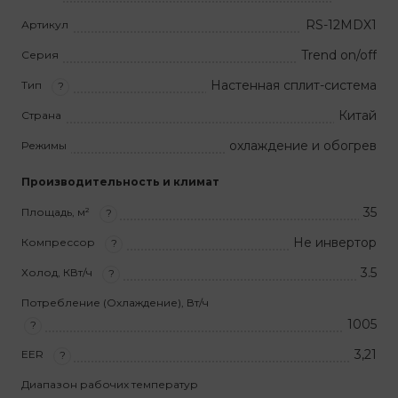
RS-12MDX1
Артикул
Trend on/off
Серия
Настенная сплит-система
Тип
?
Китай
Страна
охлаждение и обогрев
Режимы
Производительность и климат
35
Площадь, м²
?
Не инвертор
Компрессор
?
3.5
Холод, КВт/ч
?
Потребление (Охлаждение), Вт/ч
1005
?
3,21
EER
?
Диапазон рабочих температур