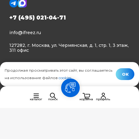
+7 (495) 021-04-71
info@ifreez.ru
127282, г. Москва, ул. Чермянская, д. 1, стр. 1, 3 этаж,
311 офис
Политика конфиденциальности
Продолжая просматривать этот сайт, вы соглашаетесь
Политика использования Cookies
ОК
на использование файлов
cookies
.
© Ifreez - продажа и установка климатической техники,
связь
2015–2026 г.
каталог
поиск
корзина
профиль