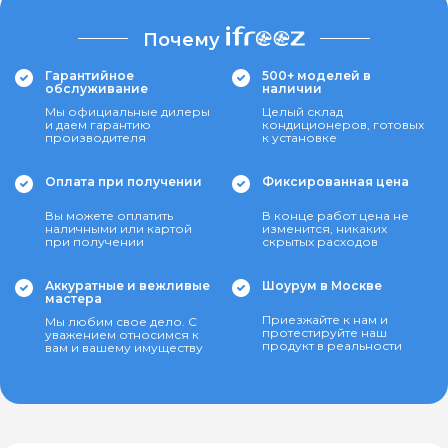
Почему
Гарантийное
500+ моделей в
обслуживание
наличии
Мы официальные дилеры
Целый склад
и даем гарантию
кондиционеров, готовых
производителя
к установке
Оплата при получении
Фиксированная цена
Вы можете оплатить
В конце работ цена не
наличными или картой
изменится, никаких
при получении
скрытых расходов
Аккуратные и вежливые
Шоурум в Москве
мастера
Приезжайте к нам и
Мы любим свое дело. С
протестируйте наш
уважением относимся к
продукт в реальности
вам и вашему имуществу