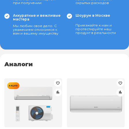
при получении
скрытых расходов
Аккуратные и вежливые
Шоурум в Москве
мастера
Приезжайте к нам и
Мы любим свое дело. С
протестируйте наш
уважением относимся к
продукт в реальности
вам и вашему имуществу
Аналоги
АКЦИЯ