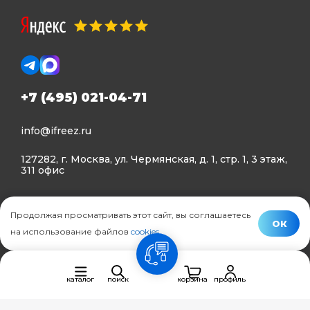
+7 (495) 021-04-71
info@ifreez.ru
127282, г. Москва, ул. Чермянская, д. 1, стр. 1, 3 этаж,
311 офис
Политика конфиденциальности
Продолжая просматривать этот сайт, вы соглашаетесь
Политика использования Cookies
ОК
на использование файлов
cookies
.
© Ifreez - продажа и установка климатической техники,
связь
2015–2026 г.
каталог
поиск
корзина
профиль