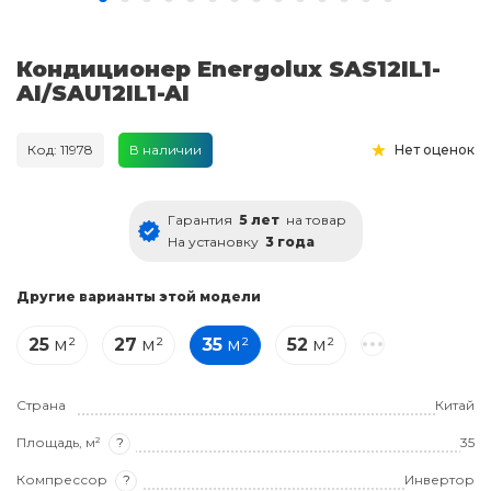
Кондиционер Energolux SAS12IL1-
AI/SAU12IL1-AI
Код: 11978
В наличии
Нет оценок
Гарантия
5 лет
на товар
На установку
3 года
Другие варианты этой модели
25
м²
27
м²
35
м²
52
м²
Страна
Китай
Площадь, м²
?
35
Компрессор
?
Инвертор