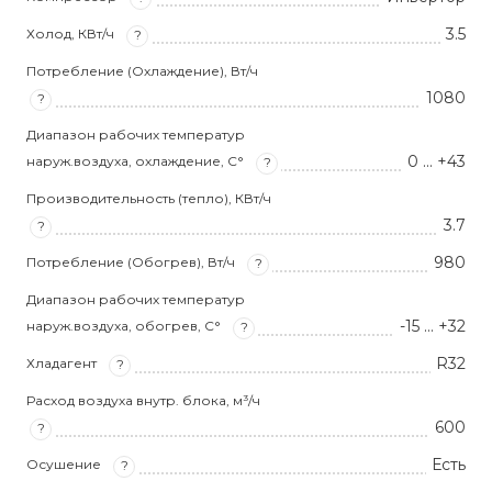
3.5
Холод, КВт/ч
?
Потребление (Охлаждение), Вт/ч
1080
?
Диапазон рабочих температур
0 ... +43
наруж.воздуха, охлаждение, С°
?
Производительность (тепло), КВт/ч
3.7
?
980
Потребление (Обогрев), Вт/ч
?
Диапазон рабочих температур
-15 ... +32
наруж.воздуха, обогрев, С°
?
R32
Хладагент
?
Расход воздуха внутр. блока, м³/ч
600
?
Есть
Осушение
?