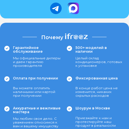
Почему
Гарантийное
500+ моделей в
обслуживание
наличии
Мы официальные дилеры
Целый склад
и даем гарантию
кондиционеров, готовых
производителя
к установке
Оплата при получении
Фиксированная цена
Вы можете оплатить
В конце работ цена не
наличными или картой
изменится, никаких
при получении
скрытых расходов
Аккуратные и вежливые
Шоурум в Москве
мастера
Приезжайте к нам и
Мы любим свое дело. С
протестируйте наш
уважением относимся к
продукт в реальности
вам и вашему имуществу