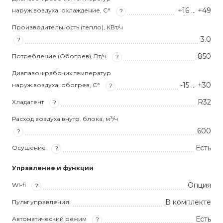
+16 … +49
наруж.воздуха, охлаждение, С°
?
Производительность (тепло), КВт/ч
3.0
?
850
Потребление (Обогрев), Вт/ч
?
Диапазон рабочих температур
-15 … +30
наруж.воздуха, обогрев, С°
?
R32
Хладагент
?
Расход воздуха внутр. блока, м³/ч
600
?
Есть
Осушение
?
Управление и функции
Опция
Wi-fi
?
В комплекте
Пульт управления
Есть
Автоматический режим
?