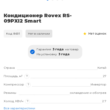
Кондиционер Rovex RS-
09PXI2 Smart
Код: 8691
Нет в наличии
Нет оценок
Гарантия
3 года
на товар
На установку
3 года
Страна
Китай
Площадь, м²
?
27
Компрессор
?
Инвертор
Режимы
охлаждение и обогрев
Холод, КВт/ч
?
2.7
Все характеристики