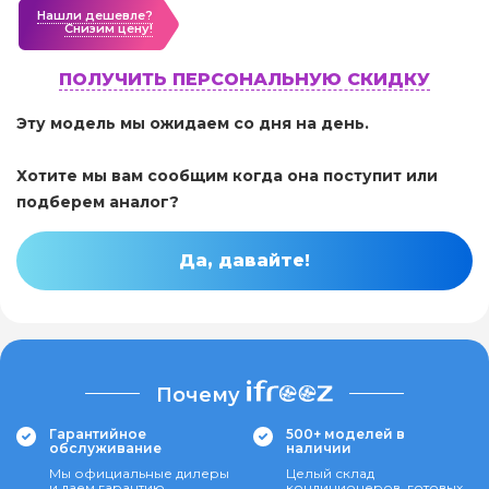
Нашли дешевле?
Cнизим цену!
ПОЛУЧИТЬ ПЕРСОНАЛЬНУЮ СКИДКУ
Эту модель мы ожидаем со дня на день.
Хотите мы вам сообщим когда она поступит или
подберем аналог?
Да, давайте!
Почему
Гарантийное
500+ моделей в
обслуживание
наличии
Мы официальные дилеры
Целый склад
и даем гарантию
кондиционеров, готовых