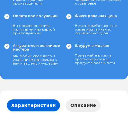
производителя
к установке
Оплата при получении
Фиксированная цена
Вы можете оплатить
В конце работ цена не
наличными или картой
изменится, никаких
при получении
скрытых расходов
Аккуратные и вежливые
Шоурум в Москве
мастера
Приезжайте к нам и
Мы любим свое дело. С
протестируйте наш
уважением относимся к
продукт в реальности
вам и вашему имуществу
Характеристики
Описание