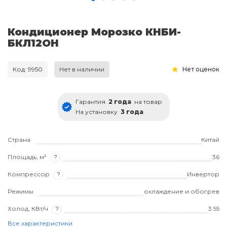
Кондиционер Морозко КНБИ-
БКЛ12ОН
Код: 9950
Нет в наличии
Нет оценок
Гарантия
2 года
на товар
На установку
3 года
Страна
Китай
Площадь, м²
?
36
Компрессор
?
Инвертор
Режимы
охлаждение и обогрев
Холод, КВт/ч
?
3.55
Все характеристики