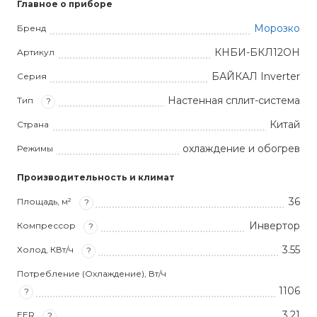
Главное о приборе
Морозко
Бренд
КНБИ-БКЛ12ОН
Артикул
БАЙКАЛ Inverter
Серия
Настенная сплит-система
Тип
?
Китай
Страна
охлаждение и обогрев
Режимы
Производительность и климат
36
Площадь, м²
?
Инвертор
Компрессор
?
3.55
Холод, КВт/ч
?
Потребление (Охлаждение), Вт/ч
1106
?
3,21
EER
?