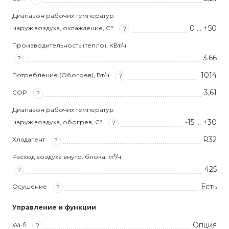
Диапазон рабочих температур
0 … +50
наруж.воздуха, охлаждение, С°
?
Производительность (тепло), КВт/ч
3.66
?
1014
Потребление (Обогрев), Вт/ч
?
3,61
COP
?
Диапазон рабочих температур
-15 … +30
наруж.воздуха, обогрев, С°
?
R32
Хладагент
?
Расход воздуха внутр. блока, м³/ч
425
?
Есть
Осушение
?
Управление и функции
Опция
Wi-fi
?