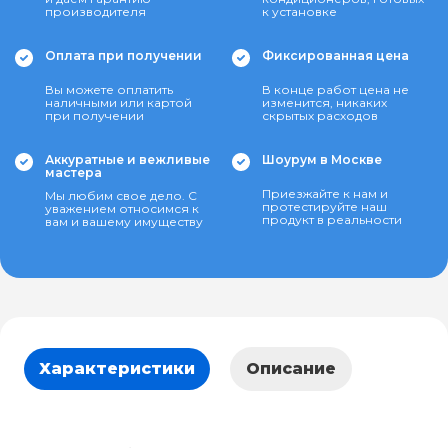
производителя
к установке
Оплата при получении
Фиксированная цена
Вы можете оплатить
В конце работ цена не
наличными или картой
изменится, никаких
при получении
скрытых расходов
Аккуратные и вежливые
Шоурум в Москве
мастера
Приезжайте к нам и
Мы любим свое дело. С
протестируйте наш
уважением относимся к
продукт в реальности
вам и вашему имуществу
Характеристики
Описание