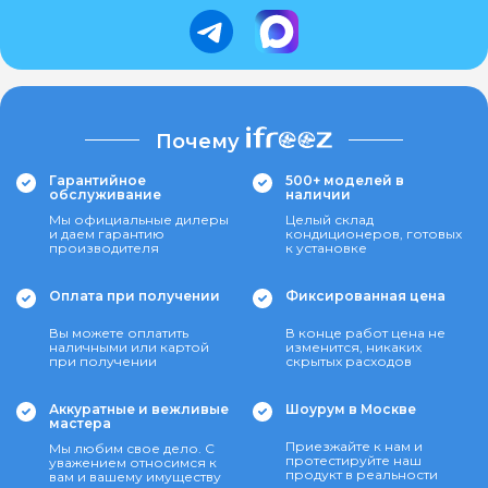
Почему
Гарантийное
500+ моделей в
обслуживание
наличии
Мы официальные дилеры
Целый склад
и даем гарантию
кондиционеров, готовых
производителя
к установке
Оплата при получении
Фиксированная цена
Вы можете оплатить
В конце работ цена не
наличными или картой
изменится, никаких
при получении
скрытых расходов
Аккуратные и вежливые
Шоурум в Москве
мастера
Приезжайте к нам и
Мы любим свое дело. С
протестируйте наш
уважением относимся к
продукт в реальности
вам и вашему имуществу