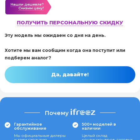
Нашли дешевле?
Cнизим цену!
ПОЛУЧИТЬ ПЕРСОНАЛЬНУЮ СКИДКУ
Эту модель мы ожидаем со дня на день.
Хотите мы вам сообщим когда она поступит или
подберем аналог?
Да, давайте!
Почему
Гарантийное
500+ моделей в
обслуживание
наличии
Мы официальные дилеры
Целый склад
и даем гарантию
кондиционеров, готовых