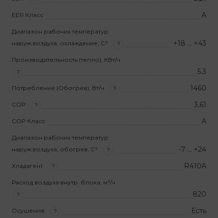
A
EER Класс
Диапазон рабочих температур
+18 … +43
наруж.воздуха, охлаждение, С°
?
Производительность (тепло), КВт/ч
5.3
?
1460
Потребление (Обогрев), Вт/ч
?
3,61
COP
?
A
COP Класс
Диапазон рабочих температур
-7 … +24
наруж.воздуха, обогрев, С°
?
R410A
Хладагент
?
Расход воздуха внутр. блока, м³/ч
820
?
Есть
Осушение
?