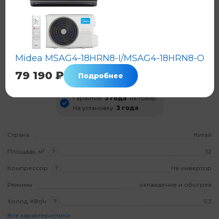
Кондиционер Midea MSAG4-18HRN1-
I/MSAG4-18HRN1-O
Midea MSAG4-18HRN8-I/MSAG4-18HRN8-O
Код: 8511
Нет в наличии
Нет оценок
79 190 ₽
Подробнее
Гарантия
3 года
на товар
На установку
3 года
Страна
Китай
Площадь, м²
?
52
Компрессор
?
Не инвертор
Режимы
охлаждение и обогрев
Холод, КВт/ч
?
5.3
Все характеристики