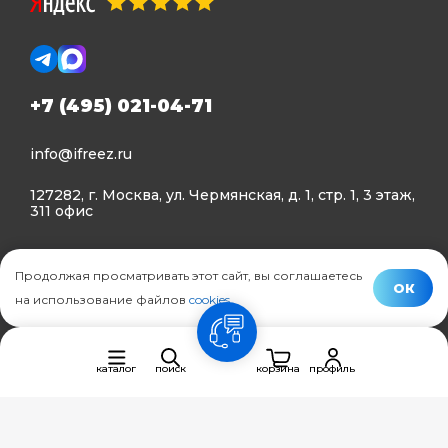
+7 (495) 021-04-71
info@ifreez.ru
127282, г. Москва, ул. Чермянская, д. 1, стр. 1, 3 этаж,
311 офис
Политика конфиденциальности
Продолжая просматривать этот сайт, вы соглашаетесь
Политика использования Cookies
ОК
на использование файлов
cookies
.
© Ifreez - продажа и установка климатической техники,
связь
2015–2026 г.
каталог
поиск
корзина
профиль