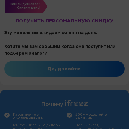
Нашли дешевле?
Cнизим цену!
ПОЛУЧИТЬ ПЕРСОНАЛЬНУЮ СКИДКУ
Эту модель мы ожидаем со дня на день.
Хотите мы вам сообщим когда она поступит или
подберем аналог?
Да, давайте!
Почему
Гарантийное
500+ моделей в
обслуживание
наличии
Мы официальные дилеры
Целый склад
и даем гарантию
кондиционеров, готовых