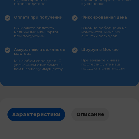
производителя
к установке
Оплата при получении
Фиксированная цена
Вы можете оплатить
В конце работ цена не
наличными или картой
изменится, никаких
при получении
скрытых расходов
Аккуратные и вежливые
Шоурум в Москве
мастера
Приезжайте к нам и
Мы любим свое дело. С
протестируйте наш
уважением относимся к
продукт в реальности
вам и вашему имуществу
Характеристики
Описание