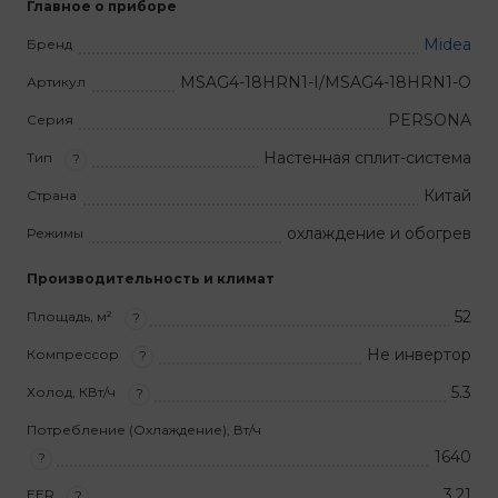
Главное о приборе
Midea
Бренд
MSAG4-18HRN1-I/MSAG4-18HRN1-O
Артикул
PERSONA
Серия
Настенная сплит-система
Тип
?
Китай
Страна
охлаждение и обогрев
Режимы
Производительность и климат
52
Площадь, м²
?
Не инвертор
Компрессор
?
5.3
Холод, КВт/ч
?
Потребление (Охлаждение), Вт/ч
1640
?
3,21
EER
?