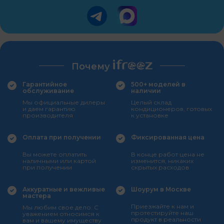
Почему
Гарантийное
500+ моделей в
обслуживание
наличии
Мы официальные дилеры
Целый склад
и даем гарантию
кондиционеров, готовых
производителя
к установке
Оплата при получении
Фиксированная цена
Вы можете оплатить
В конце работ цена не
наличными или картой
изменится, никаких
при получении
скрытых расходов
Аккуратные и вежливые
Шоурум в Москве
мастера
Приезжайте к нам и
Мы любим свое дело. С
протестируйте наш
уважением относимся к
продукт в реальности
вам и вашему имуществу