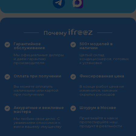
Почему
Гарантийное
500+ моделей в
обслуживание
наличии
Мы официальные дилеры
Целый склад
и даем гарантию
кондиционеров, готовых
производителя
к установке
Оплата при получении
Фиксированная цена
Вы можете оплатить
В конце работ цена не
наличными или картой
изменится, никаких
при получении
скрытых расходов
Аккуратные и вежливые
Шоурум в Москве
мастера
Приезжайте к нам и
Мы любим свое дело. С
протестируйте наш
уважением относимся к
продукт в реальности
вам и вашему имуществу