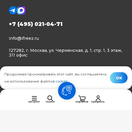
+7 (495) 021-04-71
info@ifreez.ru
127282, г. Москва, ул. Чермянская, д. 1, стр. 1, 3 этаж,
311 офис
Политика конфиденциальности
Продолжая просматривать этот сайт, вы соглашаетесь
Политика использования Cookies
ОК
на использование файлов
cookies
.
© Ifreez - продажа и установка климатической техники,
связь
2015–2026 г.
каталог
поиск
корзина
профиль