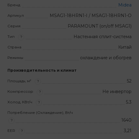
Midea
Бренд
MSAG1-18HRN1-I / MSAG1-18HRN1-O
Артикул
PARAMOUNT (on/off MSAG1)
Серия
Настенная сплит-система
Тип
?
Китай
Страна
охлаждение и обогрев
Режимы
Производительность и климат
52
Площадь, м²
?
Не инвертор
Компрессор
?
5.3
Холод, КВт/ч
?
Потребление (Охлаждение), Вт/ч
1640
?
3,21
EER
?