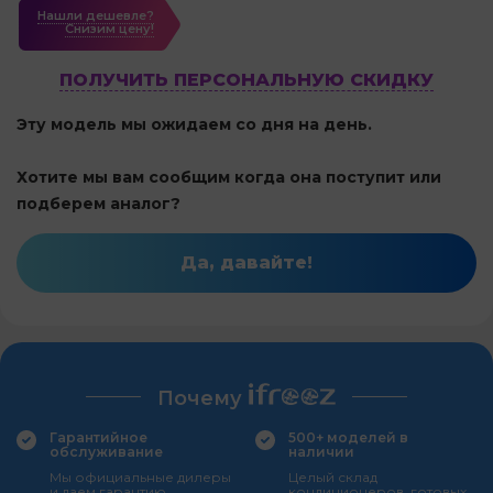
Нашли дешевле?
Cнизим цену!
ПОЛУЧИТЬ ПЕРСОНАЛЬНУЮ СКИДКУ
Эту модель мы ожидаем со дня на день.
Хотите мы вам сообщим когда она поступит или
подберем аналог?
Да, давайте!
Почему
Гарантийное
500+ моделей в
обслуживание
наличии
Мы официальные дилеры
Целый склад
и даем гарантию
кондиционеров, готовых