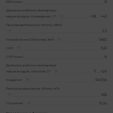
A
EER Класс
Диапазон рабочих температур
+18 … +43
наруж.воздуха, охлаждение, С°
?
Производительность (тепло), КВт/ч
5.3
?
1460
Потребление (Обогрев), Вт/ч
?
3,61
COP
?
A
COP Класс
Диапазон рабочих температур
-7 … +24
наруж.воздуха, обогрев, С°
?
R410A
Хладагент
?
Расход воздуха внутр. блока, м³/ч
455
?
Есть
Осушение
?