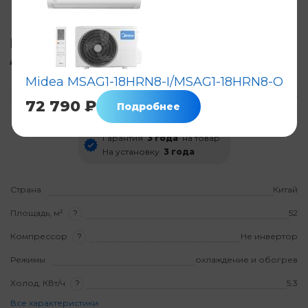
Кондиционер Midea MSAG1-18HRN1-I
/ MSAG1-18HRN1-O
Midea MSAG1-18HRN8-I/MSAG1-18HRN8-O
Код: 7561
Нет в наличии
Нет оценок
72 790 ₽
Подробнее
Гарантия
3 года
на товар
На установку
3 года
Страна
Китай
Площадь, м²
?
52
Компрессор
?
Не инвертор
Режимы
охлаждение и обогрев
Холод, КВт/ч
?
5.3
Все характеристики