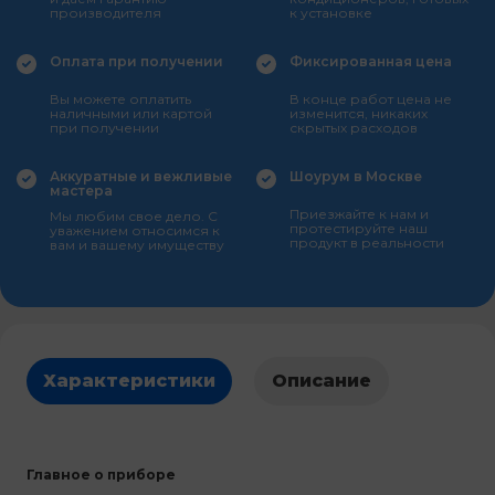
производителя
к установке
Оплата при получении
Фиксированная цена
Вы можете оплатить
В конце работ цена не
наличными или картой
изменится, никаких
при получении
скрытых расходов
Аккуратные и вежливые
Шоурум в Москве
мастера
Приезжайте к нам и
Мы любим свое дело. С
протестируйте наш
уважением относимся к
продукт в реальности
вам и вашему имуществу
Характеристики
Описание
Главное о приборе