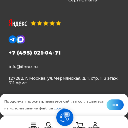
Сертификаты
+7 (495) 021-04-71
info@ifreez.ru
127282, г. Москва, ул. Чермянская, д. 1, стр. 1, 3 этаж,
311 офис
Политика конфиденциальности
Продолжая просматривать этот сайт, вы соглашаетесь
Политика использования Cookies
ОК
на использование файлов
cookies
.
© Ifreez - продажа и установка климатической техники,
связь
2015–2026 г.
каталог
поиск
корзина
профиль