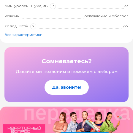
Мин. уровень шума, дБ
?
33
Режимы
охлаждение и обогрев
Холод, КВт/ч
?
5,27
Все характеристики
Сомневаетесь?
Давайте мы позвоним и поможем с выбором
Да, звоните!