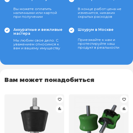
Вы можете оплатить
В конце работ цена не
наличными или картой
изменится, никаких
при получении
скрытых расходов
Аккуратные и вежливые
Шоурум в Москве
мастера
Приезжайте к нам и
Мы любим свое дело. С
протестируйте наш
уважением относимся к
продукт в реальности
вам и вашему имуществу
Вам может понадобиться