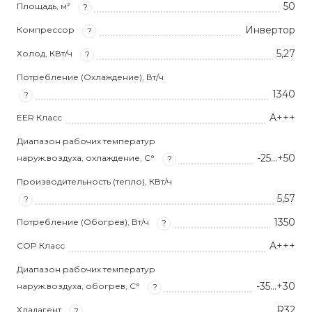
50
Площадь, м²
?
Инвертор
Компрессор
?
5,27
Холод, КВт/ч
?
Потребление (Охлаждение), Вт/ч
1340
?
A+++
EER Класс
Диапазон рабочих температур
-25...+50
наруж.воздуха, охлаждение, С°
?
Производительность (тепло), КВт/ч
5,57
?
1350
Потребление (Обогрев), Вт/ч
?
A+++
COP Класс
Диапазон рабочих температур
-35...+30
наруж.воздуха, обогрев, С°
?
R32
Хладагент
?