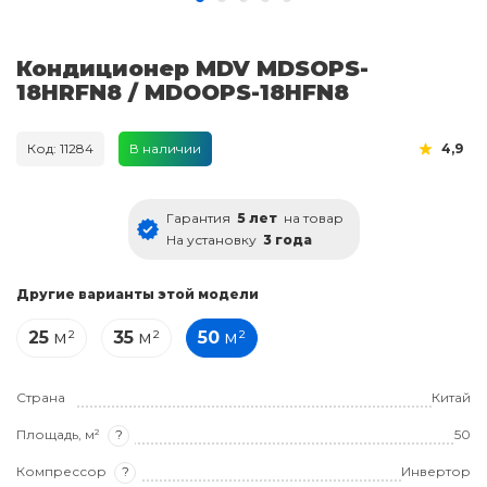
Кондиционер MDV MDSOPS-
18HRFN8 / MDOOPS-18HFN8
Код: 11284
В наличии
4,9
Гарантия
5 лет
на товар
На установку
3 года
Другие варианты этой модели
25
м²
35
м²
50
м²
Страна
Китай
Площадь, м²
?
50
Компрессор
?
Инвертор