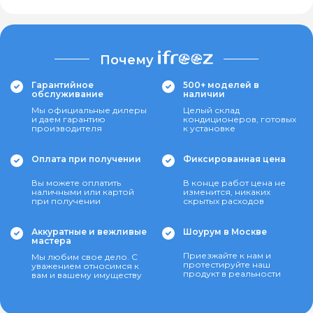
Почему
Гарантийное
500+ моделей в
обслуживание
наличии
Мы официальные дилеры
Целый склад
и даем гарантию
кондиционеров, готовых
производителя
к установке
Оплата при получении
Фиксированная цена
Вы можете оплатить
В конце работ цена не
наличными или картой
изменится, никаких
при получении
скрытых расходов
Аккуратные и вежливые
Шоурум в Москве
мастера
Приезжайте к нам и
Мы любим свое дело. С
протестируйте наш
уважением относимся к
продукт в реальности
вам и вашему имуществу