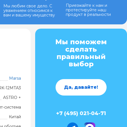
Приезжайте к нам и
Мы любим свое дело. С
протестируйте наш
уважением относимся к
продукт в реальности
вам и вашему имуществу
Мы поможем
сделать
правильный
выбор
Marsa
Да, давайте!
RK-12MTA3
ASTRO +
ит-система
+7 (495) 021-04-71
Китай
и обогрев