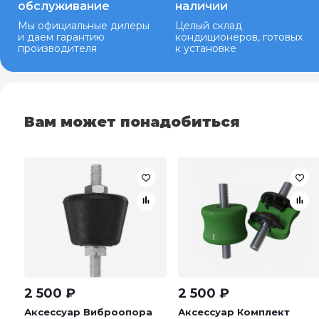
обслуживание
наличии
Мы официальные дилеры
Целый склад
и даем гарантию
кондиционеров, готовых
производителя
к установке
Вам может понадобиться
2 500
₽
2 500
₽
Аксессуар Виброопора
Аксессуар Комплект