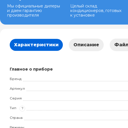
Мы официальные дилеры
Целый склад
и даем гарантию
кондиционеров, готовых
производителя
к установке
Характеристики
Описание
Фай
Главное о приборе
Бренд
Артикул
Серия
Тип
?
Страна
Режимы