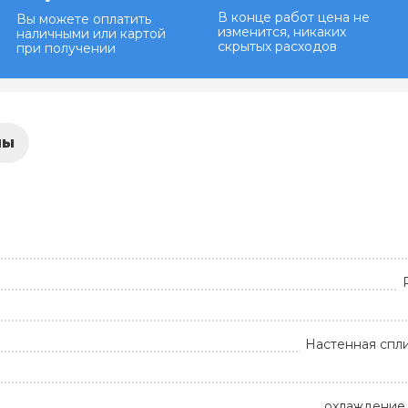
В конце работ цена не
Вы можете оплатить
изменится, никаких
наличными или картой
скрытых расходов
при получении
лы
Настенная спл
охлаждение 