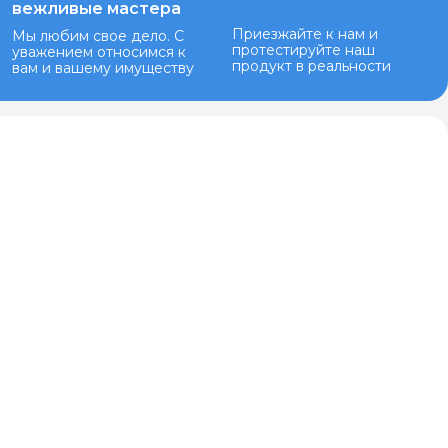
вежливые мастера
Приезжайте к нам и
Мы любим свое дело. С
протестируйте наш
уважением относимся к
продукт в реальности
вам и вашему имуществу