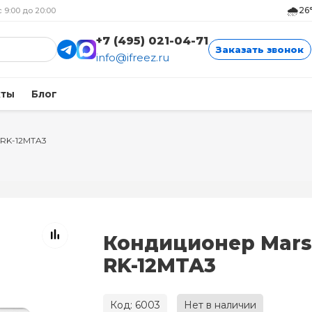
🌧️
26
с 9:00 до 20:00
+7 (495) 021-04-71
Заказать звонок
info@ifreez.ru
кты
Блог
 RK-12MTA3
Кондиционер Mars
RK-12MTA3
Код: 6003
Нет в наличии