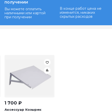
получении
В конце работ цена не
Вы можете оплатить
изменится, никаких
наличными или картой
скрытых расходов
при получении
1 700
₽
Аксессуар Козырек