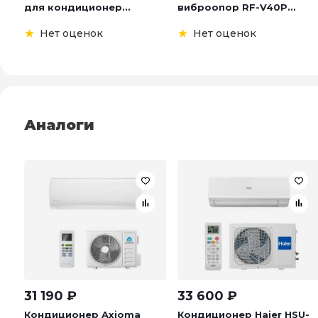
для кондиционер...
виброопор RF-V40P...
Нет оценок
Нет оценок
Аналоги
31 190
₽
33 600
₽
Кондиционер Axioma
Кондиционер Haier HSU-