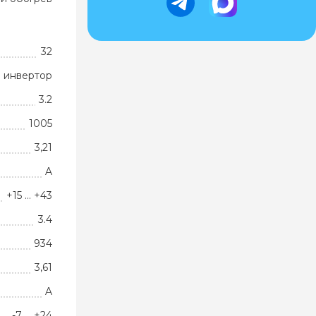
32
 инвертор
3.2
1005
3,21
A
+15 … +43
3.4
934
3,61
A
-7 … +24