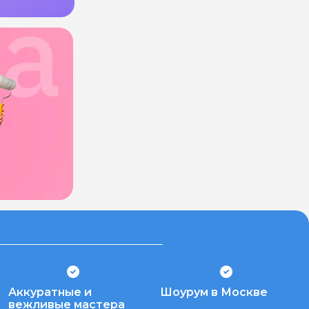
Аккуратные и
Шоурум в Москве
вежливые мастера