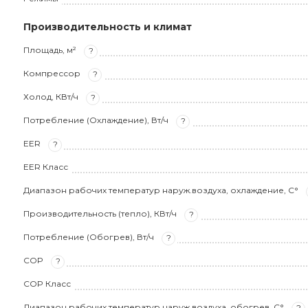
Производительность и климат
Площадь, м²
?
Компрессор
?
Холод, КВт/ч
?
Потребление (Охлаждение), Вт/ч
?
EER
?
EER Класс
Диапазон рабочих температур наруж.воздуха, охлаждение, С°
Производительность (тепло), КВт/ч
?
Потребление (Обогрев), Вт/ч
?
COP
?
COP Класс
Диапазон рабочих температур наруж.воздуха, обогрев, С°
?