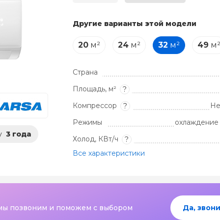
Другие варианты этой модели
20
м²
24
м²
32
м²
49
м
Страна
Площадь, м²
?
Компрессор
Не
?
Режимы
охлаждение 
у
3 года
Холод, КВт/ч
?
Все характеристики
мы позвоним и поможем с выбором
Да, звони