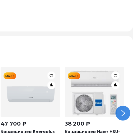
АКЦИЯ
АКЦИЯ
47 700
₽
38 200
₽
5
Кондиционер Energolux
Кондиционер Haier HSU-
К