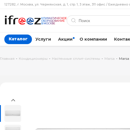
127282, г. Москва, ул. Чермянская, д. 1, стр. 1, 3 этаж, 311 офис / Ежедневно 
КЛИМАТИЧЕСКОЕ
ОБОРУДОВАНИЕ
В МОСКВЕ
Каталог
Услуги
Акции
О компании
Конта
Главная
-
Кондиционеры
-
Настенные сплит-системы
-
Marsa
-
Marsa