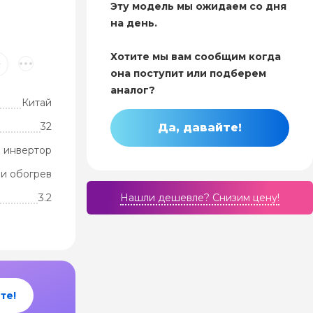
Эту модель мы ожидаем со дня
на день.
Хотите мы вам сообщим когда
²
она поступит или подберем
аналог?
Китай
32
Да, давайте!
 инвертор
и обогрев
3.2
Нашли дешевле? Cнизим цену!
те!