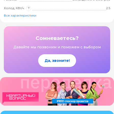
Холод, КВт/ч
?
2.5
Все характеристики
Сомневаетесь?
Давайте мы позвоним и поможем с выбором
Да, звоните!