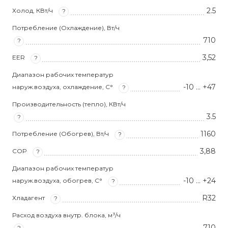
2.5
Холод, КВт/ч
?
Потребление (Охлаждение), Вт/ч
710
?
3,52
EER
?
Диапазон рабочих температур
-10 … +47
наруж.воздуха, охлаждение, С°
?
Производительность (тепло), КВт/ч
3.5
?
1160
Потребление (Обогрев), Вт/ч
?
3,88
COP
?
Диапазон рабочих температур
-10 … +24
наруж.воздуха, обогрев, С°
?
R32
Хладагент
?
Расход воздуха внутр. блока, м³/ч
710
?