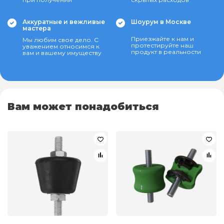
Аккуратные и вежливые
Шоурум в Москве
мастера
Приезжайте к нам и
Мы любим свое дело. С
протестируйте наш
уважением относимся к
продукт в реальности
вам и вашему имуществу
Вам может понадобиться