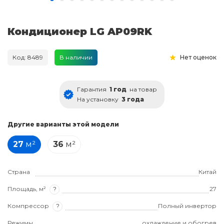
Кондиционер LG AP09RK
Код: 8489
В наличии
Нет оценок
Гарантия
1 год
на товар
На установку
3 года
Другие варианты этой модели
27
м²
36
м²
Страна
Китай
Площадь, м²
?
27
Компрессор
?
Полный инвертор
Режимы
охлаждение и обогрев