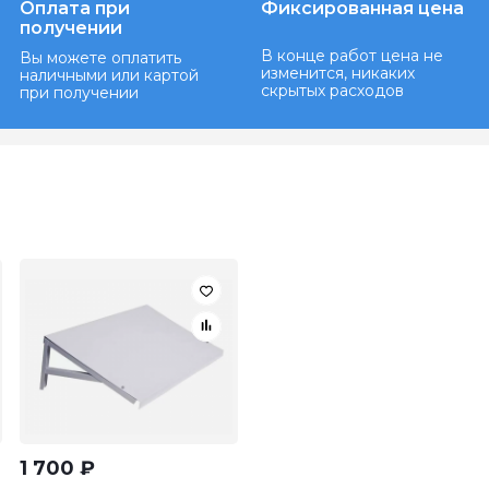
Оплата при
Фиксированная цена
получении
В конце работ цена не
Вы можете оплатить
изменится, никаких
наличными или картой
скрытых расходов
при получении
1 700
₽