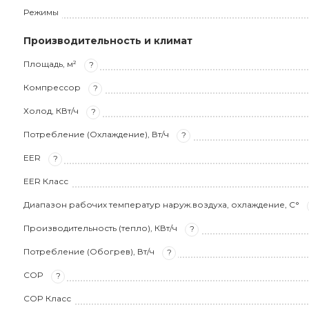
Режимы
Производительность и климат
Площадь, м²
?
Компрессор
?
Холод, КВт/ч
?
Потребление (Охлаждение), Вт/ч
?
EER
?
EER Класс
Диапазон рабочих температур наруж.воздуха, охлаждение, С°
Производительность (тепло), КВт/ч
?
Потребление (Обогрев), Вт/ч
?
COP
?
COP Класс