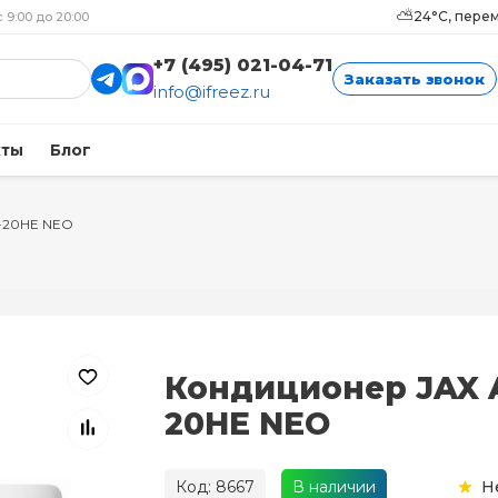
⛅
24°C, пере
с 9:00 до 20:00
+7 (495) 021-04-71
Заказать звонок
info@ifreez.ru
кты
Блог
I-20HE NEO
Кондиционер JAX A
20HE NEO
Код: 8667
В наличии
Н