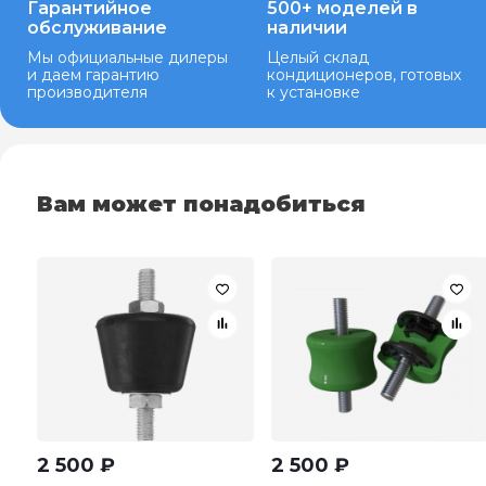
Гарантийное
500+ моделей в
обслуживание
наличии
Мы официальные дилеры
Целый склад
и даем гарантию
кондиционеров, готовых
производителя
к установке
Вам может понадобиться
2 500
₽
2 500
₽