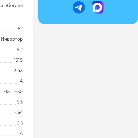
и обогрев
52
Инвертор
5.2
1518
3,43
A
-15 … +50
5.3
1464
3,6
A