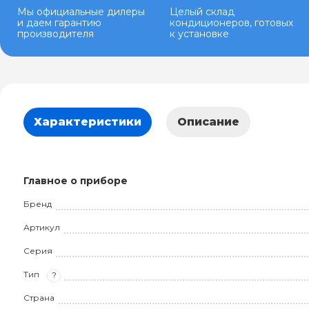
Мы официальные дилеры
Целый склад
и даем гарантию
кондиционеров, готовых
производителя
к установке
Характеристики
Описание
Главное о приборе
Бренд
Артикул
Серия
Тип
?
Страна