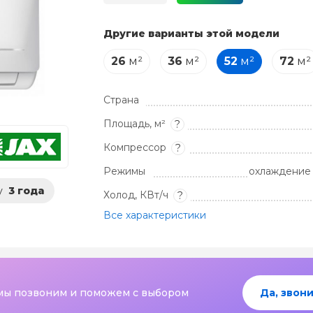
Другие варианты этой модели
26
м²
36
м²
52
м²
72
м²
Страна
Площадь, м²
?
Компрессор
?
Режимы
охлаждение 
у
3 года
Холод, КВт/ч
?
Все характеристики
мы позвоним и поможем с выбором
Да, звони