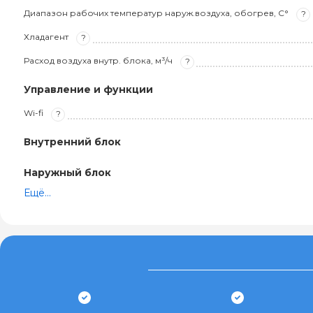
Диапазон рабочих температур наруж.воздуха, обогрев, С°
?
Хладагент
?
Расход воздуха внутр. блока, м³/ч
?
Управление и функции
Wi-fi
?
Внутренний блок
Наружный блок
Ещё...