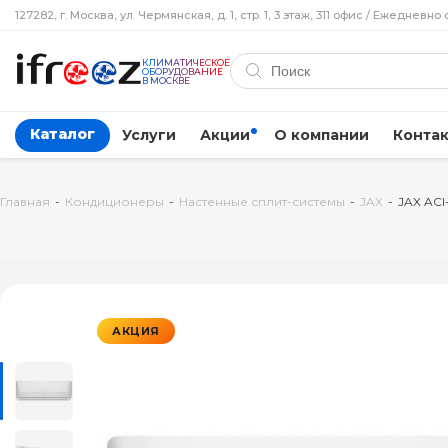
127282, г. Москва, ул. Чермянская, д. 1, стр. 1, 3 этаж, 311 офис / Ежедневно 
КЛИМАТИЧЕСКОЕ
ОБОРУДОВАНИЕ
В МОСКВЕ
Каталог
Услуги
Акции
О компании
Конта
Главная
-
Кондиционеры
-
Настенные сплит-системы
-
JAX
-
JAX AC
АКЦИЯ