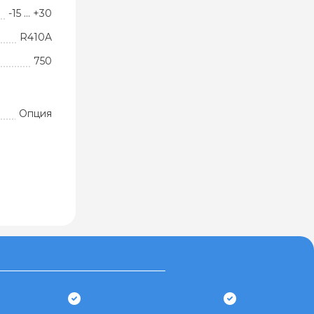
-15 … +30
R410A
750
Опция