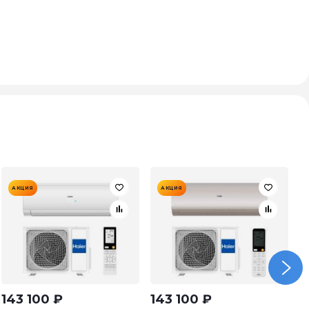
АКЦИЯ
АКЦИЯ
143 100
₽
143 100
₽
8