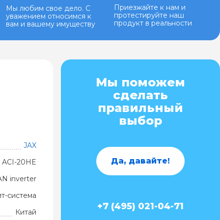
Приезжайте к нам и
Мы любим свое дело. С
протестируйте наш
уважением относимся к
продукт в реальности
вам и вашему имуществу
Мы поможем
сделать
правильный
выбор
JAX
Да, давайте!
ACI-20HE
 inverter
ит-система
+7 (495) 021-04-71
Китай