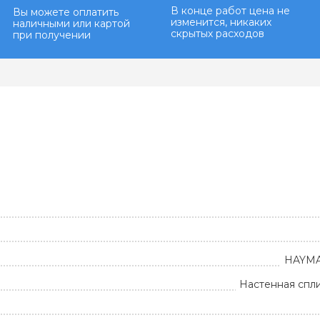
В конце работ цена не
Вы можете оплатить
изменится, никаких
наличными или картой
скрытых расходов
при получении
HAYMAN
Настенная спл