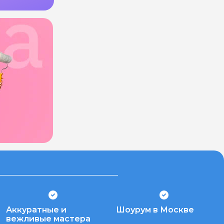
Аккуратные и
Шоурум в Москве
вежливые мастера