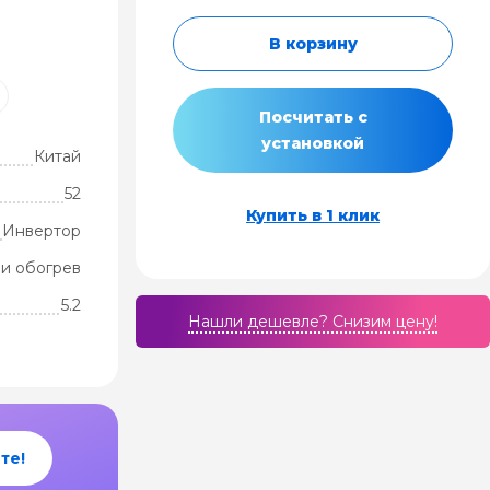
В корзину
Посчитать с
установкой
Китай
52
Купить в 1 клик
Инвертор
и обогрев
5.2
Нашли дешевле? Cнизим цену!
те!