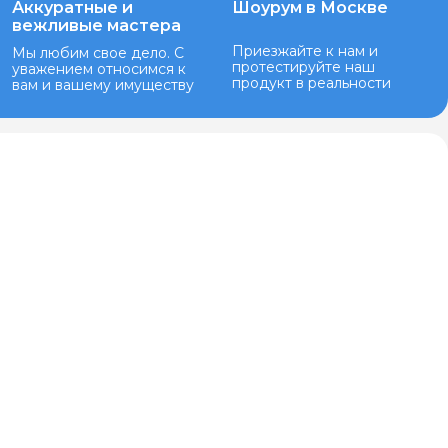
Аккуратные и
Шоурум в Москве
вежливые мастера
Приезжайте к нам и
Мы любим свое дело. С
протестируйте наш
уважением относимся к
продукт в реальности
вам и вашему имуществу