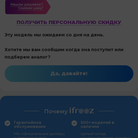
Нашли дешевле?
Cнизим цену!
ПОЛУЧИТЬ ПЕРСОНАЛЬНУЮ СКИДКУ
Эту модель мы ожидаем со дня на день.
Хотите мы вам сообщим когда она поступит или
подберем аналог?
Да, давайте!
Почему
Гарантийное
500+ моделей в
обслуживание
наличии
Мы официальные дилеры
Целый склад
и даем гарантию
кондиционеров, готовых