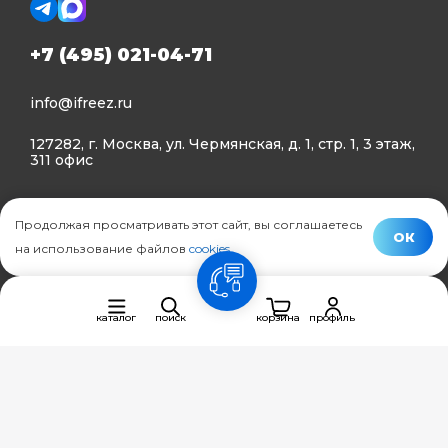
+7 (495) 021-04-71
info@ifreez.ru
127282, г. Москва, ул. Чермянская, д. 1, стр. 1, 3 этаж,
311 офис
Политика конфиденциальности
Продолжая просматривать этот сайт, вы соглашаетесь
Политика использования Cookies
ОК
на использование файлов
cookies
.
© Ifreez - продажа и установка климатической техники,
связь
2015–2026 г.
каталог
поиск
корзина
профиль