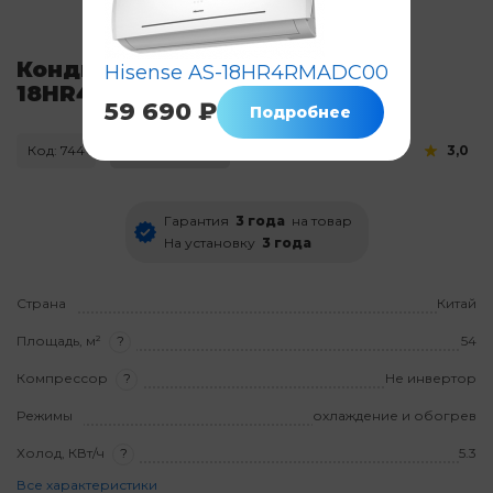
Кондиционер Hisense AS-
Hisense AS-18HR4RMADC00
18HR4SMADC015
59 690 ₽
Подробнее
Код: 744
Нет в наличии
3,0
Гарантия
3 года
на товар
На установку
3 года
Страна
Китай
Площадь, м²
?
54
Компрессор
?
Не инвертор
Режимы
охлаждение и обогрев
Холод, КВт/ч
?
5.3
Все характеристики