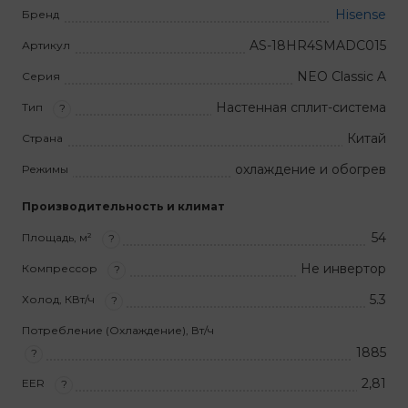
Hisense
Бренд
AS-18HR4SMADC015
Артикул
NEO Classic A
Серия
Настенная сплит-система
Тип
?
Китай
Страна
охлаждение и обогрев
Режимы
Производительность и климат
54
Площадь, м²
?
Не инвертор
Компрессор
?
5.3
Холод, КВт/ч
?
Потребление (Охлаждение), Вт/ч
1885
?
2,81
EER
?