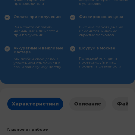
производителя
к установке
Оплата при получении
Фиксированная цена
Вы можете оплатить
В конце работ цена не
наличными или картой
изменится, никаких
при получении
скрытых расходов
Аккуратные и вежливые
Шоурум в Москве
мастера
Приезжайте к нам и
Мы любим свое дело. С
протестируйте наш
уважением относимся к
продукт в реальности
вам и вашему имуществу
Характеристики
Описание
Файл
Главное о приборе