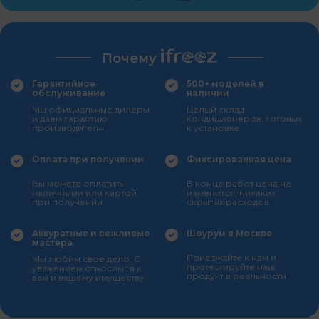
Почему
Гарантийное
500+ моделей в
обслуживание
наличии
Мы официальные дилеры
Целый склад
и даем гарантию
кондиционеров, готовых
производителя
к установке
Оплата при получении
Фиксированная цена
Вы можете оплатить
В конце работ цена не
наличными или картой
изменится, никаких
при получении
скрытых расходов
Аккуратные и вежливые
Шоурум в Москве
мастера
Приезжайте к нам и
Мы любим свое дело. С
протестируйте наш
уважением относимся к
продукт в реальности
вам и вашему имуществу