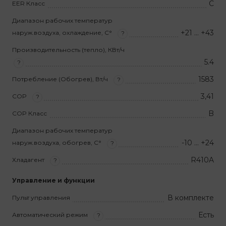
C
EER Класс
Диапазон рабочих температур
+21 … +43
наруж.воздуха, охлаждение, С°
?
Производительность (тепло), КВт/ч
5.4
?
1583
Потребление (Обогрев), Вт/ч
?
3,41
COP
?
B
COP Класс
Диапазон рабочих температур
-10 … +24
наруж.воздуха, обогрев, С°
?
R410A
Хладагент
?
Управление и функции
В комплекте
Пульт управления
Есть
Автоматический режим
?