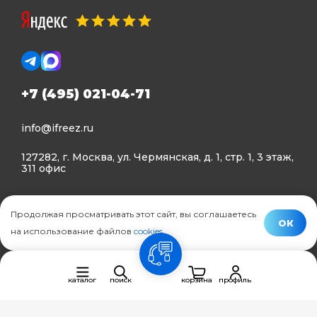
+7 (495) 021-04-71
info@ifreez.ru
127282, г. Москва, ул. Чермянская, д. 1, стр. 1, 3 этаж,
311 офис
Политика конфиденциальности
Продолжая просматривать этот сайт, вы соглашаетесь
Политика использования Cookies
ОК
на использование файлов
cookies
.
© Ifreez - продажа и установка климатической техники,
связь
2015–2026 г.
каталог
поиск
корзина
профиль