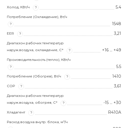
5.4
Холод, КВт/ч
?
Потребление (Охлаждение), Вт/ч
1548
?
3,21
EER
?
Диапазон рабочих температур
+16 … +49
наруж.воздуха, охлаждение, С°
?
Производительность (тепло), КВт/ч
5.5
?
1410
Потребление (Обогрев), Вт/ч
?
3,61
COP
?
Диапазон рабочих температур
-15 … +30
наруж.воздуха, обогрев, С°
?
R410A
Хладагент
?
Расход воздуха внутр. блока, м³/ч