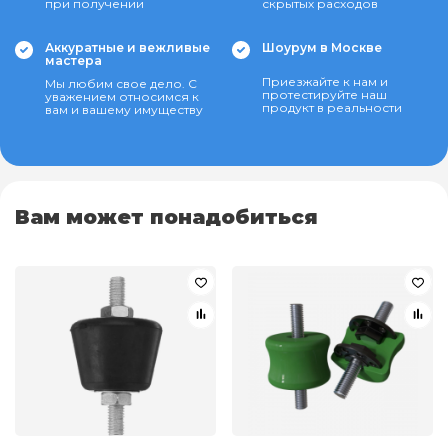
при получении
скрытых расходов
Аккуратные и вежливые
Шоурум в Москве
мастера
Приезжайте к нам и
Мы любим свое дело. С
протестируйте наш
уважением относимся к
продукт в реальности
вам и вашему имуществу
Вам может понадобиться