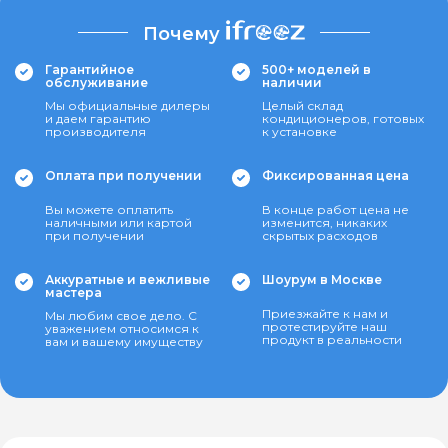
Почему
Гарантийное
500+ моделей в
обслуживание
наличии
Мы официальные дилеры
Целый склад
и даем гарантию
кондиционеров, готовых
производителя
к установке
Оплата при получении
Фиксированная цена
Вы можете оплатить
В конце работ цена не
наличными или картой
изменится, никаких
при получении
скрытых расходов
Аккуратные и вежливые
Шоурум в Москве
мастера
Приезжайте к нам и
Мы любим свое дело. С
протестируйте наш
уважением относимся к
продукт в реальности
вам и вашему имуществу