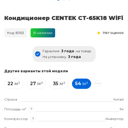
Кондиционер CENTEK CT-65K18 WiFi
Код: 8363
В наличии
Нет оценок
Гарантия
3 года
на товар
На установку
3 года
Другие варианты этой модели
22
м²
27
м²
35
м²
54
м²
Страна
Китай
Площадь, м²
?
54
Компрессор
?
Инвертор