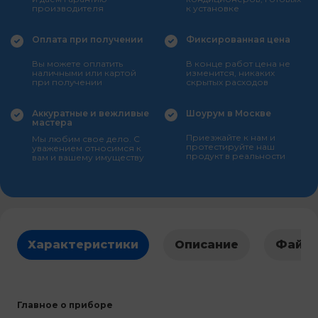
производителя
к установке
Оплата при получении
Фиксированная цена
Вы можете оплатить
В конце работ цена не
наличными или картой
изменится, никаких
при получении
скрытых расходов
Аккуратные и вежливые
Шоурум в Москве
мастера
Приезжайте к нам и
Мы любим свое дело. С
протестируйте наш
уважением относимся к
продукт в реальности
вам и вашему имуществу
Характеристики
Описание
Файл
Главное о приборе