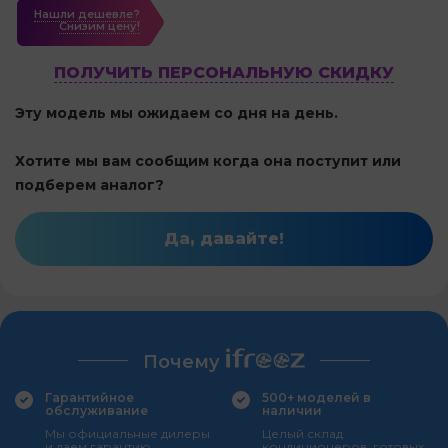
Нашли дешевле?
Cнизим цену!
ПОЛУЧИТЬ ПЕРСОНАЛЬНУЮ СКИДКУ
Эту модель мы ожидаем со дня на день.
Хотите мы вам сообщим когда она поступит или
подберем аналог?
Да, давайте!
Почему
Гарантийное
500+ моделей в
обслуживание
наличии
Мы официальные дилеры
Целый склад
и даем гарантию
кондиционеров, готовых