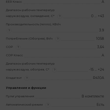
A
EER Класс
Диапазон рабочих температур
0 … +43
наруж.воздуха, охлаждение, С°
?
Производительность (тепло), КВт/ч
3.9
?
1058
Потребление (Обогрев), Вт/ч
?
3,64
COP
?
A
COP Класс
Диапазон рабочих температур
-15 … +24
наруж.воздуха, обогрев, С°
?
R410A
Хладагент
?
Управление и функции
В комплекте
Пульт управления
Есть
Автоматический режим
?