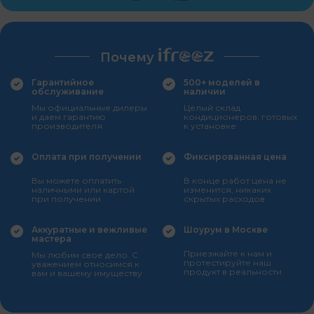
Почему
Гарантийное
500+ моделей в
обслуживание
наличии
Мы официальные дилеры
Целый склад
и даем гарантию
кондиционеров, готовых
производителя
к установке
Оплата при получении
Фиксированная цена
Вы можете оплатить
В конце работ цена не
наличными или картой
изменится, никаких
при получении
скрытых расходов
Аккуратные и вежливые
Шоурум в Москве
мастера
Приезжайте к нам и
Мы любим свое дело. С
протестируйте наш
уважением относимся к
продукт в реальности
вам и вашему имуществу