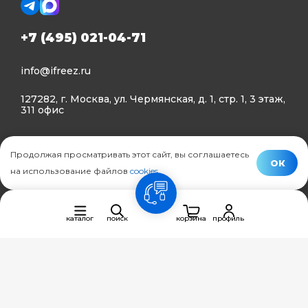
+7 (495) 021-04-71
info@ifreez.ru
127282, г. Москва, ул. Чермянская, д. 1, стр. 1, 3 этаж,
311 офис
Политика конфиденциальности
Продолжая просматривать этот сайт, вы соглашаетесь
Политика использования Cookies
ОК
на использование файлов
cookies
.
© Ifreez - продажа и установка климатической техники,
связь
2015–2026 г.
каталог
поиск
корзина
профиль