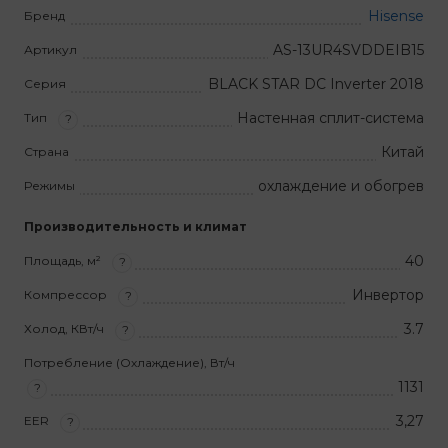
Hisense
Бренд
AS-13UR4SVDDEIB15
Артикул
BLACK STAR DC Inverter 2018
Серия
Настенная сплит-система
Тип
?
Китай
Страна
охлаждение и обогрев
Режимы
Производительность и климат
40
Площадь, м²
?
Инвертор
Компрессор
?
3.7
Холод, КВт/ч
?
Потребление (Охлаждение), Вт/ч
1131
?
3,27
EER
?