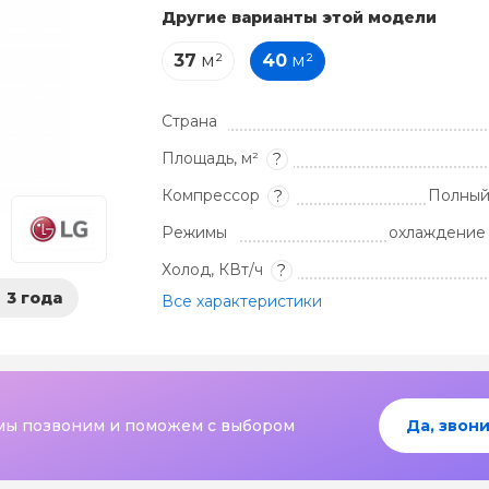
Другие варианты этой модели
37
м²
40
м²
Страна
Площадь, м²
?
Компрессор
Полный
?
Режимы
охлаждение 
Холод, КВт/ч
?
3 года
Все характеристики
мы позвоним и поможем с выбором
Да, звони