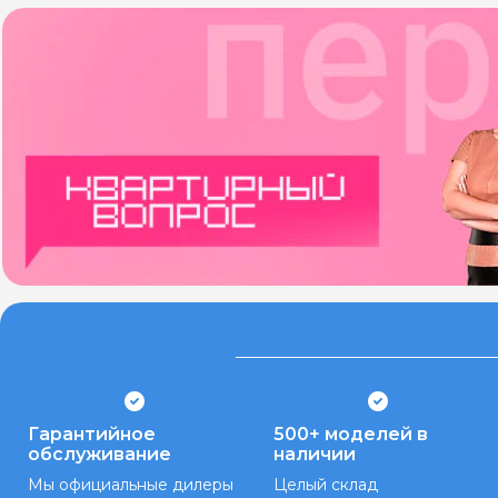
Гарантийное
500+ моделей в
обслуживание
наличии
Мы официальные дилеры
Целый склад