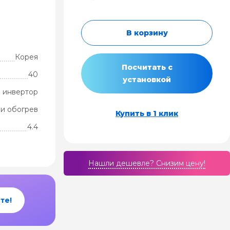
В корзину
Корея
Посчитать с
40
установкой
 инвертор
и обогрев
Купить в 1 клик
4.4
Нашли дешевле? Cнизим цену!
те!