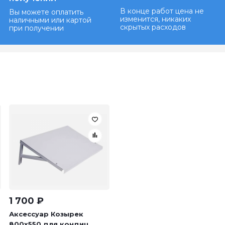
В конце работ цена не
Вы можете оплатить
изменится, никаких
наличными или картой
скрытых расходов
при получении
1 700
₽
Аксессуар Козырек
800х550 для кондиц...