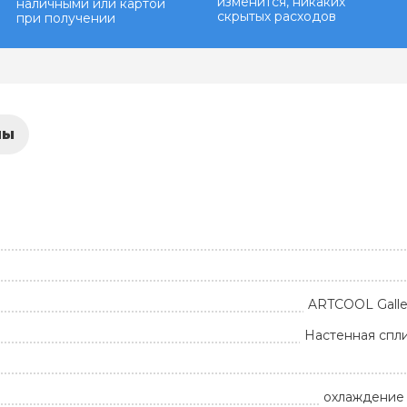
изменится, никаких
наличными или картой
скрытых расходов
при получении
лы
ARTCOOL Galler
Настенная спл
охлаждение 