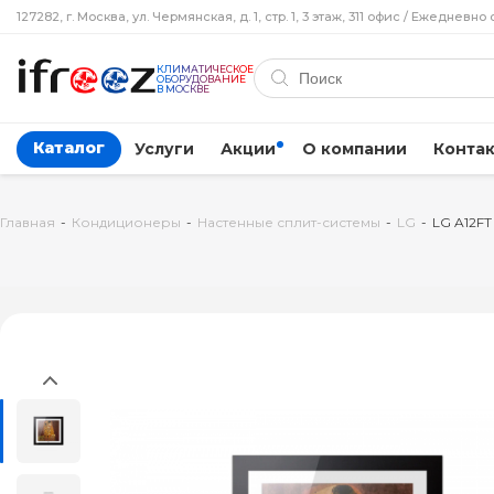
127282, г. Москва, ул. Чермянская, д. 1, стр. 1, 3 этаж, 311 офис / Ежедневно 
КЛИМАТИЧЕСКОЕ
ОБОРУДОВАНИЕ
В МОСКВЕ
Каталог
Услуги
Акции
О компании
Конта
Главная
-
Кондиционеры
-
Настенные сплит-системы
-
LG
-
LG A12FT