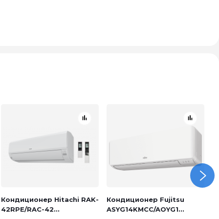
Кондиционер Hitachi RAK-
Кондиционер Fujitsu
К
42RPE/RAC-42...
ASYG14KMCC/AOYG1...
1