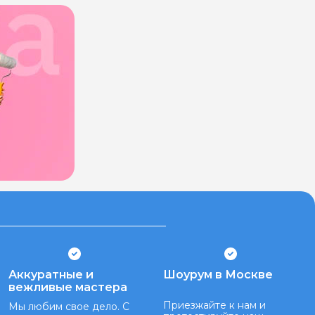
Аккуратные и
Шоурум в Москве
вежливые мастера
Приезжайте к нам и
Мы любим свое дело. С