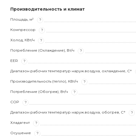
Производительность и климат
Площадь, м²
?
Компрессор
?
Холод, КВт/ч
?
Потребление (Охлаждение), Вт/ч
?
EER
?
Диапазон рабочих температур наруж.воздуха, охлаждение, С°
Производительность (тепло), КВт/ч
?
Потребление (Обогрев), Вт/ч
?
COP
?
Диапазон рабочих температур наруж.воздуха, обогрев, С°
?
Хладагент
?
Осушение
?