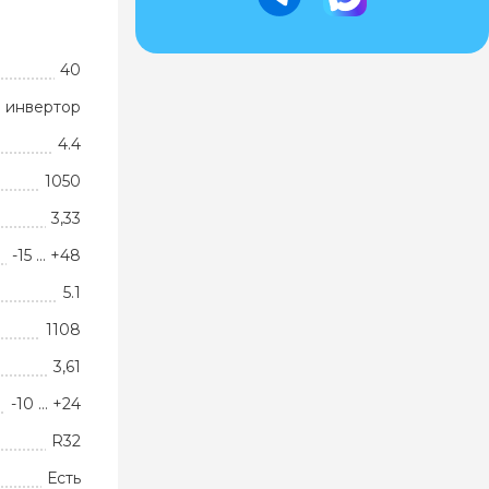
40
 инвертор
4.4
1050
3,33
-15 … +48
5.1
1108
3,61
-10 … +24
R32
Есть