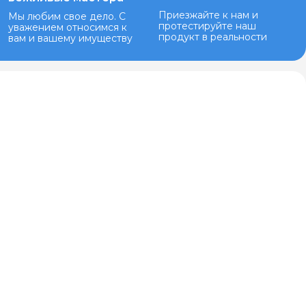
Приезжайте к нам и
Мы любим свое дело. С
протестируйте наш
уважением относимся к
продукт в реальности
вам и вашему имуществу