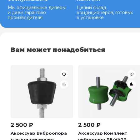
Мы официальные дилеры
Целый склад
и даем гарантию
кондиционеров, готовых
производителя
к установке
Вам может понадобиться
2 500
₽
2 500
₽
Аксессуар Виброопора
Аксессуар Комплект
для кондиционер...
виброопор RF-V40P...