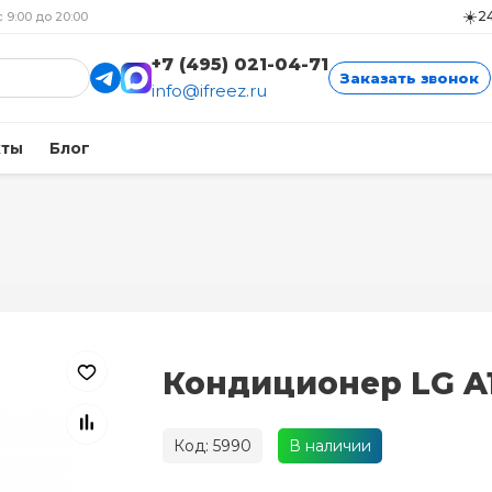
☀️
24
с 9:00 до 20:00
+7 (495) 021-04-71
Заказать звонок
info@ifreez.ru
кты
Блог
Кондиционер LG A
Код: 5990
В наличии