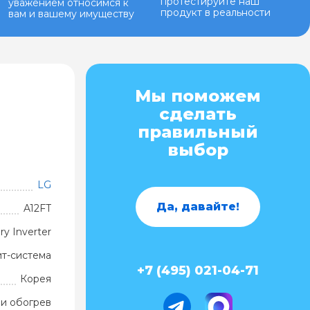
протестируйте наш
уважением относимся к
продукт в реальности
вам и вашему имуществу
Мы поможем
сделать
правильный
выбор
LG
Да, давайте!
A12FT
y Inverter
ит-система
+7 (495) 021-04-71
Корея
и обогрев