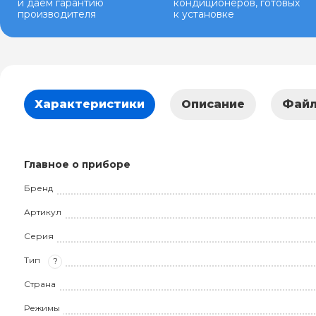
и даем гарантию
кондиционеров, готовых
производителя
к установке
Характеристики
Описание
Фай
Главное о приборе
Бренд
Артикул
Серия
Тип
?
Страна
Режимы