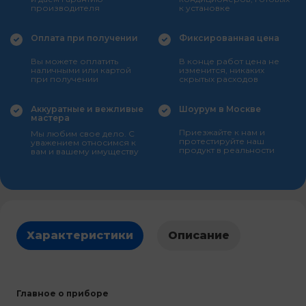
производителя
к установке
Оплата при получении
Фиксированная цена
Вы можете оплатить
В конце работ цена не
наличными или картой
изменится, никаких
при получении
скрытых расходов
Аккуратные и вежливые
Шоурум в Москве
мастера
Приезжайте к нам и
Мы любим свое дело. С
протестируйте наш
уважением относимся к
продукт в реальности
вам и вашему имуществу
Характеристики
Описание
Главное о приборе