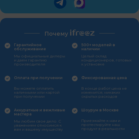
Почему
Гарантийное
500+ моделей в
обслуживание
наличии
Мы официальные дилеры
Целый склад
и даем гарантию
кондиционеров, готовых
производителя
к установке
Оплата при получении
Фиксированная цена
Вы можете оплатить
В конце работ цена не
наличными или картой
изменится, никаких
при получении
скрытых расходов
Аккуратные и вежливые
Шоурум в Москве
мастера
Приезжайте к нам и
Мы любим свое дело. С
протестируйте наш
уважением относимся к
продукт в реальности
вам и вашему имуществу