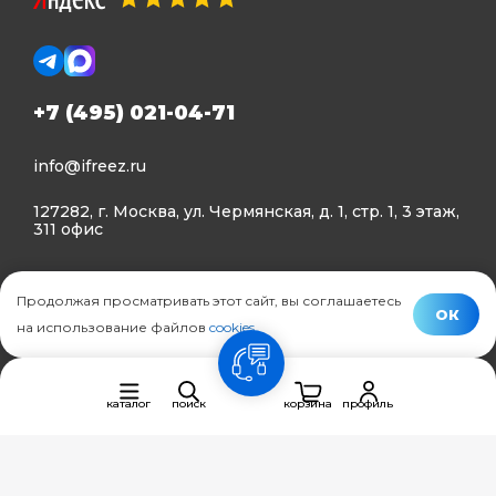
+7 (495) 021-04-71
info@ifreez.ru
127282, г. Москва, ул. Чермянская, д. 1, стр. 1, 3 этаж,
311 офис
Политика конфиденциальности
Продолжая просматривать этот сайт, вы соглашаетесь
Политика использования Cookies
ОК
на использование файлов
cookies
.
© Ifreez - продажа и установка климатической техники,
связь
2015–2026 г.
каталог
поиск
корзина
профиль