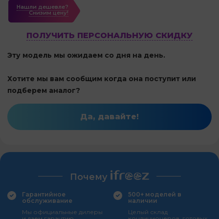
Нашли дешевле?
Cнизим цену!
ПОЛУЧИТЬ ПЕРСОНАЛЬНУЮ СКИДКУ
Эту модель мы ожидаем со дня на день.
Хотите мы вам сообщим когда она поступит или
подберем аналог?
Да, давайте!
Почему
Гарантийное
500+ моделей в
обслуживание
наличии
Мы официальные дилеры
Целый склад
и даем гарантию
кондиционеров, готовых