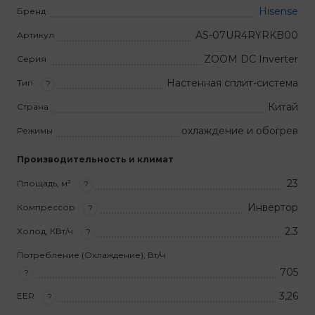
Hisense
Бренд
AS-07UR4RYRKB00
Артикул
ZOOM DC Inverter
Серия
Настенная сплит-система
Тип
?
Китай
Страна
охлаждение и обогрев
Режимы
Производительность и климат
23
Площадь, м²
?
Инвертор
Компрессор
?
2.3
Холод, КВт/ч
?
Потребление (Охлаждение), Вт/ч
705
?
3,26
EER
?