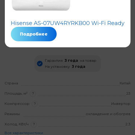
Кондиционер Hisense AS-
Hisense AS-07UW4RYRKB00 Wi-Fi Ready
07UR4RYRKB00
Подробнее
Код: 5710
Нет в наличии
4,0
Гарантия
3 года
на товар
На установку
3 года
Страна
Китай
Площадь, м²
?
23
Компрессор
?
Инвертор
Режимы
охлаждение и обогрев
Холод, КВт/ч
?
2.3
Все характеристики