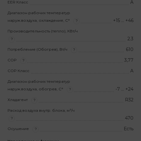
A
EER Класс
Диапазон рабочих температур
+15 … +46
наруж.воздуха, охлаждение, С°
?
Производительность (тепло), КВт/ч
2.3
?
610
Потребление (Обогрев), Вт/ч
?
3,77
COP
?
A
COP Класс
Диапазон рабочих температур
-7 … +24
наруж.воздуха, обогрев, С°
?
R32
Хладагент
?
Расход воздуха внутр. блока, м³/ч
470
?
Есть
Осушение
?